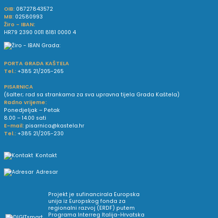
OIB:
08727843572
MB:
02580993
Žiro - IBAN:
HR79 2390 0011 8181 0000 4
PORTA GRADA KAŠTELA
Tel.:
+385 21/205-265
PISARNICA
(šalter; rad sa strankama za sva upravna tijela Grada Kaštela)
Radno vrijeme:
Ponedjeljak – Petak
8.00 – 14.00 sati
E-mail:
pisarnica@kastela.hr
Tel.:
+385 21/205-230
Kontakt
Adresar
Projekt je sufinancirala Europska
unija iz Europskog fonda za
regionalni razvoj (ERDF) putem
Programa Interreg Italija-Hrvatska