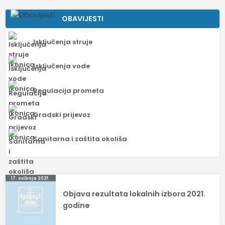
OBAVIJESTI
Isključenja struje
Isključenja vode
Regulacija prometa
Gradski prijevoz
Sanitarna i zaštita okoliša
Navigacija
17. svibnja 2021.
Objava rezultata lokalnih izbora 2021.
objava
godine