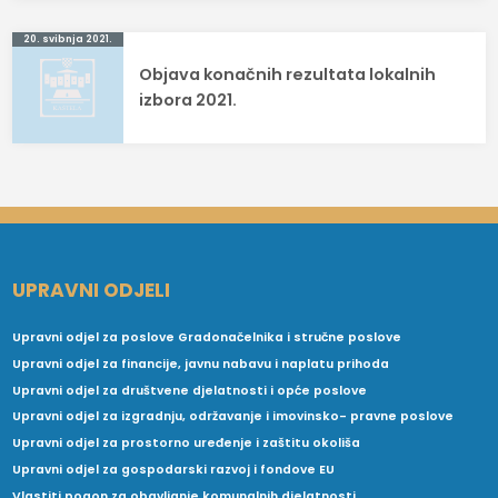
20. svibnja 2021.
Objava konačnih rezultata lokalnih
izbora 2021.
UPRAVNI ODJELI
Upravni odjel za poslove Gradonačelnika i stručne poslove
Upravni odjel za financije, javnu nabavu i naplatu prihoda
Upravni odjel za društvene djelatnosti i opće poslove
Upravni odjel za izgradnju, održavanje i imovinsko- pravne poslove
Upravni odjel za prostorno uređenje i zaštitu okoliša
Upravni odjel za gospodarski razvoj i fondove EU
Vlastiti pogon za obavljanje komunalnih djelatnosti