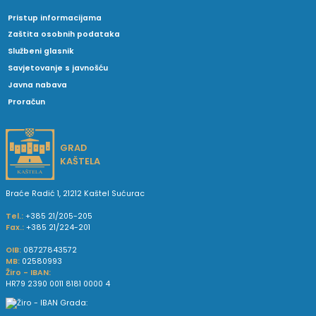
Pristup informacijama
Zaštita osobnih podataka
Službeni glasnik
Savjetovanje s javnošću
Javna nabava
Proračun
GRAD
KAŠTELA
Braće Radić 1, 21212 Kaštel Sućurac
Tel.:
+385 21/205-205
Fax.:
+385 21/224-201
OIB:
08727843572
MB:
02580993
Žiro - IBAN:
HR79 2390 0011 8181 0000 4