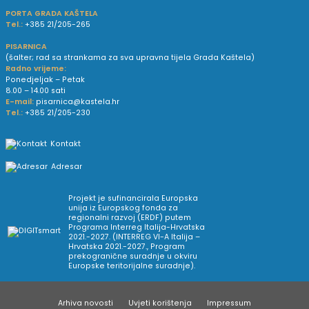
PORTA GRADA KAŠTELA
Tel.:
+385 21/205-265
PISARNICA
(šalter; rad sa strankama za sva upravna tijela Grada Kaštela)
Radno vrijeme:
Ponedjeljak – Petak
8.00 – 14.00 sati
E-mail:
pisarnica@kastela.hr
Tel.:
+385 21/205-230
Kontakt
Adresar
Projekt je sufinancirala Europska
unija iz Europskog fonda za
regionalni razvoj (ERDF) putem
Programa Interreg Italija-Hrvatska
2021.-2027. (INTERREG VI-A Italija –
Hrvatska 2021.-2027., Program
prekogranične suradnje u okviru
Europske teritorijalne suradnje).
Arhiva novosti
Uvjeti korištenja
Impressum