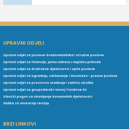
UPRAVNI ODJELI
Upravni odjel za poslove Gradonačelnika i stručne poslove
Upravni odjel za financije, javnu nabavu i naplatu prihoda
Upravni odjel za društvene djelatnosti i opće poslove
Upravni odjel za izgradnju, održavanje i imovinsko- pravne poslove
Upravni odjel za prostorno uređenje i zaštitu okoliša
Upravni odjel za gospodarski razvoj i fondove EU
Vlastiti pogon za obavljanje komunalnih djelatnosti
Služba za unutarnju reviziju
BRZI LINKOVI