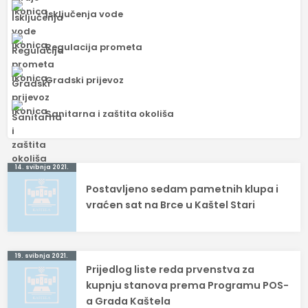
Isključenja vode
Regulacija prometa
Gradski prijevoz
Sanitarna i zaštita okoliša
Navigacija
14. svibnja 2021.
Postavljeno sedam pametnih klupa i
objava
vraćen sat na Brce u Kaštel Stari
19. svibnja 2021.
Prijedlog liste reda prvenstva za
kupnju stanova prema Programu POS-
a Grada Kaštela