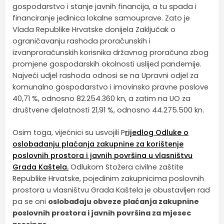
gospodarstvo i stanje javnih financija, a tu spada i
financiranje jedinica lokalne samouprave. Zato je
Vlada Republike Hrvatske donijela Zaključak o
ograničavanju rashoda proračunskih i
izvanproračunskih korisnika državnog proračuna zbog
promjene gospodarskih okolnosti uslijed pandemije.
Najveći udjel rashoda odnosi se na Upravni odjel za
komunalno gospodarstvo i imovinsko pravne poslove
40,71 %, odnosno 82.254.360 kn, a zatim na UO za
društvene djelatnosti 21,91 %, odnosno 44.275.500 kn.
Osim toga, vijećnici su usvojili P
rijedlog Odluke o
oslobađanju plaćanja zakupnine za korištenje
poslovnih prostora i javnih površina u vlasništvu
Grada Kaštela.
Odlukom Stožera civilne zaštite
Republike Hrvatske, pojedinim zakupnicima poslovnih
prostora u vlasništvu Grada Kaštela je obustavljen rad
pa se oni
oslobađaju obveze plaćanja zakupnine
poslovnih prostora i javnih površina za mjesec