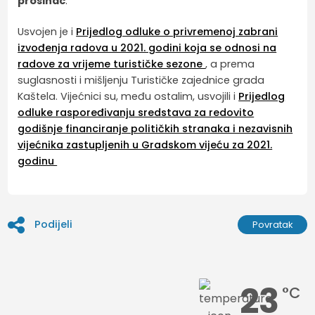
prosinac
.
Usvojen je i
Prijedlog odluke o privremenoj zabrani
izvođenja radova u 2021. godini koja se odnosi na
radove za vrijeme turističke sezone
, a prema
suglasnosti i mišljenju Turističke zajednice grada
Kaštela. Vijećnici su, među ostalim, usvojili i
Prijedlog
odluke raspoređivanju sredstava za redovito
godišnje financiranje političkih stranaka i nezavisnih
vijećnika zastupljenih u Gradskom vijeću za 2021.
godinu
Podijeli
Povratak
23
°C