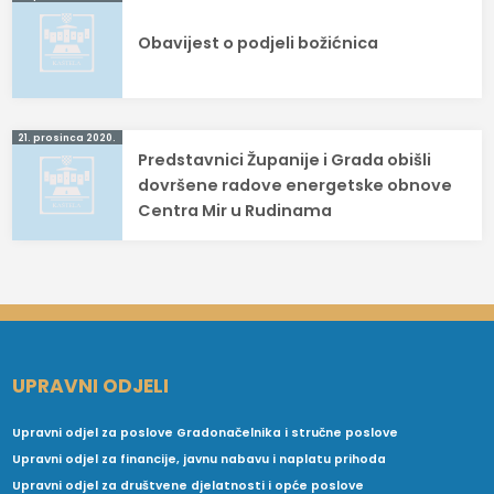
Navigacija
objava
Obavijest o podjeli božićnica
21. prosinca 2020.
Predstavnici Županije i Grada obišli
dovršene radove energetske obnove
Centra Mir u Rudinama
UPRAVNI ODJELI
Upravni odjel za poslove Gradonačelnika i stručne poslove
Upravni odjel za financije, javnu nabavu i naplatu prihoda
Upravni odjel za društvene djelatnosti i opće poslove