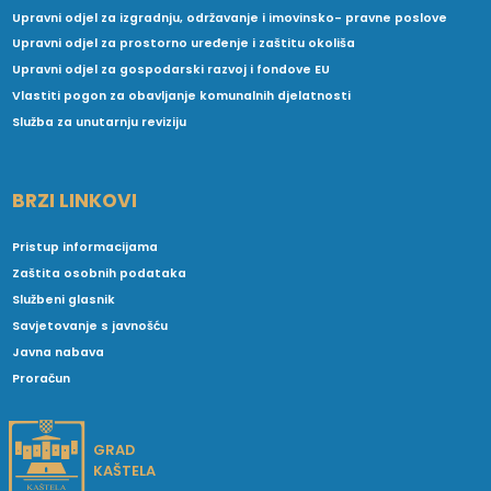
Upravni odjel za izgradnju, održavanje i imovinsko- pravne poslove
Upravni odjel za prostorno uređenje i zaštitu okoliša
Upravni odjel za gospodarski razvoj i fondove EU
Vlastiti pogon za obavljanje komunalnih djelatnosti
Služba za unutarnju reviziju
BRZI LINKOVI
Pristup informacijama
Zaštita osobnih podataka
Službeni glasnik
Savjetovanje s javnošću
Javna nabava
Proračun
GRAD
KAŠTELA