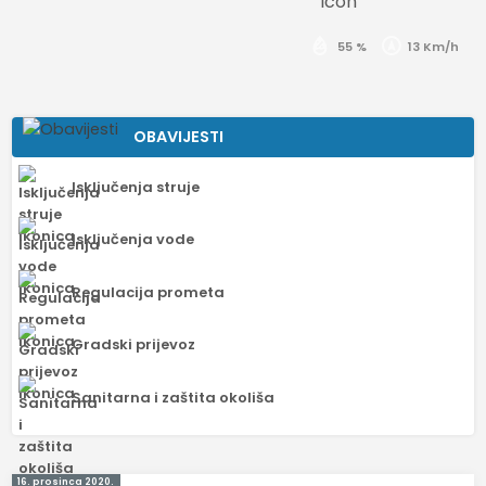
55 %
13 Km/h
OBAVIJESTI
Isključenja struje
Isključenja vode
Regulacija prometa
Gradski prijevoz
Sanitarna i zaštita okoliša
16. prosinca 2020.