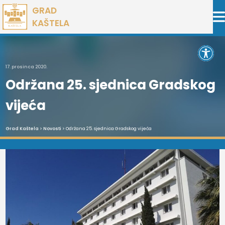
Preskoči
GRAD
na
KAŠTELA
sadržaj
Open 
17. prosinca 2020.
Održana 25. sjednica Gradskog
vijeća
Grad Kaštela
>
Novosti
> Održana 25. sjednica Gradskog vijeća