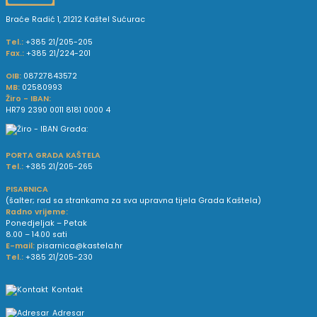
Braće Radić 1, 21212 Kaštel Sućurac
Tel.:
+385 21/205-205
Fax.:
+385 21/224-201
OIB:
08727843572
MB:
02580993
Žiro - IBAN:
HR79 2390 0011 8181 0000 4
PORTA GRADA KAŠTELA
Tel.:
+385 21/205-265
PISARNICA
(šalter; rad sa strankama za sva upravna tijela Grada Kaštela)
Radno vrijeme:
Ponedjeljak – Petak
8.00 – 14.00 sati
E-mail:
pisarnica@kastela.hr
Tel.:
+385 21/205-230
Kontakt
Adresar