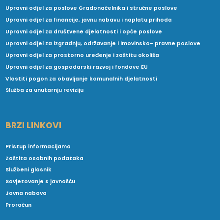
Upravni odjel za poslove Gradonačelnika i stručne poslove
Upravni odjel za financije, javnu nabavu i naplatu prihoda
Upravni odjel za društvene djelatnosti i opće poslove
Upravni odjel za izgradnju, održavanje i imovinsko- pravne poslove
Upravni odjel za prostorno uređenje i zaštitu okoliša
Upravni odjel za gospodarski razvoj i fondove EU
Vlastiti pogon za obavljanje komunalnih djelatnosti
Služba za unutarnju reviziju
BRZI LINKOVI
Pristup informacijama
Zaštita osobnih podataka
Službeni glasnik
Savjetovanje s javnošću
Javna nabava
Proračun