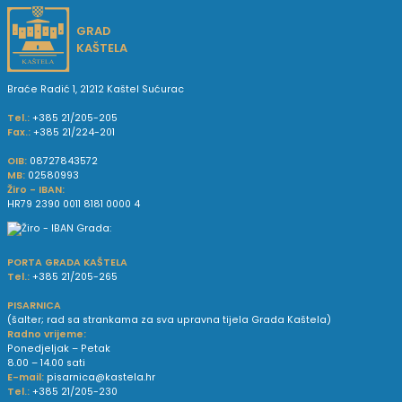
GRAD
KAŠTELA
Braće Radić 1, 21212 Kaštel Sućurac
Tel.:
+385 21/205-205
Fax.:
+385 21/224-201
OIB:
08727843572
MB:
02580993
Žiro - IBAN:
HR79 2390 0011 8181 0000 4
PORTA GRADA KAŠTELA
Tel.:
+385 21/205-265
PISARNICA
(šalter; rad sa strankama za sva upravna tijela Grada Kaštela)
Radno vrijeme:
Ponedjeljak – Petak
8.00 – 14.00 sati
E-mail:
pisarnica@kastela.hr
Tel.:
+385 21/205-230