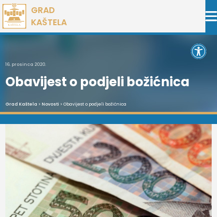
Preskoči
GRAD
na
KAŠTELA
sadržaj
Open 
16. prosinca 2020.
Obavijest o podjeli božićnica
Grad Kaštela
>
Novosti
> Obavijest o podjeli božićnica