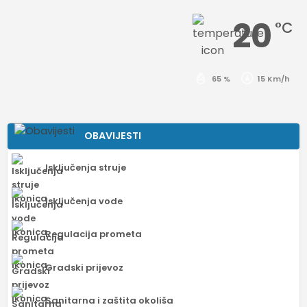
20
°C
65 %
15 Km/h
OBAVIJESTI
Isključenja struje
Isključenja vode
Regulacija prometa
Gradski prijevoz
Sanitarna i zaštita okoliša