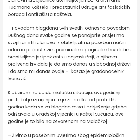
Tuđmana Kaštela i predstavnici Udruge antifašističkih
boraca i antifašista Kaštela.
– Povodom blagdana Svih svetih, odnosno povodom
Dušnog dana svake godine se ponajprije prisjetimo
svojih umrlih članova iz obitelji, ali na poseban način
odamo počast svim preminulim i poginulim hrvatskim
braniteljima jer ipak oni su najzaslužniji, a njihova
prolivena krv dala je da smo danas u slobodnoj državi
i da smo mi danas ovdje – kazao je gradonačelnik
Ivanović.
S obzirom na epidemiološku situaciju, ovogodišnji
protokol je izmijenjen te je za razliku od proteklih
godina kada se za blagdan misa i odrješenje grijeha
održavalo u Gradskoj vijećnici u Kaštel Sućurcu, ove
godine je to bilo na otvorenom na Malačkoj.
– Živimo u posebnim uvjetima zbog epidemioloških