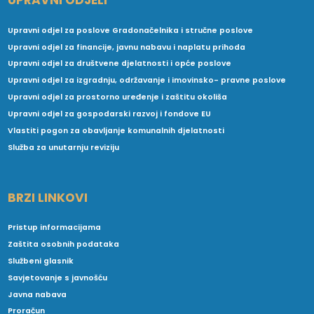
UPRAVNI ODJELI
Upravni odjel za poslove Gradonačelnika i stručne poslove
Upravni odjel za financije, javnu nabavu i naplatu prihoda
Upravni odjel za društvene djelatnosti i opće poslove
Upravni odjel za izgradnju, održavanje i imovinsko- pravne poslove
Upravni odjel za prostorno uređenje i zaštitu okoliša
Upravni odjel za gospodarski razvoj i fondove EU
Vlastiti pogon za obavljanje komunalnih djelatnosti
Služba za unutarnju reviziju
BRZI LINKOVI
Pristup informacijama
Zaštita osobnih podataka
Službeni glasnik
Savjetovanje s javnošću
Javna nabava
Proračun