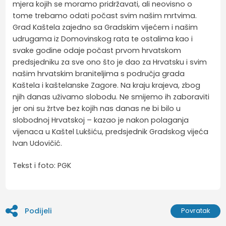
mjera kojih se moramo pridržavati, ali neovisno o
tome trebamo odati počast svim našim mrtvima.
Grad Kaštela zajedno sa Gradskim vijećem i našim
udrugama iz Domovinskog rata te ostalima kao i
svake godine odaje počast prvom hrvatskom
predsjedniku za sve ono što je dao za Hrvatsku i svim
našim hrvatskim braniteljima s područja grada
Kaštela i kaštelanske Zagore. Na kraju krajeva, zbog
njih danas uživamo slobodu. Ne smijemo ih zaboraviti
jer oni su žrtve bez kojih nas danas ne bi bilo u
slobodnoj Hrvatskoj – kazao je nakon polaganja
vijenaca u Kaštel Lukšiću, predsjednik Gradskog vijeća
Ivan Udovičić.
Tekst i foto: PGK
Podijeli
Povratak