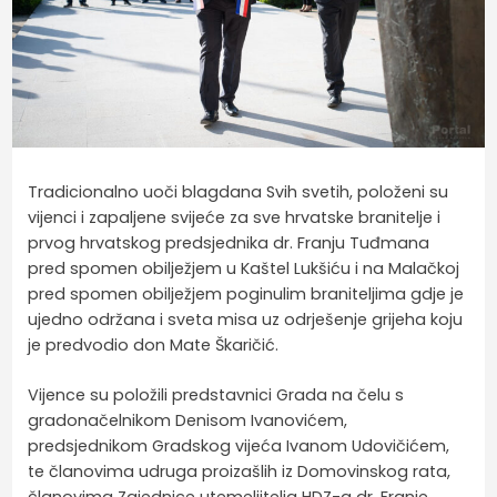
Tradicionalno uoči blagdana Svih svetih, položeni su
vijenci i zapaljene svijeće za sve hrvatske branitelje i
prvog hrvatskog predsjednika dr. Franju Tuđmana
pred spomen obilježjem u Kaštel Lukšiću i na Malačkoj
pred spomen obilježjem poginulim braniteljima gdje je
ujedno održana i sveta misa uz odrješenje grijeha koju
je predvodio don Mate Škaričić.
Vijence su položili predstavnici Grada na čelu s
gradonačelnikom Denisom Ivanovićem,
predsjednikom Gradskog vijeća Ivanom Udovičićem,
te članovima udruga proizašlih iz Domovinskog rata,
članovima Zajednice utemeljitelja HDZ-a dr. Franje