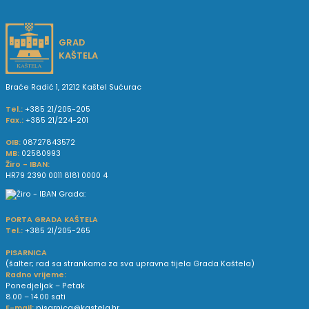
GRAD
KAŠTELA
Braće Radić 1, 21212 Kaštel Sućurac
Tel.:
+385 21/205-205
Fax.:
+385 21/224-201
OIB:
08727843572
MB:
02580993
Žiro - IBAN:
HR79 2390 0011 8181 0000 4
PORTA GRADA KAŠTELA
Tel.:
+385 21/205-265
PISARNICA
(šalter; rad sa strankama za sva upravna tijela Grada Kaštela)
Radno vrijeme:
Ponedjeljak – Petak
8.00 – 14.00 sati
E-mail:
pisarnica@kastela.hr