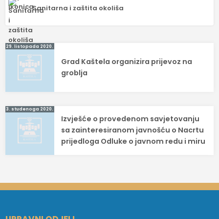
Sanitarna i zaštita okoliša
Navigacija
29. listopada 2020.
Grad Kaštela organizira prijevoz na
objava
groblja
3. studenoga 2020.
Izvješće o provedenom savjetovanju
sa zainteresiranom javnošću o Nacrtu
prijedloga Odluke o javnom redu i miru