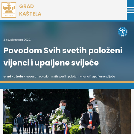
Preskoči
GRAD
na
KAŠTELA
sadržaj
Open 
2. studenoga 2020.
Povodom Svih svetih položeni
vijenci i upaljene svijeće
Grad Kaštela
>
Novosti
> Povodom Svih svetih položeni vijenci i upaljene svijeće