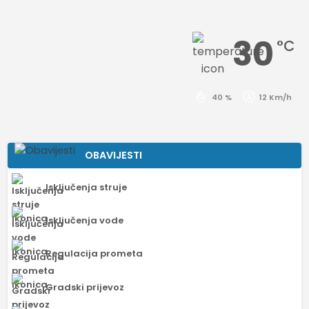
30
°C
40 %
12 Km/h
OBAVIJESTI
Isključenja struje
Isključenja vode
Regulacija prometa
Gradski prijevoz