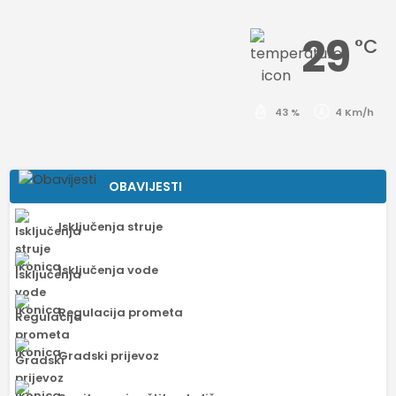
29
°C
43 %
4 Km/h
OBAVIJESTI
Isključenja struje
Isključenja vode
Regulacija prometa
Gradski prijevoz