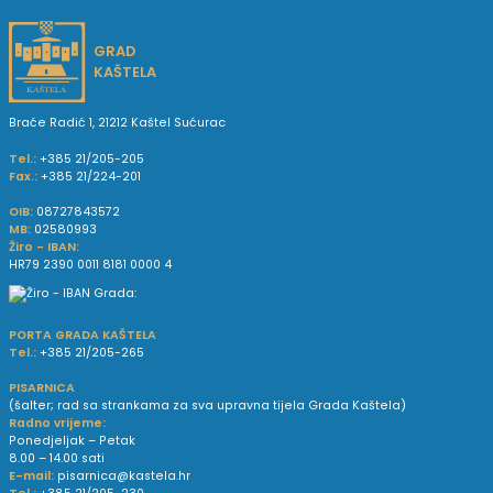
GRAD
KAŠTELA
Braće Radić 1, 21212 Kaštel Sućurac
Tel.:
+385 21/205-205
Fax.:
+385 21/224-201
OIB:
08727843572
MB:
02580993
Žiro - IBAN:
HR79 2390 0011 8181 0000 4
PORTA GRADA KAŠTELA
Tel.:
+385 21/205-265
PISARNICA
(šalter; rad sa strankama za sva upravna tijela Grada Kaštela)
Radno vrijeme:
Ponedjeljak – Petak
8.00 – 14.00 sati
E-mail:
pisarnica@kastela.hr