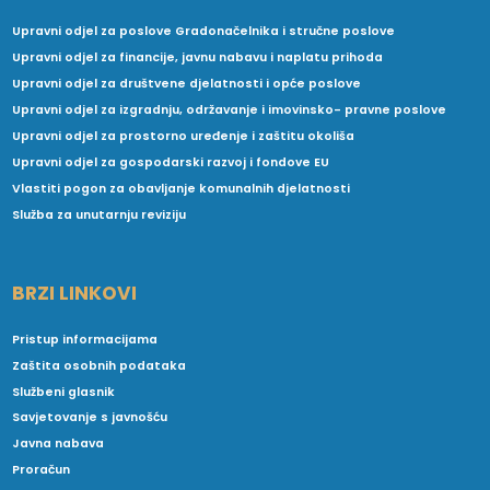
Upravni odjel za poslove Gradonačelnika i stručne poslove
Upravni odjel za financije, javnu nabavu i naplatu prihoda
Upravni odjel za društvene djelatnosti i opće poslove
Upravni odjel za izgradnju, održavanje i imovinsko- pravne poslove
Upravni odjel za prostorno uređenje i zaštitu okoliša
Upravni odjel za gospodarski razvoj i fondove EU
Vlastiti pogon za obavljanje komunalnih djelatnosti
Služba za unutarnju reviziju
BRZI LINKOVI
Pristup informacijama
Zaštita osobnih podataka
Službeni glasnik
Savjetovanje s javnošću
Javna nabava
Proračun