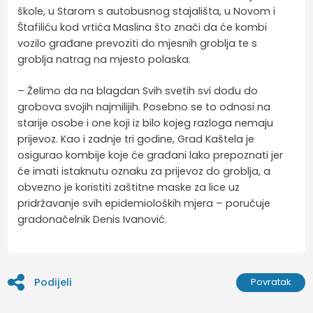
škole, u Starom s autobusnog stajališta, u Novom i
Štafiliću kod vrtića Maslina što znači da će kombi
vozilo građane prevoziti do mjesnih groblja te s
groblja natrag na mjesto polaska.
– Želimo da na blagdan Svih svetih svi dođu do
grobova svojih najmilijih. Posebno se to odnosi na
starije osobe i one koji iz bilo kojeg razloga nemaju
prijevoz. Kao i zadnje tri godine, Grad Kaštela je
osigurao kombije koje će građani lako prepoznati jer
će imati istaknutu oznaku za prijevoz do groblja, a
obvezno je koristiti zaštitne maske za lice uz
pridržavanje svih epidemioloških mjera – poručuje
gradonačelnik Denis Ivanović.
Podijeli
Povratak