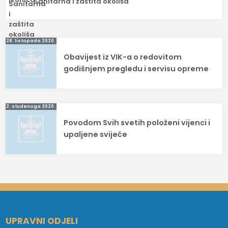
Sanitarna i zaštita okoliša
Navigacija
28. listopada 2020.
Obavijest iz VIK-a o redovitom
objava
godišnjem pregledu i servisu opreme
2. studenoga 2020.
Povodom Svih svetih položeni vijenci i
upaljene svijeće
UPRAVNI ODJELI