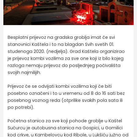
Besplatni prijevoz na gradska groblja imat će svi
stanovnici Kaštela i to na blagdan Svih svetih 01.
studenoga 2020. (nedjelja). Grad Kaštela organizirao
je prijevoz kombi vozilima za sve one koji iz bilo kojeg
razloga nemaju prijevoz do posljednjeg počivališta
svojih najmilijih.
Prijevoz će se odvijati kombi vozilima koji će biti
posebno označeni i to u vremenu od 8 do 16 sati bez
posebnog voznog reda (otprilike svakih pola sata ili
po potrebi).
Početna stanica za sve koji pohode groblje u Kaštel
Sućurcu je autobusna stanica na Gospici, u Gomilici
kod crkve, u Kambelovcu kod Ribole, u Lukšiću južno od