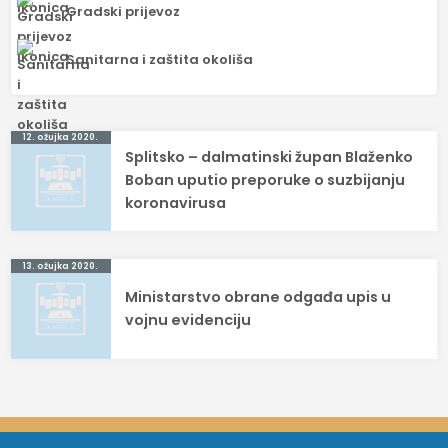
Gradski prijevoz
Sanitarna i zaštita okoliša
Navigacija
12. ožujka 2020.
Splitsko – dalmatinski župan Blaženko
objava
Boban uputio preporuke o suzbijanju
koronavirusa
13. ožujka 2020.
Ministarstvo obrane odgađa upis u
vojnu evidenciju