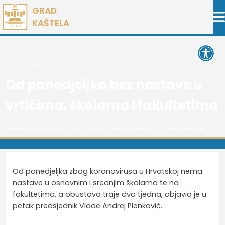
Preskoči
GRAD
na
KAŠTELA
sadržaj
Open 
13. ožujka 2020.
Od ponedjeljka bez nastave u
vrtićima, školama i fakultetima
Grad Kaštela
>
Novosti
> Od ponedjeljka bez nastave u vrtićima, školama i fakultetima
Od ponedjeljka zbog koronavirusa u Hrvatskoj nema
nastave u osnovnim i srednjim školama te na
fakultetima, a obustava traje dva tjedna, objavio je u
petak predsjednik Vlade Andrej Plenković.