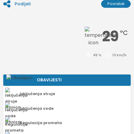
Podijeli
Povratak
29
°C
45 %
13 Km/h
OBAVIJESTI
Isključenja struje
Isključenja vode
Regulacija prometa