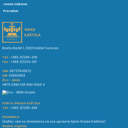
Javna nabava
Proračun
GRAD
KAŠTELA
Braće Radić 1, 21212 Kaštel Sućurac
Tel.:
+385 21/205-205
Fax.:
+385 21/224-201
OIB:
08727843572
MB:
02580993
Žiro - IBAN:
HR79 2390 0011 8181 0000 4
PORTA GRADA KAŠTELA
Tel.:
+385 21/205-265
PISARNICA
(šalter; rad sa strankama za sva upravna tijela Grada Kaštela)
Radno vrijeme: