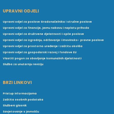
UPRAVNI ODJELI
Upravni odjel za poslove Gradonačelnika i stručne poslove
Upravni odjel za financije, javnu nabavu i naplatu prihoda
Upravni odjel za društvene djelatnosti i opće poslove
Upravni odjel za izgradnju, održavanje i imovinsko- pravne poslove
Upravni odjel za prostorno uređenje i zaštitu okoliša
Upravni odjel za gospodarski razvoj i fondove EU
Vlastiti pogon za obavljanje komunalnih djelatnosti
Služba za unutarnju reviziju
BRZI LINKOVI
Pristup informacijama
Zaštita osobnih podataka
Službeni glasnik
Savjetovanje s javnošću