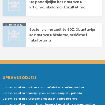
Od ponedjeljka bez nastave u
objava
vrtićima, školama i fakultetima
13. ožujka 2020.
Stožer civilne zaštite SDŽ: Obustavlja
se nastava u školama, vrtićima i
fakultetima
UPRAVNI ODJELI
Upravni odjel za poslove Gradonačelnika i stručne poslove
Upravni odjel za financije, javnu nabavu i naplatu prihoda
Upravni odjel za društvene djelatnosti i opće poslove
Upravni odjel za izgradnju, održavanje i imovinsko- pravne poslove