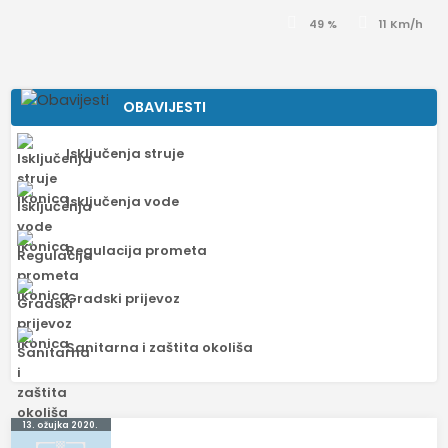
49 %
11 Km/h
OBAVIJESTI
Isključenja struje
Isključenja vode
Regulacija prometa
Gradski prijevoz
Sanitarna i zaštita okoliša
Navigacija
13. ožujka 2020.