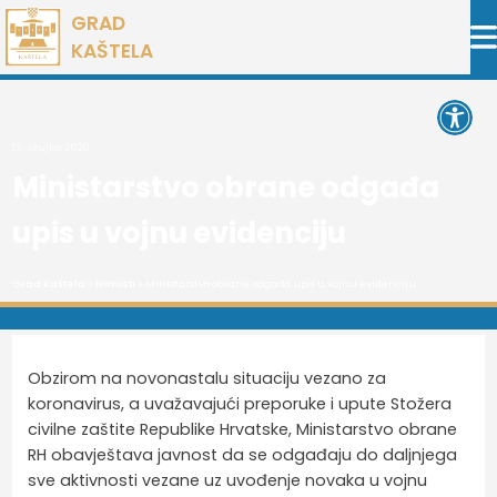
Preskoči
GRAD
na
KAŠTELA
sadržaj
Open 
13. ožujka 2020.
Ministarstvo obrane odgađa
upis u vojnu evidenciju
Grad Kaštela
>
Novosti
> Ministarstvo obrane odgađa upis u vojnu evidenciju
Obzirom na novonastalu situaciju vezano za
koronavirus, a uvažavajući preporuke i upute Stožera
civilne zaštite Republike Hrvatske, Ministarstvo obrane
RH obavještava javnost da se odgađaju do daljnjega
sve aktivnosti vezane uz uvođenje novaka u vojnu