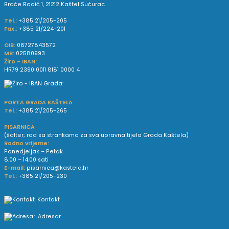
Braće Radić 1, 21212 Kaštel Sućurac
Tel.:
+385 21/205-205
Fax.:
+385 21/224-201
OIB:
08727843572
MB:
02580993
Žiro - IBAN:
HR79 2390 0011 8181 0000 4
PORTA GRADA KAŠTELA
Tel.:
+385 21/205-265
PISARNICA
(šalter; rad sa strankama za sva upravna tijela Grada Kaštela)
Radno vrijeme:
Ponedjeljak – Petak
8.00 – 14.00 sati
E-mail:
pisarnica@kastela.hr
Tel.:
+385 21/205-230
Kontakt
Adresar