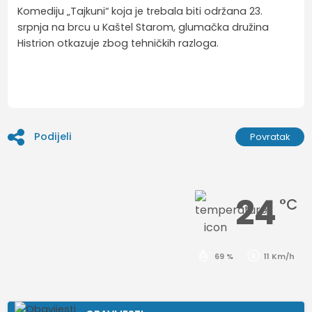
Komediju „Tajkuni“ koja je trebala biti održana 23.
srpnja na brcu u Kaštel Starom, glumačka družina
Histrion otkazuje zbog tehničkih razloga.
Podijeli
Povratak
24
°C
69 %
11 Km/h