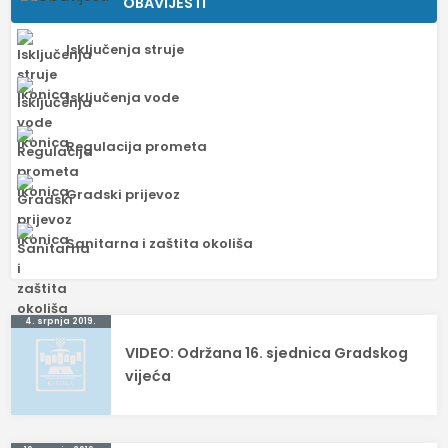
OBAVIJESTI
Isključenja struje
Isključenja vode
Regulacija prometa
Gradski prijevoz
Sanitarna i zaštita okoliša
Navigacija
4. srpnja 2019.
VIDEO: Održana 16. sjednica Gradskog
objava
vijeća