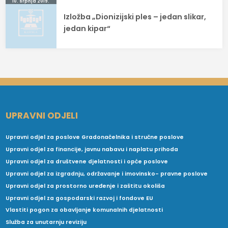
10. srpnja 2019.
Izložba „Dionizijski ples – jedan slikar,
jedan kipar“
UPRAVNI ODJELI
Upravni odjel za poslove Gradonačelnika i stručne poslove
Upravni odjel za financije, javnu nabavu i naplatu prihoda
Upravni odjel za društvene djelatnosti i opće poslove
Upravni odjel za izgradnju, održavanje i imovinsko- pravne poslove
Upravni odjel za prostorno uređenje i zaštitu okoliša
Upravni odjel za gospodarski razvoj i fondove EU
Vlastiti pogon za obavljanje komunalnih djelatnosti
Služba za unutarnju reviziju