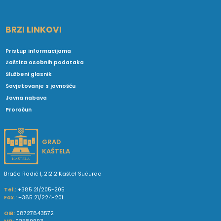
BRZI LINKOVI
Pristup informacijama
Zaštita osobnih podataka
Službeni glasnik
Savjetovanje s javnošću
Javna nabava
Proračun
GRAD
KAŠTELA
Braće Radić 1, 21212 Kaštel Sućurac
Tel.:
+385 21/205-205
Fax.:
+385 21/224-201
OIB:
08727843572