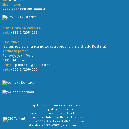
MB:
02580993
Žiro - IBAN:
HR79 2390 0011 8181 0000 4
PORTA GRADA KAŠTELA
Tel.:
+385 21/205-265
PISARNICA
(šalter; rad sa strankama za sva upravna tijela Grada Kaštela)
Radno vrijeme:
Ponedjeljak – Petak
8.00 – 14.00 sati
E-mail:
pisarnica@kastela.hr
Tel.:
+385 21/205-230
Kontakt
Adresar
Projekt je sufinancirala Europska
unija iz Europskog fonda za
regionalni razvoj (ERDF) putem
Programa Interreg Italija-Hrvatska
2021.-2027. (INTERREG VI-A Italija –
Hrvatska 2021.-2027., Program