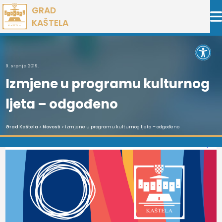
Preskoči
GRAD
na
KAŠTELA
sadržaj
Open 
9. srpnja 2019.
Izmjene u programu kulturnog
ljeta – odgođeno
Grad Kaštela
>
Novosti
> Izmjene u programu kulturnog ljeta – odgođeno