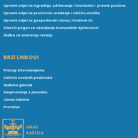
Upravni odjel za izgradnju, održavanje i imovinsko- pravne poslove
Upravni odjel za prostorno uređenje i zaštitu okoliša
Upravni odjel za gospodarski razvoj i fondove EU
Vlastiti pogon za obavljanje komunalnih djelatnosti
Služba za unutarnju reviziju
BRZI LINKOVI
Pristup informacijama
Zaštita osobnih podataka
Službeni glasnik
Savjetovanje s javnošću
Javna nabava
Proračun
GRAD
KAŠTELA