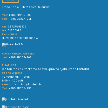
Braće Radić 1, 21212 Kaštel Sućurac
Tel.:
+385 21/205-205
Fax.:
+385 21/224-201
OIB:
08727843572
MB:
02580993
Žiro - IBAN:
HR79 2390 0011 8181 0000 4
PORTA GRADA KAŠTELA
Tel.:
+385 21/205-265
PISARNICA
(šalter; rad sa strankama za sva upravna tijela Grada Kaštela)
Radno vrijeme:
Ponedjeljak – Petak
8.00 – 14.00 sati
E-mail:
pisarnica@kastela.hr
Tel.:
+385 21/205-230
Kontakt
Adresar