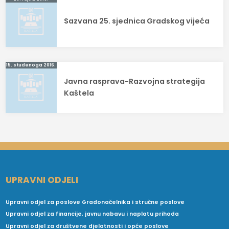
Navigacija
objava
Sazvana 25. sjednica Gradskog vijeća
15. studenoga 2016.
Javna rasprava-Razvojna strategija
Kaštela
UPRAVNI ODJELI
Upravni odjel za poslove Gradonačelnika i stručne poslove
Upravni odjel za financije, javnu nabavu i naplatu prihoda
Upravni odjel za društvene djelatnosti i opće poslove