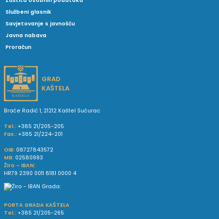
Zaštita osobnih podataka
Službeni glasnik
Savjetovanje s javnošću
Javna nabava
Proračun
GRAD
KAŠTELA
Braće Radić 1, 21212 Kaštel Sućurac
Tel.:
+385 21/205-205
Fax.:
+385 21/224-201
OIB:
08727843572
MB:
02580993
Žiro - IBAN:
HR79 2390 0011 8181 0000 4
PORTA GRADA KAŠTELA
Tel.:
+385 21/205-265