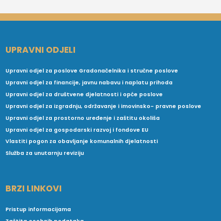
UPRAVNI ODJELI
Upravni odjel za poslove Gradonačelnika i stručne poslove
Upravni odjel za financije, javnu nabavu i naplatu prihoda
Upravni odjel za društvene djelatnosti i opće poslove
Upravni odjel za izgradnju, održavanje i imovinsko- pravne poslove
Upravni odjel za prostorno uređenje i zaštitu okoliša
Upravni odjel za gospodarski razvoj i fondove EU
Vlastiti pogon za obavljanje komunalnih djelatnosti
Služba za unutarnju reviziju
BRZI LINKOVI
Pristup informacijama