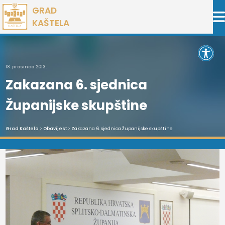
Preskoči
GRAD
na
KAŠTELA
sadržaj
Open 
18. prosinca 2013.
Zakazana 6. sjednica
Županijske skupštine
Grad Kaštela
>
Obavijest
> Zakazana 6. sjednica Županijske skupštine