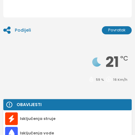
Podijeli
Povratak
21
°C
59 %
16 Km/h
OBAVIJESTI
Isključenja struje
Isključenja vode