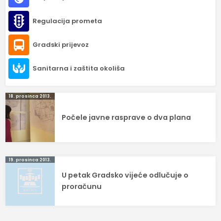
Regulacija prometa
Gradski prijevoz
Sanitarna i zaštita okoliša
Navigacija
18. prosinca 2013.
objava
Počele javne rasprave o dva plana
19. prosinca 2013.
U petak Gradsko vijeće odlučuje o
proračunu