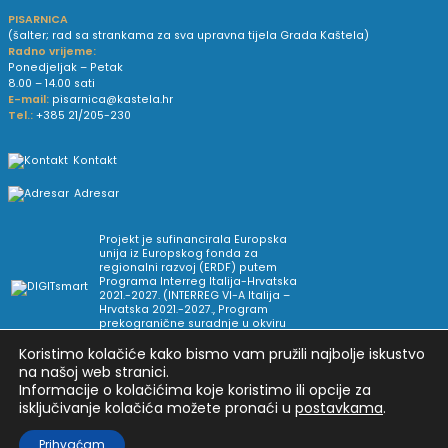
PISARNICA
(šalter; rad sa strankama za sva upravna tijela Grada Kaštela)
Radno vrijeme:
Ponedjeljak – Petak
8.00 – 14.00 sati
E-mail:
pisarnica@kastela.hr
Tel.:
+385 21/205-230
Kontakt
Adresar
Projekt je sufinancirala Europska
unija iz Europskog fonda za
regionalni razvoj (ERDF) putem
Programa Interreg Italija-Hrvatska
2021.-2027. (INTERREG VI-A Italija –
Hrvatska 2021.-2027., Program
prekogranične suradnje u okviru
Europske teritorijalne suradnje).
Koristimo kolačiće kako bismo vam pružili najbolje iskustvo
na našoj web stranici.
Informacije o kolačićima koje koristimo ili opcije za
Arhiva novosti
Uvjeti korištenja
Impressum
isključivanje kolačića možete pronaći u
postavkama
.
Pravne informacije i pravila privatnosti
Postavke privatnosti
Prihvaćam