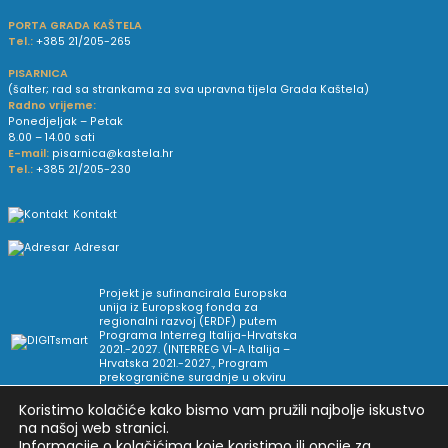
PORTA GRADA KAŠTELA
Tel.:
+385 21/205-265
PISARNICA
(šalter; rad sa strankama za sva upravna tijela Grada Kaštela)
Radno vrijeme:
Ponedjeljak – Petak
8.00 – 14.00 sati
E-mail:
pisarnica@kastela.hr
Tel.:
+385 21/205-230
Kontakt
Adresar
Projekt je sufinancirala Europska
unija iz Europskog fonda za
regionalni razvoj (ERDF) putem
Programa Interreg Italija-Hrvatska
2021.-2027. (INTERREG VI-A Italija –
Hrvatska 2021.-2027., Program
prekogranične suradnje u okviru
Europske teritorijalne suradnje).
Koristimo kolačiće kako bismo vam pružili najbolje iskustvo
na našoj web stranici.
Informacije o kolačićima koje koristimo ili opcije za
Arhiva novosti
Uvjeti korištenja
Impressum