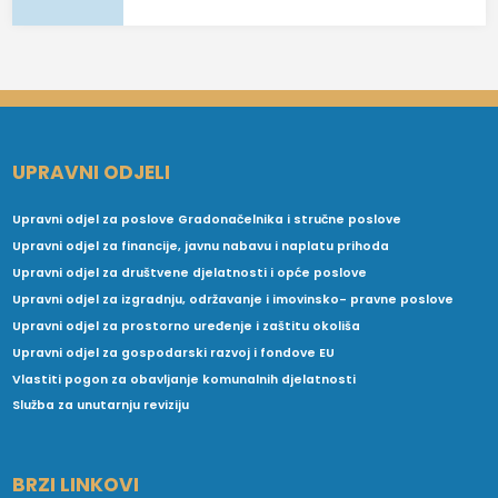
UPRAVNI ODJELI
Upravni odjel za poslove Gradonačelnika i stručne poslove
Upravni odjel za financije, javnu nabavu i naplatu prihoda
Upravni odjel za društvene djelatnosti i opće poslove
Upravni odjel za izgradnju, održavanje i imovinsko- pravne poslove
Upravni odjel za prostorno uređenje i zaštitu okoliša
Upravni odjel za gospodarski razvoj i fondove EU
Vlastiti pogon za obavljanje komunalnih djelatnosti
Služba za unutarnju reviziju
BRZI LINKOVI