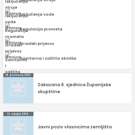
Isključenja vode
Regulacija prometa
Gradski prijevoz
Sanitarna i zaštita okoliša
Navigacija
18. prosinca 2013.
Zakazana 6. sjednica Županijske
objava
skupštine
13. ožujka 2014.
Javni poziv vlasnicima zemljišta