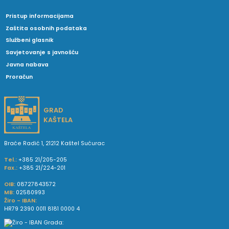
Pristup informacijama
Zaštita osobnih podataka
Službeni glasnik
Savjetovanje s javnošću
Javna nabava
Proračun
GRAD
KAŠTELA
Braće Radić 1, 21212 Kaštel Sućurac
Tel.:
+385 21/205-205
Fax.:
+385 21/224-201
OIB:
08727843572
MB:
02580993
Žiro - IBAN:
HR79 2390 0011 8181 0000 4