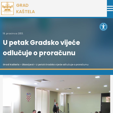
Preskoči
GRAD
na
KAŠTELA
sadržaj
Open 
19. prosinca 2013.
U petak Gradsko vijeće
odlučuje o proračunu
Grad Kaštela
>
Obavijest
> U petak Gradsko vijeće odlučuje o proračunu