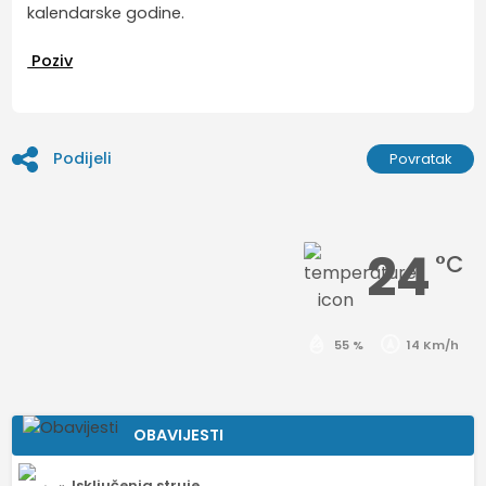
kalendarske godine.
Poziv
Podijeli
Povratak
24
°C
55 %
14 Km/h
OBAVIJESTI
Isključenja struje