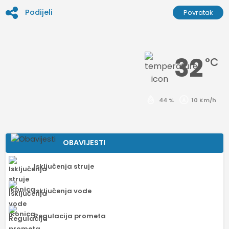
Podijeli
Povratak
32
°C
44 %
10 Km/h
OBAVIJESTI
Isključenja struje
Isključenja vode
Regulacija prometa