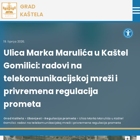
Preskoči
GRAD
na
KAŠTELA
sadržaj
Open 
19. lipnja 2026.
Ulica Marka Marulića u Kaštel
Gomilici: radovi na
telekomunikacijskoj mreži i
privremena regulacija
prometa
Grad Kaštela
>
Obavijest
>
Regulacija prometa
> Ulica Marka Marulića u Kaštel
Gomilici: radovi na telekomunikacijskoj mreži i privremena regulacija prometa