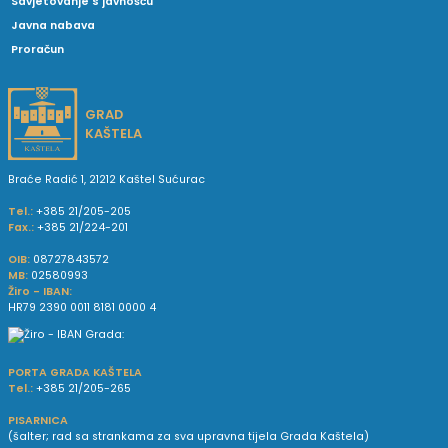
Savjetovanje s javnošću
Javna nabava
Proračun
GRAD
KAŠTELA
Braće Radić 1, 21212 Kaštel Sućurac
Tel.:
+385 21/205-205
Fax.:
+385 21/224-201
OIB:
08727843572
MB:
02580993
Žiro - IBAN:
HR79 2390 0011 8181 0000 4
PORTA GRADA KAŠTELA
Tel.:
+385 21/205-265
PISARNICA
(šalter; rad sa strankama za sva upravna tijela Grada Kaštela)