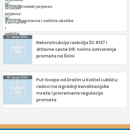
Gradski prijevoz
Sanitarna i zaštita okoliša
Navigacija
17. lipnja 2026.
Rekonstrukcija raskrižja ŽC 6137 i
objava
državne ceste D8: noćno zatvaranje
prometa na Širini
19. lipnja 2026.
Put Gospe od Dračin u Kaštel Lukšiću:
radovi na izgradnji kanalizacijske
mreže i privremena regulacija
prometa