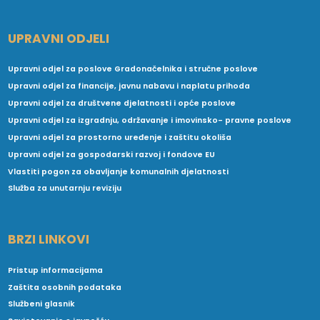
UPRAVNI ODJELI
Upravni odjel za poslove Gradonačelnika i stručne poslove
Upravni odjel za financije, javnu nabavu i naplatu prihoda
Upravni odjel za društvene djelatnosti i opće poslove
Upravni odjel za izgradnju, održavanje i imovinsko- pravne poslove
Upravni odjel za prostorno uređenje i zaštitu okoliša
Upravni odjel za gospodarski razvoj i fondove EU
Vlastiti pogon za obavljanje komunalnih djelatnosti
Služba za unutarnju reviziju
BRZI LINKOVI
Pristup informacijama
Zaštita osobnih podataka
Službeni glasnik