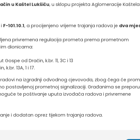
račin u Kaštel Lukšiću
, u sklopu projekta Aglomeracije Kaštela
i
F-101.10.1
, a procijenjeno vrijeme trajanja radova je
dva mje
avljena privremena regulacija prometa prema prometnom
dećim dionicama:
t Gospe od Dračin, k.br. 11, 3C i 13
k.br. 13A, 1 i 17.
ni radovi na izgradnji odvodnog cjevovoda, zbog čega će prom
dno postavljenoj prometnoj signalizaciji. Građanima se preporu
o moguće te poštivanje uputa izvođača radova i privremene
vanje i dodatan oprez tijekom trajanja radova.