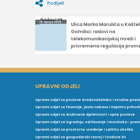
Podijeli
Navigacija
19. lipnja 2026.
Ulica Marka Marulića u Kašte
objava
Gomilici: radovi na
telekomunikacijskoj mreži i
privremena regulacija prom
UPRAVNI ODJELI
Upravni odjel za poslove Gradonačelnika i stručne posl
Upravni odjel za financije, javnu nabavu i naplatu prihod
Upravni odjel za društvene djelatnosti i opće poslove
Upravni odjel za izgradnju, održavanje i imovinsko- pra
Upravni odjel za prostorno uređenje i zaštitu okoliša
Upravni odjel za gospodarski razvoj i fondove EU