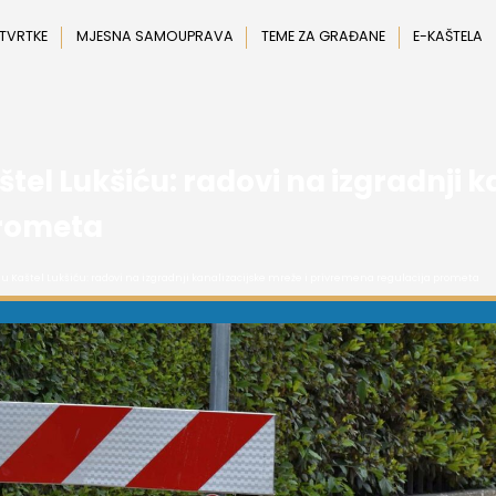
 TVRTKE
MJESNA SAMOUPRAVA
TEME ZA GRAĐANE
E-KAŠTELA
tel Lukšiću: radovi na izgradnji k
prometa
 u Kaštel Lukšiću: radovi na izgradnji kanalizacijske mreže i privremena regulacija prometa