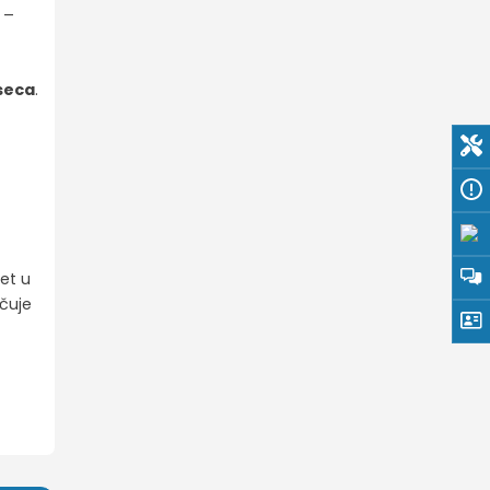
 –
seca
.
et u
čuje