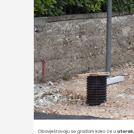
Obavještavaju se građani kako će u
utorak,