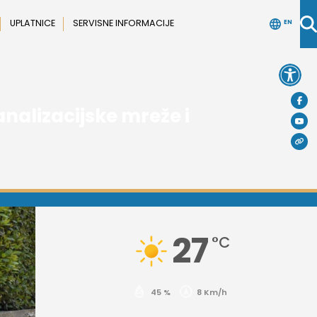
UPLATNICE
SERVISNE INFORMACIJE
EN
Open 
analizacijske mreže i
27
°C
45 %
8 Km/h