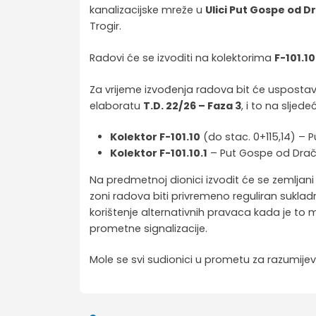
kanalizacijske mreže u
Ulici Put Gospe od D
Trogir.
Radovi će se izvoditi na kolektorima
F-101.10
Za vrijeme izvođenja radova bit će uspost
elaboratu
T.D. 22/26 – Faza 3
, i to na slje
Kolektor F-101.10
(do stac. 0+115,14) – Pu
Kolektor F-101.10.1
– Put Gospe od Dračin, 
Na predmetnoj dionici izvodit će se zemlja
zoni radova biti privremeno reguliran sukla
korištenje alternativnih pravaca kada je t
prometne signalizacije.
Mole se svi sudionici u prometu za razumije