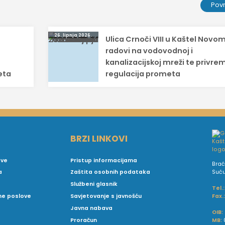
Pov
26. lipnja 2026.
l
Ulica Crnoči VIII u Kaštel Novom
radovi na vodovodnoj i
kanalizacijskoj mreži te privr
eta
regulacija prometa
BRZI LINKOVI
ove
Pristup informacijama
Brać
Suć
a
Zaštita osobnih podataka
Službeni glasnik
Tel.:
Fax.
vne poslove
Savjetovanje s javnošću
Javna nabava
OIB:
MB:
Proračun