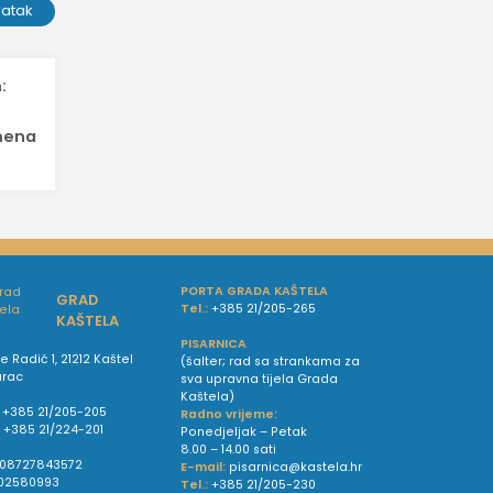
ratak
:
emena
PORTA GRADA KAŠTELA
GRAD
Tel.:
+385 21/205-265
KAŠTELA
PISARNICA
e Radić 1, 21212 Kaštel
(šalter; rad sa strankama za
urac
sva upravna tijela Grada
Kaštela)
+385 21/205-205
Radno vrijeme:
:
+385 21/224-201
Ponedjeljak – Petak
8.00 – 14.00 sati
08727843572
E-mail:
pisarnica@kastela.hr
02580993
Tel.:
+385 21/205-230