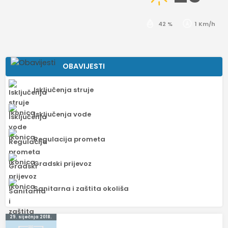
42 %
1 Km/h
OBAVIJESTI
Isključenja struje
Isključenja vode
Regulacija prometa
Gradski prijevoz
Sanitarna i zaštita okoliša
Navigacija
29. siječnja 2018.