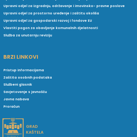
Upravni odjel za izgradnju, održavanje i imovinsko- pravne poslove
Upravni odjel za prostorno uređenje i zaštitu okoliša
Upravni odjel za gospodarski razvoj i fondove EU
Vlastiti pogon za obavljanje komunalnih djelatnosti
Služba za unutarnju reviziju
BRZI LINKOVI
Pristup informacijama
Zaštita osobnih podataka
Službeni glasnik
Savjetovanje s javnošću
Javna nabava
Proračun
GRAD
KAŠTELA