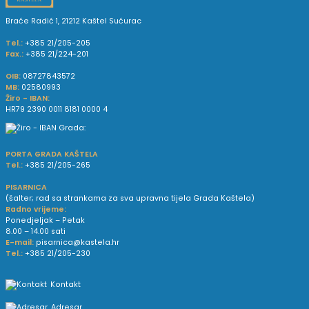
Braće Radić 1, 21212 Kaštel Sućurac
Tel.:
+385 21/205-205
Fax.:
+385 21/224-201
OIB:
08727843572
MB:
02580993
Žiro - IBAN:
HR79 2390 0011 8181 0000 4
PORTA GRADA KAŠTELA
Tel.:
+385 21/205-265
PISARNICA
(šalter; rad sa strankama za sva upravna tijela Grada Kaštela)
Radno vrijeme:
Ponedjeljak – Petak
8.00 – 14.00 sati
E-mail:
pisarnica@kastela.hr
Tel.:
+385 21/205-230
Kontakt
Adresar