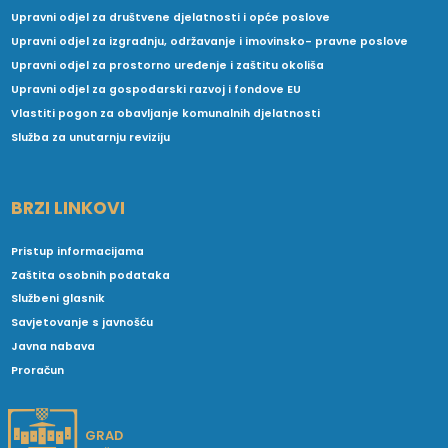
Upravni odjel za društvene djelatnosti i opće poslove
Upravni odjel za izgradnju, održavanje i imovinsko- pravne poslove
Upravni odjel za prostorno uređenje i zaštitu okoliša
Upravni odjel za gospodarski razvoj i fondove EU
Vlastiti pogon za obavljanje komunalnih djelatnosti
Služba za unutarnju reviziju
BRZI LINKOVI
Pristup informacijama
Zaštita osobnih podataka
Službeni glasnik
Savjetovanje s javnošću
Javna nabava
Proračun
GRAD