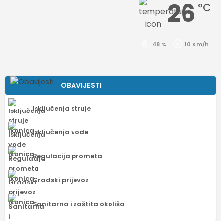
26
°C
48 %
10 Km/h
OBAVIJESTI
Isključenja struje
Isključenja vode
Regulacija prometa
Gradski prijevoz
Sanitarna i zaštita okoliša