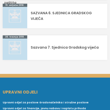
Navigacija
19. veljače 2018.
SAZVANA 6. SJEDNICA GRADSKOG
objava
VIJEĆA
30. travnja 2018.
Sazvana 7. Sjednica Gradskog vijeća
UPRAVNI ODJELI
Upravni odjel za poslove Gradonačelnika i stručne poslove
Upravni odjel za financije, javnu nabavu i naplatu prihoda