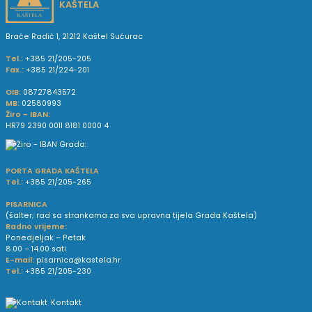
KAŠTELA
Braće Radić 1, 21212 Kaštel Sućurac
Tel.:
+385 21/205-205
Fax.:
+385 21/224-201
OIB:
08727843572
MB:
02580993
Žiro - IBAN:
HR79 2390 0011 8181 0000 4
PORTA GRADA KAŠTELA
Tel.:
+385 21/205-265
PISARNICA
(šalter; rad sa strankama za sva upravna tijela Grada Kaštela)
Radno vrijeme:
Ponedjeljak – Petak
8.00 – 14.00 sati
E-mail:
pisarnica@kastela.hr
Tel.:
+385 21/205-230
Kontakt