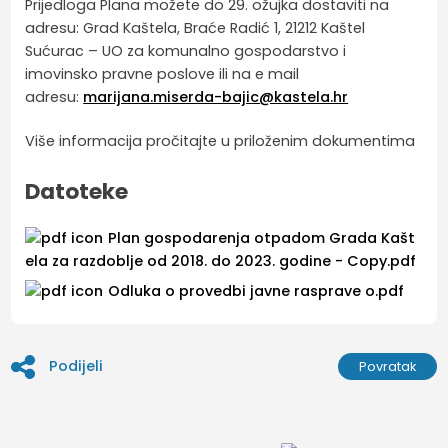
Prijedloga Plana možete do 29. ožujka dostaviti na
adresu: Grad Kaštela, Braće Radić 1, 21212 Kaštel
Sućurac – UO za komunalno gospodarstvo i
imovinsko pravne poslove ili na e mail
adresu:
marijana.miserda-bajic@kastela.hr
Više informacija pročitajte u priloženim dokumentima
Datoteke
Plan gospodarenja otpadom Grada Kašt
ela za razdoblje od 2018. do 2023. godine - Copy.pdf
Odluka o provedbi javne rasprave o.pdf
Podijeli
Povratak