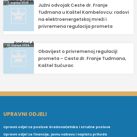
Navigacija
7. srpnja 2026.
Južni odvojak Ceste dr. Franje
objava
Tuđmana u Kaštel Kambelovcu: radovi
na elektroenergetskoj mreži i
privremena regulacija prometa
13. srpnja 2026.
Obavijest o privremenoj regulaciji
prometa – Cesta dr. Franje Tuđmana,
Kaštel Sućurac
UPRAVNI ODJELI
Upravni odjel za poslove Gradonačelnika i stručne poslove
Upravni odjel za financije, javnu nabavu i naplatu prihoda