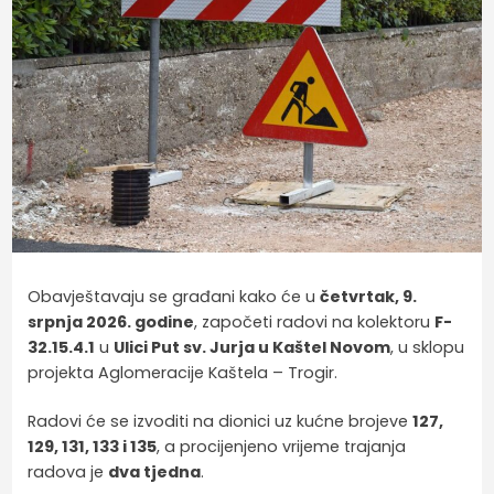
Obavještavaju se građani kako će u
četvrtak, 9.
srpnja 2026. godine
, započeti radovi na kolektoru
F-
32.15.4.1
u
Ulici Put sv. Jurja u Kaštel Novom
, u sklopu
projekta Aglomeracije Kaštela – Trogir.
Radovi će se izvoditi na dionici uz kućne brojeve
127,
129, 131, 133 i 135
, a procijenjeno vrijeme trajanja
radova je
dva tjedna
.