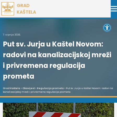
Preskoči
GRAD
na
KAŠTELA
sadržaj
Open 
7. srpnja 2026.
Put sv. Jurja u Kaštel Novom:
radovi na kanalizacijskoj mreži
i privremena regulacija
prometa
Grad Kaštela
>
Obavijest
>
Regulacija prometa
> Put sv. Jurja u Kaštel Novom: radovi na
kanalizacijskoj mreži i privremena regulacija prometa