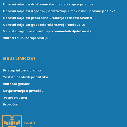
Upravni odjel za društvene djelatnosti i opće poslove
Upravni odjel za izgradnju, održavanje i imovinsko- pravne poslove
Upravni odjel za prostorno uređenje i zaštitu okoliša
Upravni odjel za gospodarski razvoj i fondove EU
Vlastiti pogon za obavljanje komunalnih djelatnosti
Služba za unutarnju reviziju
BRZI LINKOVI
Pristup informacijama
Zaštita osobnih podataka
Službeni glasnik
Savjetovanje s javnošću
Javna nabava
Proračun
GRAD