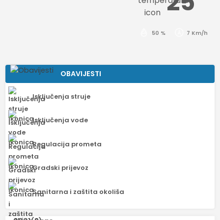
25
50 %
7 Km/h
OBAVIJESTI
Isključenja struje
Isključenja vode
Regulacija prometa
Gradski prijevoz
Sanitarna i zaštita okoliša