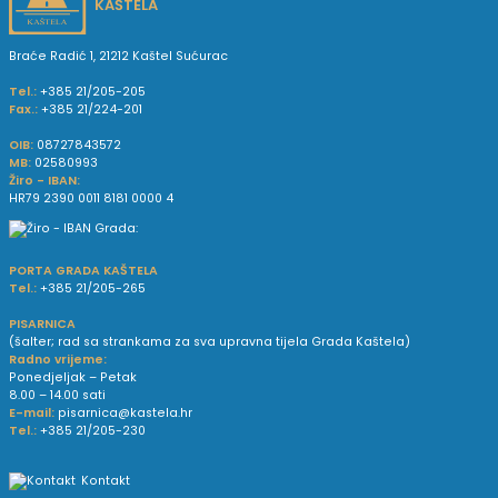
KAŠTELA
Braće Radić 1, 21212 Kaštel Sućurac
Tel.:
+385 21/205-205
Fax.:
+385 21/224-201
OIB:
08727843572
MB:
02580993
Žiro - IBAN:
HR79 2390 0011 8181 0000 4
PORTA GRADA KAŠTELA
Tel.:
+385 21/205-265
PISARNICA
(šalter; rad sa strankama za sva upravna tijela Grada Kaštela)
Radno vrijeme:
Ponedjeljak – Petak
8.00 – 14.00 sati
E-mail:
pisarnica@kastela.hr
Tel.:
+385 21/205-230
Kontakt