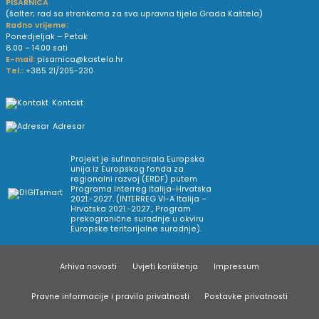
PISARNICA
(šalter; rad sa strankama za sva upravna tijela Grada Kaštela)
Radno vrijeme:
Ponedjeljak – Petak
8.00 – 14.00 sati
E-mail:
pisarnica@kastela.hr
Tel.:
+385 21/205-230
Kontakt
Adresar
Projekt je sufinancirala Europska
unija iz Europskog fonda za
regionalni razvoj (ERDF) putem
Programa Interreg Italija-Hrvatska
2021.-2027. (INTERREG VI-A Italija –
Hrvatska 2021.-2027., Program
prekogranične suradnje u okviru
Europske teritorijalne suradnje).
Arhiva novosti
Uvjeti korištenja
Impressum
Pravne informacije i pravila privatnosti
Postavke privatnosti