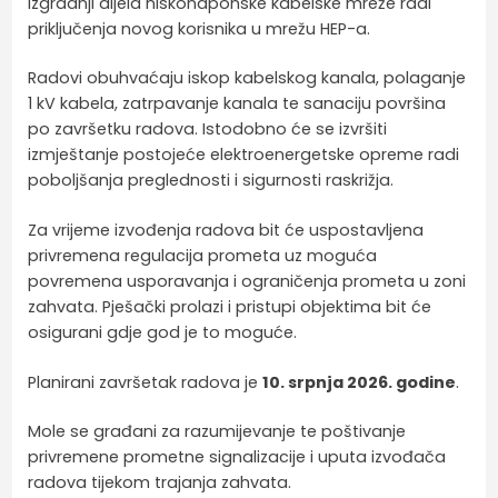
izgradnji dijela niskonaponske kabelske mreže radi
priključenja novog korisnika u mrežu HEP-a.
Radovi obuhvaćaju iskop kabelskog kanala, polaganje
1 kV kabela, zatrpavanje kanala te sanaciju površina
po završetku radova. Istodobno će se izvršiti
izmještanje postojeće elektroenergetske opreme radi
poboljšanja preglednosti i sigurnosti raskrižja.
Za vrijeme izvođenja radova bit će uspostavljena
privremena regulacija prometa uz moguća
povremena usporavanja i ograničenja prometa u zoni
zahvata. Pješački prolazi i pristupi objektima bit će
osigurani gdje god je to moguće.
Planirani završetak radova je
10. srpnja 2026. godine
.
Mole se građani za razumijevanje te poštivanje
privremene prometne signalizacije i uputa izvođača
radova tijekom trajanja zahvata.