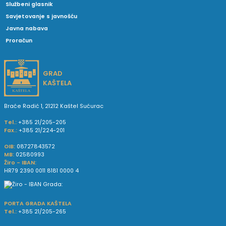
Službeni glasnik
Savjetovanje s javnošću
Javna nabava
Proračun
GRAD
KAŠTELA
Braće Radić 1, 21212 Kaštel Sućurac
Tel.:
+385 21/205-205
Fax.:
+385 21/224-201
OIB:
08727843572
MB:
02580993
Žiro - IBAN:
HR79 2390 0011 8181 0000 4
PORTA GRADA KAŠTELA
Tel.:
+385 21/205-265