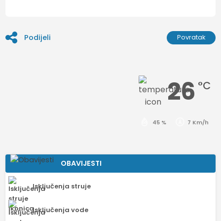
Podijeli
Povratak
26
°C
45 %
7 Km/h
OBAVIJESTI
Isključenja struje
Isključenja vode