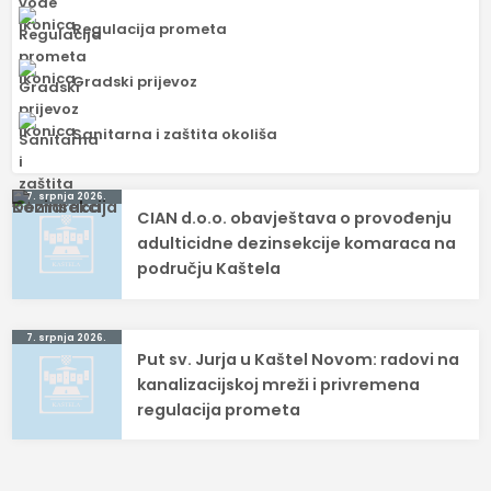
Regulacija prometa
Gradski prijevoz
Sanitarna i zaštita okoliša
Navigacija
7. srpnja 2026.
CIAN d.o.o. obavještava o provođenju
objava
adulticidne dezinsekcije komaraca na
području Kaštela
7. srpnja 2026.
Put sv. Jurja u Kaštel Novom: radovi na
kanalizacijskoj mreži i privremena
regulacija prometa