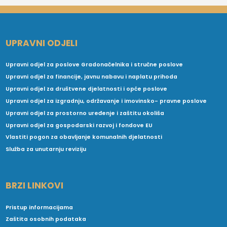
UPRAVNI ODJELI
Upravni odjel za poslove Gradonačelnika i stručne poslove
Upravni odjel za financije, javnu nabavu i naplatu prihoda
Upravni odjel za društvene djelatnosti i opće poslove
Upravni odjel za izgradnju, održavanje i imovinsko- pravne poslove
Upravni odjel za prostorno uređenje i zaštitu okoliša
Upravni odjel za gospodarski razvoj i fondove EU
Vlastiti pogon za obavljanje komunalnih djelatnosti
Služba za unutarnju reviziju
BRZI LINKOVI
Pristup informacijama
Zaštita osobnih podataka