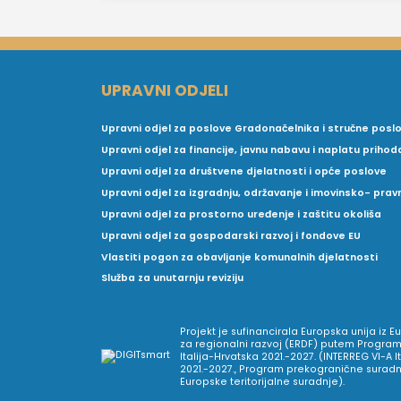
UPRAVNI ODJELI
Upravni odjel za poslove Gradonačelnika i stručne posl
Upravni odjel za financije, javnu nabavu i naplatu prihod
Upravni odjel za društvene djelatnosti i opće poslove
Upravni odjel za izgradnju, održavanje i imovinsko- pra
Upravni odjel za prostorno uređenje i zaštitu okoliša
Upravni odjel za gospodarski razvoj i fondove EU
Vlastiti pogon za obavljanje komunalnih djelatnosti
Služba za unutarnju reviziju
Projekt je sufinancirala Europska unija iz 
za regionalni razvoj (ERDF) putem Program
Italija-Hrvatska 2021.-2027. (INTERREG VI-A I
2021.-2027., Program prekogranične suradnj
Europske teritorijalne suradnje).