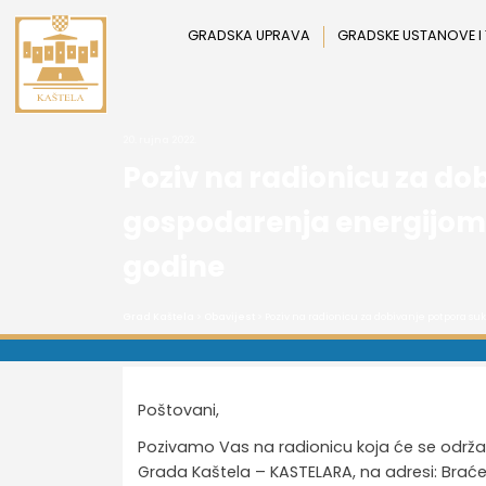
Preskoči
na
GRADSKA UPRAVA
GRADSKE USTANOVE I
sadržaj
20. rujna 2022.
Poziv na radionicu za d
gospodarenja energijom 
godine
Grad Kaštela
>
Obavijest
> Poziv na radionicu za dobivanje potpora s
Poštovani,
Pozivamo Vas na radionicu koja će se održati
Grada Kaštela – KASTELARA, na adresi: Braće R