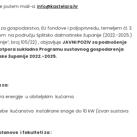
ete putem mail-a:
info@kastelara.hr
 za gospodarstvo, EU fondove i poljoprivredu, temeljem čl. 3.
 na području Splitsko dalmatinske županije (2022.-2025.)
je“, broj 105/22) , objavljuje
JAVNI POZIV za podnošenje
e potpora sukladno Programu sustavnog gospodarenja
ske županije 2022.-2025.
 za:
zvora energije u obiteljskim kućama
rebe kućanstva instalirane snage do 10 kW (izvan sustava
tanove i fakulteti za :