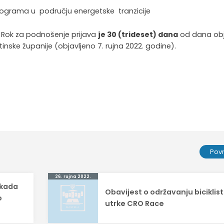
rograma u području energetske tranzicije
:
Rok za podnošenje prijava
je 30 (trideset) dana
od dana ob
nske županije (objavljeno 7. rujna 2022. godine).
Pov
26. rujna 2022.
ikada
Obavijest o održavanju biciklis
o
utrke CRO Race