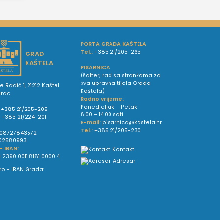
PORTA GRADA KAŠTELA
Tel.:
+385 21/205-265
GRAD
KAŠTELA
PISARNICA
(šalter; rad sa strankama za
sva upravna tijela Grada
e Radić 1, 21212 Kaštel
Kaštela)
urac
Radno vrijeme:
Ponedjeljak – Petak
+385 21/205-205
8.00 – 14.00 sati
:
+385 21/224-201
E-mail:
pisarnica@kastela.hr
Tel.:
+385 21/205-230
08727843572
02580993
 - IBAN:
Kontakt
 2390 0011 8181 0000 4
Adresar