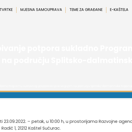
 TVRTKE
MJESNA SAMOUPRAVA
TEME ZA GRAĐANE
E-KAŠTELA
obivanje potpora sukladno Progr
na području Splitsko-dalmatinske
ukladno Programu sustavnog gospodarenja energijom na području Splitsko-dalmatinske županije
 23.09.2022. – petak, u 10:00 h, u prostorijama Razvojne agenc
adić 1, 21212 Kaštel Sućurac.