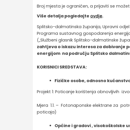
Broj mjesta je ograničen, a prijaviti se mož
Više detalja pogledajte
ovdje
.
Splitsko-dalmatinska županija, Upravni odjel
Programa sustavnog gospodarenja energijom
(„Službeni glasnik Splitsko-dalmatinske župani
zahtjeva o iskazu interesa za dobivanj
energijom na području Splitsko dalmatin
KORISNICI SREDSTAVA:
Fizičke osobe, odnosno kućanstva
Projekt 1: Poticanje korištenja obnovljivih i
Mjera 1.1. – Fotonaponske elektrane za pot
poticaja)
Općine i gradovi , visokoškolske us