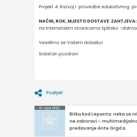
Projekt 4: Razvoj i provedbe edukativnog p
NAČIN, ROK, MJESTO DOSTAVE ZAHTJEVA
na internetskim stranicama Splitsko -dalmati
Veselimo se Vašem dolasku!
Srdačan pozdrav!
Podijeli
Navigacija
19. rujna 2022.
Bitka kod Lepanta: neka se n
objava
ne zaboravi – multimedijaln
predavanje Ante Grgića