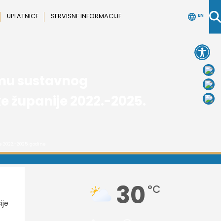
UPLATNICE
SERVISNE INFORMACIJE
EN
Open 
amu sustavnog
 županije 2022.-2025.
 2022.-2025. godine
30
°C
ije