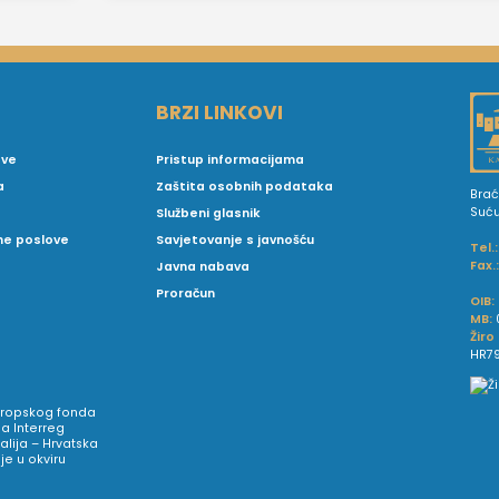
BRZI LINKOVI
ove
Pristup informacijama
a
Zaštita osobnih podataka
Brać
Suć
Službeni glasnik
vne poslove
Savjetovanje s javnošću
Tel.:
Fax.
Javna nabava
Proračun
OIB:
MB:
Žiro
HR79
Europskog fonda
a Interreg
talija – Hrvatska
e u okviru