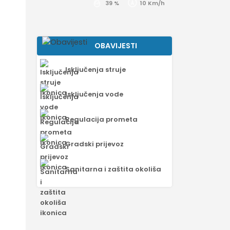
39 %
10 Km/h
OBAVIJESTI
Isključenja struje
Isključenja vode
Regulacija prometa
Gradski prijevoz
Sanitarna i zaštita okoliša