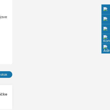
jave
ratak
tičke