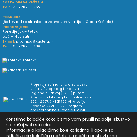
PORTA GRADA KAŠTELA
Tel.:
+385 21/205-265
PISARNICA
(šalter; rad sa strankama za sva upravna tijela Grada Kaštela)
Radno vrijeme:
Ponedjeljak – Petak
8.00 – 14.00 sati
E-mail:
pisarnica@kastela.hr
Tel.:
+385 21/205-230
Kontakt
Adresar
Projekt je sufinancirala Europska
unija iz Europskog fonda za
regionalni razvoj (ERDF) putem
Programa Interreg Italija-Hrvatska
2021.-2027. (INTERREG VI-A Italija –
Hrvatska 2021.-2027., Program
prekogranične suradnje u okviru
Europske teritorijalne suradnje).
Koristimo kolačiće kako bismo vam pružili najbolje iskustvo
na našoj web stranici.
Informacije o kolačićima koje koristimo ili opcije za
Arhiva novosti
Uvjeti korištenja
Impressum
isključivanje kolačića možete pronaći u
postavkama
.