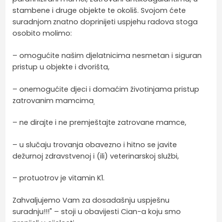
stambene 
i 
druge 
objekte 
te 
okoliš. 
Svojom ć
ete 
suradnjom
znatno 
doprinijeti 
uspjehu 
radova stoga 
osobito 
molimo: 
– omogućite 
našim 
djelatnicima 
nesmetan 
i 
siguran 
pristup 
u 
objekte 
i 
dvorišta, 
– 
onemogućite 
djeci 
i 
domaćim životinjama pristup 
zatrovanim mamcima
, 
– ne 
dirajte 
i 
ne 
premještajte zatrovane mamce,
– u 
slučaju 
trovanja 
obavezno 
i 
hitno se javite 
dežurnoj 
zdravstvenoj 
i (ili) 
veterinarskoj 
službi, 
– protuotrov je vitamin K1.
Zahvaljujemo Vam za dosadašnju uspješnu
suradnju!!!"
– stoji u obavijesti Cian-a koju smo