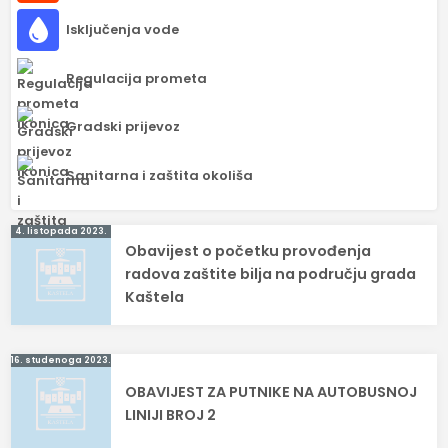
Isključenja vode
Regulacija prometa
Gradski prijevoz
Sanitarna i zaštita okoliša
Navigacija
4. listopada 2023.
Obavijest o početku provođenja
objava
radova zaštite bilja na području grada
Kaštela
16. studenoga 2023.
OBAVIJEST ZA PUTNIKE NA AUTOBUSNOJ
LINIJI BROJ 2