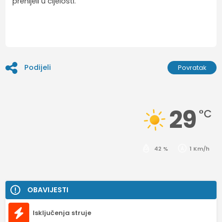
prenijeli u cijelosti.
Podijeli
Povratak
29
°C
42 %
1 Km/h
OBAVIJESTI
Isključenja struje