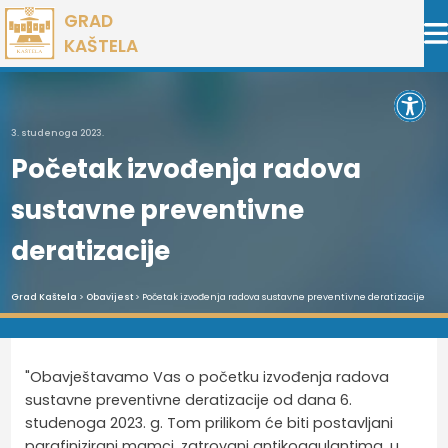
Preskoči
GRAD
na
KAŠTELA
sadržaj
Open 
3. studenoga 2023.
Početak izvođenja radova
sustavne preventivne
deratizacije
Grad Kaštela
>
Obavijest
> Početak izvođenja radova sustavne preventivne deratizacije
"Obavještavamo Vas o početku izvođenja radova 
sustavne preventivne deratizacije od dana 6. 
studenoga 2023. g. Tom prilikom će biti postavljani 
parafinizirani 
mamci, zatrovani 
antikoagulantima, 
u 