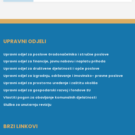
UPRAVNI ODJELI
Upravni odjel za poslove Gradonačelnika i stručne poslove
Upravni odjel za financije, javnu nabavu i naplatu prihoda
Upravni odjel za društvene djelatnosti i opće poslove
Upravni odjel za izgradnju, održavanje i imovinsko- pravne poslove
Upravni odjel za prostorno uređenje i zaštitu okoliša
Upravni odjel za gospodarski razvoj i fondove EU
Vlastiti pogon za obavljanje komunalnih djelatnosti
Služba za unutarnju reviziju
BRZI LINKOVI