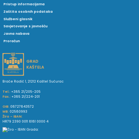
Pristup informacijama
Zaštita osobnih podataka
Službeni glasnik
Savjetovanje s javnošću
Javna nabava
Proračun
GRAD
KAŠTELA
Braće Radić 1, 21212 Kaštel Sućurac
Tel.:
+385 21/205-205
Fax.:
+385 21/224-201
OIB:
08727843572
MB:
02580993
Žiro - IBAN:
HR79 2390 0011 8181 0000 4