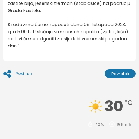
zaštite bilja, jesenski tretman (stablašice) na području
Grada Kaštela.
S radovima ćemo započeti dana 05. listopada 2023.
g. u 5:00 h. U slučaju vremenskih neprilika (vjetar, kiša)
radovi će se odgoditi za sljedeći vremenski pogodan
dan."
Podijeli
Povratak
30
°C
42 %
15 Km/h