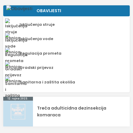
OBAVIJESTI
Isključenja struje
Isključenja vode
Regulacija prometa
Gradski prijevoz
Sanitarna i zaštita okoliša
Navigacija
12. rujna 2023.
Treća adulticidna dezinsekcija
objava
komaraca