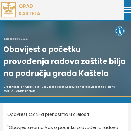
Preskoči
GRAD
na
KAŠTELA
sadržaj
Open 
4. listopada 2023.
Obavijest o početku
provođenja radova zaštite bilja
na području grada Kaštela
Grad Kaštela
>
Obavijest
> Obavijest o početku provođenja radova zaštite bilja na
području grada Kaštela
Obavijest CIAN-a prenosimo u cijelosti
"Obavještavamo Vas o početku provođenja radova