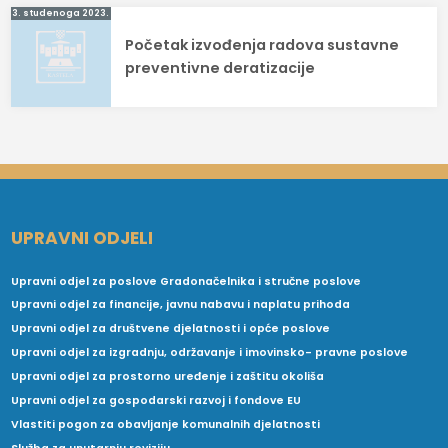
3. studenoga 2023.
Početak izvođenja radova sustavne
preventivne deratizacije
UPRAVNI ODJELI
Upravni odjel za poslove Gradonačelnika i stručne poslove
Upravni odjel za financije, javnu nabavu i naplatu prihoda
Upravni odjel za društvene djelatnosti i opće poslove
Upravni odjel za izgradnju, održavanje i imovinsko- pravne poslove
Upravni odjel za prostorno uređenje i zaštitu okoliša
Upravni odjel za gospodarski razvoj i fondove EU
Vlastiti pogon za obavljanje komunalnih djelatnosti