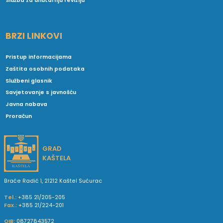
Služba za unutarnju reviziju
BRZI LINKOVI
Pristup informacijama
Zaštita osobnih podataka
Službeni glasnik
Savjetovanje s javnošću
Javna nabava
Proračun
GRAD
KAŠTELA
Braće Radić 1, 21212 Kaštel Sućurac
Tel.:
+385 21/205-205
Fax.:
+385 21/224-201
OIB:
08727843572