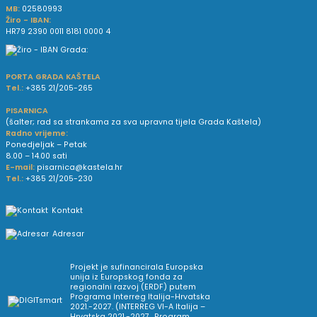
MB:
02580993
Žiro - IBAN:
HR79 2390 0011 8181 0000 4
PORTA GRADA KAŠTELA
Tel.:
+385 21/205-265
PISARNICA
(šalter; rad sa strankama za sva upravna tijela Grada Kaštela)
Radno vrijeme:
Ponedjeljak – Petak
8.00 – 14.00 sati
E-mail:
pisarnica@kastela.hr
Tel.:
+385 21/205-230
Kontakt
Adresar
Projekt je sufinancirala Europska
unija iz Europskog fonda za
regionalni razvoj (ERDF) putem
Programa Interreg Italija-Hrvatska
2021.-2027. (INTERREG VI-A Italija –
Hrvatska 2021.-2027., Program