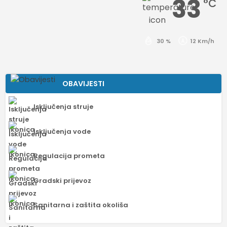
33
°C
30 %
12 Km/h
OBAVIJESTI
Isključenja struje
Isključenja vode
Regulacija prometa
Gradski prijevoz
Sanitarna i zaštita okoliša