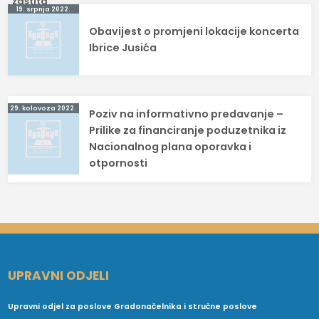
Navigacija
19. srpnja 2022.
Obavijest o promjeni lokacije koncerta
objava
Ibrice Jusića
29. kolovoza 2022.
Poziv na informativno predavanje –
Prilike za financiranje poduzetnika iz
Nacionalnog plana oporavka i
otpornosti
UPRAVNI ODJELI
Upravni odjel za poslove Gradonačelnika i stručne poslove