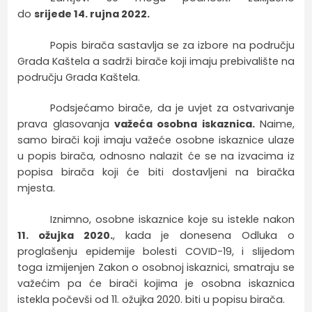
do
srijede 14. rujna 2022.
Popis birača sastavlja se za izbore na području
Grada Kaštela a sadrži birače koji imaju prebivalište na
području Grada Kaštela.
Podsjećamo birače, da je uvjet za ostvarivanje
prava glasovanja
važeća osobna iskaznica.
Naime,
samo birači koji imaju važeće osobne iskaznice ulaze
u popis birača, odnosno nalazit će se na izvacima iz
popisa birača koji će biti dostavljeni na biračka
mjesta.
Iznimno, osobne iskaznice koje su istekle nakon
11. ožujka 2020.
, kada je donesena Odluka o
proglašenju epidemije bolesti COVID-19, i slijedom
toga izmijenjen Zakon o osobnoj iskaznici, smatraju se
važećim pa će birači kojima je osobna iskaznica
istekla počevši od 11. ožujka 2020. biti u popisu birača.