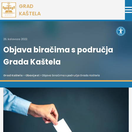
Preskoči
GRAD
na
KAŠTELA
sadržaj
Open 
26. kolovoza 2022.
Objava biračima s područja
Grada Kaštela
Grad Kaštela
>
Obavijest
> Objava biračima s područja Grada Kaštela