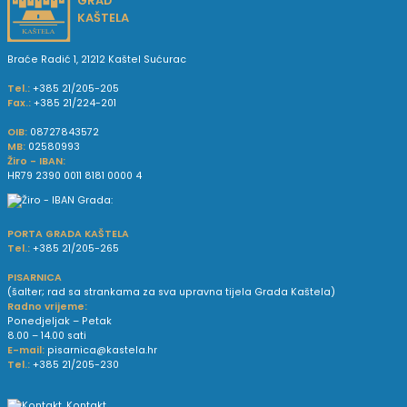
GRAD
KAŠTELA
Braće Radić 1, 21212 Kaštel Sućurac
Tel.:
+385 21/205-205
Fax.:
+385 21/224-201
OIB:
08727843572
MB:
02580993
Žiro - IBAN:
HR79 2390 0011 8181 0000 4
PORTA GRADA KAŠTELA
Tel.:
+385 21/205-265
PISARNICA
(šalter; rad sa strankama za sva upravna tijela Grada Kaštela)
Radno vrijeme:
Ponedjeljak – Petak
8.00 – 14.00 sati
E-mail:
pisarnica@kastela.hr
Tel.:
+385 21/205-230
Kontakt