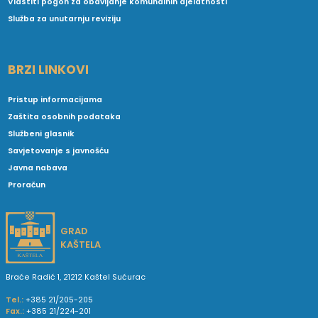
Vlastiti pogon za obavljanje komunalnih djelatnosti
Služba za unutarnju reviziju
BRZI LINKOVI
Pristup informacijama
Zaštita osobnih podataka
Službeni glasnik
Savjetovanje s javnošću
Javna nabava
Proračun
GRAD
KAŠTELA
Braće Radić 1, 21212 Kaštel Sućurac
Tel.:
+385 21/205-205
Fax.:
+385 21/224-201