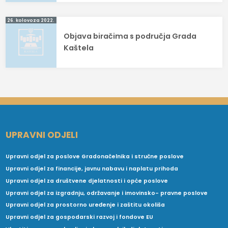
26. kolovoza 2022.
Objava biračima s područja Grada
Kaštela
UPRAVNI ODJELI
Upravni odjel za poslove Gradonačelnika i stručne poslove
Upravni odjel za financije, javnu nabavu i naplatu prihoda
Upravni odjel za društvene djelatnosti i opće poslove
Upravni odjel za izgradnju, održavanje i imovinsko- pravne poslove
Upravni odjel za prostorno uređenje i zaštitu okoliša
Upravni odjel za gospodarski razvoj i fondove EU