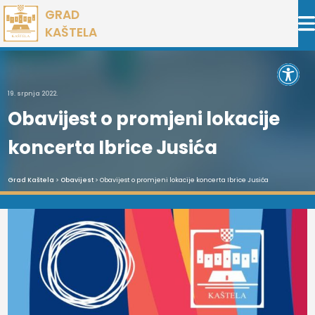
Preskoči
GRAD
na
KAŠTELA
sadržaj
Open 
19. srpnja 2022.
Obavijest o promjeni lokacije
koncerta Ibrice Jusića
Grad Kaštela
>
Obavijest
> Obavijest o promjeni lokacije koncerta Ibrice Jusića