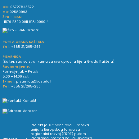
OIB:
08727843572
MB:
02580993
Žiro - IBAN:
HR79 2390 0011 8181 0000 4
PORTA GRADA KAŠTELA
Tel.:
+385 21/205-265
PISARNICA
(šalter; rad sa strankama za sva upravna tijela Grada Kaštela)
Radno vrijeme:
Ponedjeljak – Petak
8.00 – 14.00 sati
E-mail:
pisarnica@kastela.hr
Tel.:
+385 21/205-230
Kontakt
Adresar
Projekt je sufinancirala Europska
unija iz Europskog fonda za
regionalni razvoj (ERDF) putem
Programa Interreg Italija-Hrvatska