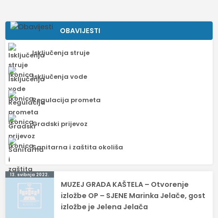
OBAVIJESTI
Isključenja struje
Isključenja vode
Regulacija prometa
Gradski prijevoz
Sanitarna i zaštita okoliša
Navigacija
13. svibnja 2022.
MUZEJ GRADA KAŠTELA – Otvorenje
objava
izložbe OP – SJENE Marinka Jelače, gost
izložbe je Jelena Jelača