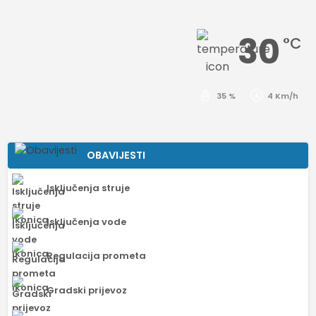
30
°C
35 %
4 Km/h
OBAVIJESTI
Isključenja struje
Isključenja vode
Regulacija prometa
Gradski prijevoz