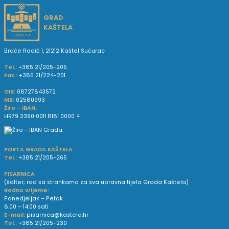
GRAD
KAŠTELA
Braće Radić 1, 21212 Kaštel Sućurac
Tel.:
+385 21/205-205
Fax.:
+385 21/224-201
OIB:
08727843572
MB:
02580993
Žiro - IBAN:
HR79 2390 0011 8181 0000 4
PORTA GRADA KAŠTELA
Tel.:
+385 21/205-265
PISARNICA
(šalter; rad sa strankama za sva upravna tijela Grada Kaštela)
Radno vrijeme:
Ponedjeljak – Petak
8.00 – 14.00 sati
E-mail:
pisarnica@kastela.hr
Tel.:
+385 21/205-230