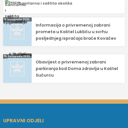
Sanitarna i zaštita okoliša
Navigacija
9. listopada 2025.
Informacija o privremenoj zabrani
objava
prometa u Kaštel Lukšiću u svrhu
posljednjeg ispraćaja braće Kovačev
15. listopada 2025.
Obavijest o privremenoj zabrani
parkiranja kod Doma zdravlja u Kaštel
Sućurcu
UPRAVNI ODJELI