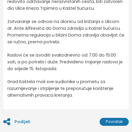
redovito održavanje nerazvrstanih cesta, biti zatvoren
dio Ulice Kneza Trpimira u Kaštel Sućurcu.
Zatvaranje se odnosi na dionicu od križanja s Ulicom
dr. Ante Alfirevića do Doma zdravlja u Kaštel Sućurcu.
Prometna regulacija u blizini Doma zdravlja obavljat će
se ručno, prema potrebi.
Radovi će se izvoditi svakodnevno od 7:00 do 15:00
sati, a po potrebi i duže. Predviđeno trajanje radova je
do srijede 15. listopada.
Grad Kaštela moli sve sudionike u prometu za
razumijevanje i strpljenje te preporučuje korištenje
alternativnih pravaca kretanja.
Podijeli
Povratak