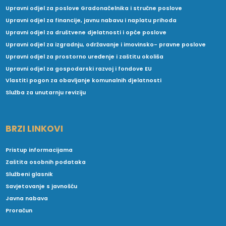
Upravni odjel za poslove Gradonačelnika i stručne poslove
Upravni odjel za financije, javnu nabavu i naplatu prihoda
Upravni odjel za društvene djelatnosti i opće poslove
Upravni odjel za izgradnju, održavanje i imovinsko- pravne poslove
Upravni odjel za prostorno uređenje i zaštitu okoliša
Upravni odjel za gospodarski razvoj i fondove EU
Vlastiti pogon za obavljanje komunalnih djelatnosti
Služba za unutarnju reviziju
BRZI LINKOVI
Pristup informacijama
Zaštita osobnih podataka
Službeni glasnik
Savjetovanje s javnošću
Javna nabava
Proračun