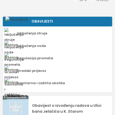
30 %
12 Km/h
OBAVIJESTI
Isključenja struje
Isključenja vode
Regulacija prometa
Gradski prijevoz
Sanitarna i zaštita okoliša
Navigacija
3. listopada 2025.
Obavijest o izvođenju radova u Ulici
objava
bana Jelačića u K. Starom