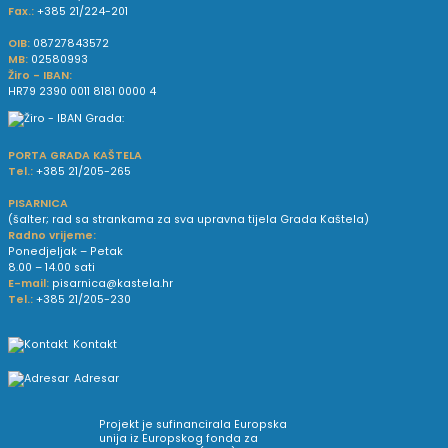
Fax.:
+385 21/224-201
OIB:
08727843572
MB:
02580993
Žiro - IBAN:
HR79 2390 0011 8181 0000 4
PORTA GRADA KAŠTELA
Tel.:
+385 21/205-265
PISARNICA
(šalter; rad sa strankama za sva upravna tijela Grada Kaštela)
Radno vrijeme:
Ponedjeljak – Petak
8.00 – 14.00 sati
E-mail:
pisarnica@kastela.hr
Tel.:
+385 21/205-230
Kontakt
Adresar
Projekt je sufinancirala Europska
unija iz Europskog fonda za