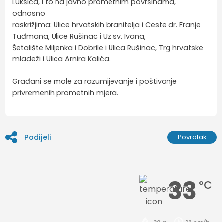
Lukšića, i to na javno prometnim površinama,
odnosno
raskrižjima: Ulice hrvatskih branitelja i Ceste dr. Franje
Tuđmana, Ulice Rušinac i Uz sv. Ivana,
Šetalište Miljenka i Dobrile i Ulica Rušinac, Trg hrvatske
mladeži i Ulica Arnira Kalića.
Građani se mole za razumijevanje i poštivanje
privremenih prometnih mjera.
Podijeli
Povratak
33
°C