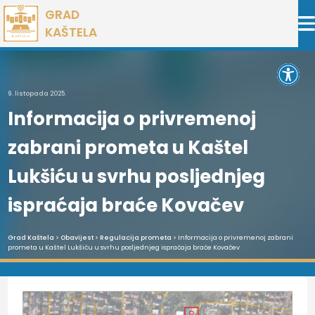
Preskoči
GRAD
na
KAŠTELA
sadržaj
Open 
9. listopada 2025.
Informacija o privremenoj
zabrani prometa u Kaštel
Lukšiću u svrhu posljednjeg
ispraćaja braće Kovačev
Grad Kaštela
>
Obavijest
>
Regulacija prometa
> Informacija o privremenoj zabrani
prometa u Kaštel Lukšiću u svrhu posljednjeg ispraćaja braće Kovačev