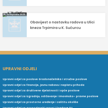
10. listopada 2025.
Obavijest o nastavku radova u Ulici
kneza Trpimira u K. Sućurcu
UPRAVNI ODJELI
Upravni odjel za poslove Gradonačelnika i stručne poslove
Upravni odjel za financije, javnu nabavu i naplatu prihoda
Upravni odjel za društvene djelatnosti i opće poslove
Upravni odjel za izgradnju, održavanje i imovinsko- pravne poslove
Upravni odjel za prostorno uređenje i zaštitu okoliša
Upravni odjel za gospodarski razvoj i fondove EU