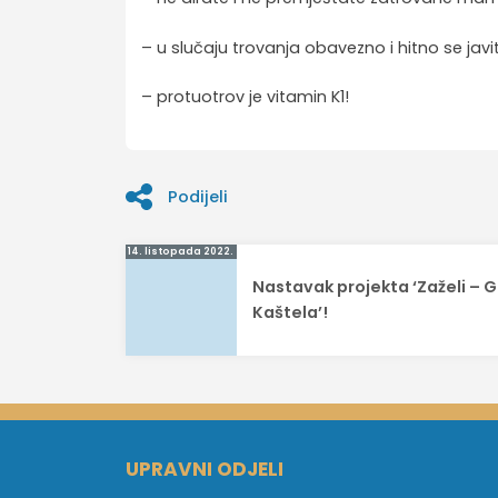
– u slučaju trovanja obavezno i hitno se javite
– protuotrov je vitamin K1!
Podijeli
Navigacija
14. listopada 2022.
Nastavak projekta ‘Zaželi – 
objava
Kaštela’!
UPRAVNI ODJELI