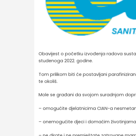
Obavijest o početku izvođenja radova sustav
studenoga 2022. godine.
Tom prilikom biti će postavljani parafinizi
te okoliš.
Mole se građani da svojom suradnjom dopri
– omogućite djelatnicima CIAN-a nesmetan i 
– onemogućite djeci i domaćim životinjam
– ne dirate i ne premještate zatrovane ma