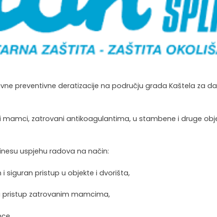
ne preventivne deratizacije na području grada Kaštela za dan
rani mamci, zatrovani antikoagulantima, u stambene i druge obj
nesu uspjehu radova na način:
siguran pristup u objekte i dvorišta,
a pristup zatrovanim mamcima,
mce,