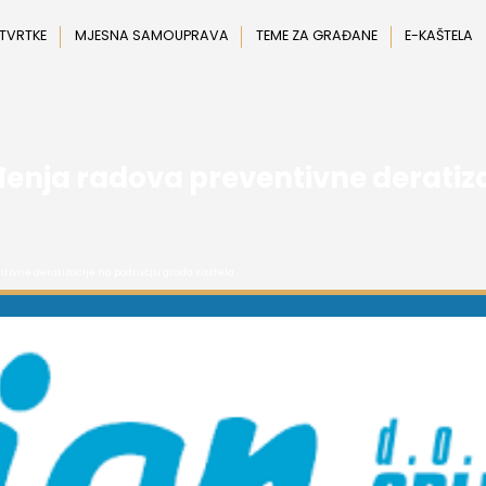
 TVRTKE
MJESNA SAMOUPRAVA
TEME ZA GRAĐANE
E-KAŠTELA
đenja radova preventivne deratiz
ntivne deratizacije na području grada Kaštela