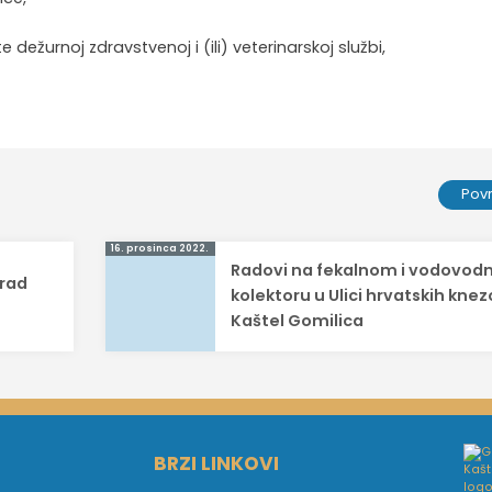
 dežurnoj zdravstvenoj i (ili) veterinarskoj službi,
Pov
16. prosinca 2022.
Radovi na fekalnom i vodovo
Grad
kolektoru u Ulici hrvatskih knez
Kaštel Gomilica
BRZI LINKOVI