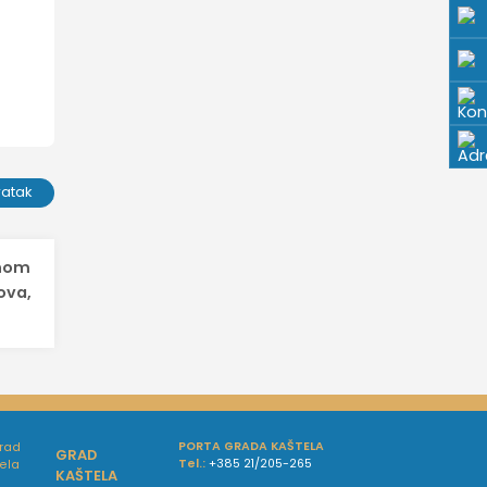
ratak
dnom
ova,
PORTA GRADA KAŠTELA
GRAD
Tel.:
+385 21/205-265
KAŠTELA