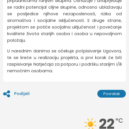
pripadnicama ranjivih skupina. Osnažuje i unaprjeđuje
se radni potencijal ciljne skupine, odnosno ublažavaju
se posljedice njihove nezaposlenosti, rizika od
siromaštva i socijalne isključenosti. S druge strane,
projektom se potiče socijalna uključenost i povećanje
kvalitete života starijih osoba i osoba u nepovoljnom
položaju.
U narednim danima se očekuje potpisivanje Ugovora,
te se kreće u realizaciju projekta, a prvi korak će biti
raspisivanje Natječaja za potporu i podršku starijim i/ili
nemoćnim osobama.
Podijeli
Povratak
22
°C