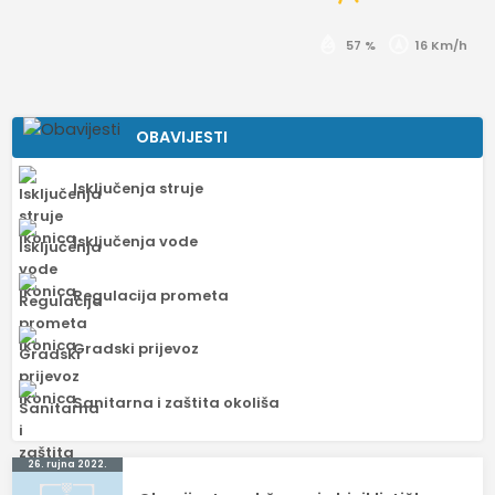
57 %
16 Km/h
OBAVIJESTI
Isključenja struje
Isključenja vode
Regulacija prometa
Gradski prijevoz
Sanitarna i zaštita okoliša
Navigacija
26. rujna 2022.