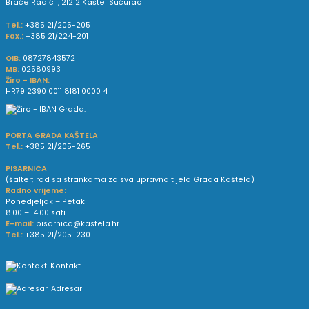
Braće Radić 1, 21212 Kaštel Sućurac
Tel.:
+385 21/205-205
Fax.:
+385 21/224-201
OIB:
08727843572
MB:
02580993
Žiro - IBAN:
HR79 2390 0011 8181 0000 4
PORTA GRADA KAŠTELA
Tel.:
+385 21/205-265
PISARNICA
(šalter; rad sa strankama za sva upravna tijela Grada Kaštela)
Radno vrijeme:
Ponedjeljak – Petak
8.00 – 14.00 sati
E-mail:
pisarnica@kastela.hr
Tel.:
+385 21/205-230
Kontakt
Adresar