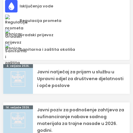
Isključenja vode
Regulacija prometa
Gradski prijevoz
Sanitarna i zaštita okoliša
Navigacija
4. veljače 2026.
Javni natječaj za prijam u službu u
objava
Upravni odjel za društvene djelatnosti
i opće poslove
14. veljače 2026.
Javni poziv za podnošenje zahtjeva za
sufinanciranje nabave sadnog
materijala za trajne nasade u 2026.
godini.