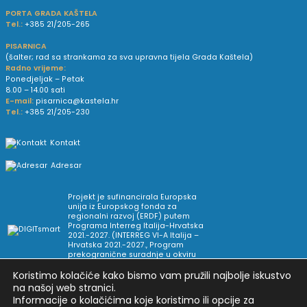
PORTA GRADA KAŠTELA
Tel.:
+385 21/205-265
PISARNICA
(šalter; rad sa strankama za sva upravna tijela Grada Kaštela)
Radno vrijeme:
Ponedjeljak – Petak
8.00 – 14.00 sati
E-mail:
pisarnica@kastela.hr
Tel.:
+385 21/205-230
Kontakt
Adresar
Projekt je sufinancirala Europska
unija iz Europskog fonda za
regionalni razvoj (ERDF) putem
Programa Interreg Italija-Hrvatska
2021.-2027. (INTERREG VI-A Italija –
Hrvatska 2021.-2027., Program
prekogranične suradnje u okviru
Europske teritorijalne suradnje).
Koristimo kolačiće kako bismo vam pružili najbolje iskustvo
na našoj web stranici.
Informacije o kolačićima koje koristimo ili opcije za
Arhiva novosti
Uvjeti korištenja
Impressum