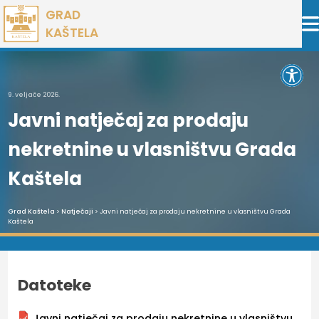
Preskoči
GRAD
na
KAŠTELA
sadržaj
Open 
9. veljače 2026.
Javni natječaj za prodaju
nekretnine u vlasništvu Grada
Kaštela
Grad Kaštela
>
Natječaji
> Javni natječaj za prodaju nekretnine u vlasništvu Grada
Kaštela
Datoteke
Javni natječaj za prodaju nekretnine u vlasništvu