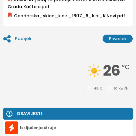
Grada Kaštela.pdf
Geodetska_skica_k.c.z._1807_8_k.o._K.Novi.pdf
Podijeli
Povratak
26
°C
48 %
10 Km/h
OBAVIJESTI
Isključenja struje