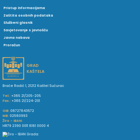
Pristup informacijama
Zaštita osobnih podataka
Službeni glasnik
Savjetovanje s javnošću
Javna nabava
Proračun
GRAD
KAŠTELA
Braće Radić 1, 21212 Kaštel Sućurac
Tel.:
+385 21/205-205
Fax.:
+385 21/224-201
OIB:
08727843572
MB:
02580993
Žiro - IBAN:
HR79 2390 0011 8181 0000 4