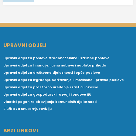
UPRAVNI ODJELI
Upravni odjel za poslove Gradonačelnika i stručne poslove
Upravni odjel za financije, javnu nabavu i naplatu prihoda
Upravni odjel za društvene djelatnosti i opće poslove
Upravni odjel za izgradnju, održavanje i imovinsko- pravne poslove
Upravni odjel za prostorno uređenje i zaštitu okoliša
Upravni odjel za gospodarski razvoj i fondove EU
Vlastiti pogon za obavljanje komunalnih djelatnosti
Služba za unutarnju reviziju
BRZI LINKOVI