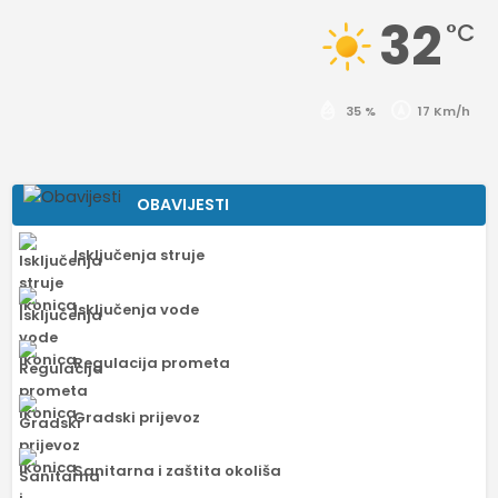
32
°C
35 %
17 Km/h
OBAVIJESTI
Isključenja struje
Isključenja vode
Regulacija prometa
Gradski prijevoz
Sanitarna i zaštita okoliša