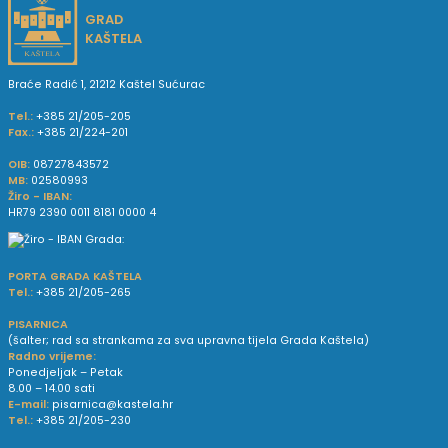
GRAD
KAŠTELA
Braće Radić 1, 21212 Kaštel Sućurac
Tel.:
+385 21/205-205
Fax.:
+385 21/224-201
OIB:
08727843572
MB:
02580993
Žiro - IBAN:
HR79 2390 0011 8181 0000 4
PORTA GRADA KAŠTELA
Tel.:
+385 21/205-265
PISARNICA
(šalter; rad sa strankama za sva upravna tijela Grada Kaštela)
Radno vrijeme:
Ponedjeljak – Petak
8.00 – 14.00 sati
E-mail:
pisarnica@kastela.hr
Tel.:
+385 21/205-230