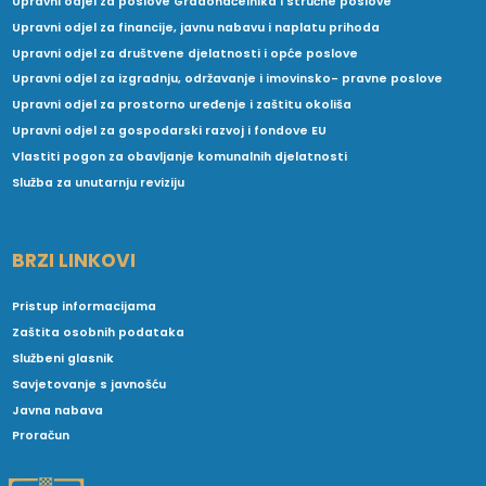
Upravni odjel za poslove Gradonačelnika i stručne poslove
Upravni odjel za financije, javnu nabavu i naplatu prihoda
Upravni odjel za društvene djelatnosti i opće poslove
Upravni odjel za izgradnju, održavanje i imovinsko- pravne poslove
Upravni odjel za prostorno uređenje i zaštitu okoliša
Upravni odjel za gospodarski razvoj i fondove EU
Vlastiti pogon za obavljanje komunalnih djelatnosti
Služba za unutarnju reviziju
BRZI LINKOVI
Pristup informacijama
Zaštita osobnih podataka
Službeni glasnik
Savjetovanje s javnošću
Javna nabava
Proračun