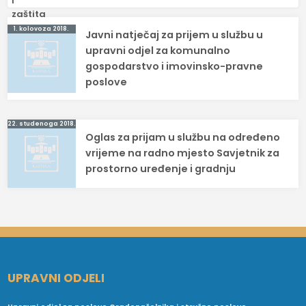
Navigacija
1. kolovoza 2018.
Javni natječaj za prijem u službu u
objava
upravni odjel za komunalno
gospodarstvo i imovinsko-pravne
poslove
22. studenoga 2018.
Oglas za prijam u službu na određeno
vrijeme na radno mjesto Savjetnik za
prostorno uređenje i gradnju
UPRAVNI ODJELI