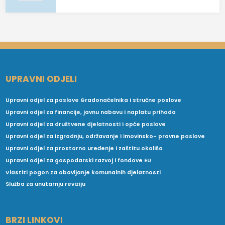
UPRAVNI ODJELI
Upravni odjel za poslove Gradonačelnika i stručne poslove
Upravni odjel za financije, javnu nabavu i naplatu prihoda
Upravni odjel za društvene djelatnosti i opće poslove
Upravni odjel za izgradnju, održavanje i imovinsko- pravne poslove
Upravni odjel za prostorno uređenje i zaštitu okoliša
Upravni odjel za gospodarski razvoj i fondove EU
Vlastiti pogon za obavljanje komunalnih djelatnosti
Služba za unutarnju reviziju
BRZI LINKOVI