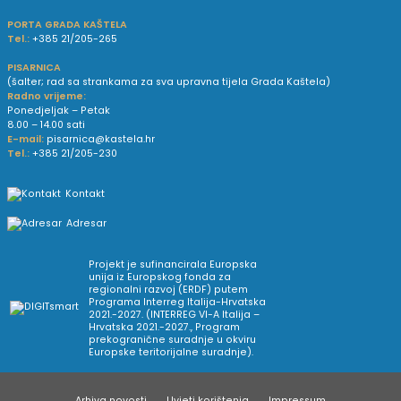
PORTA GRADA KAŠTELA
Tel.:
+385 21/205-265
PISARNICA
(šalter; rad sa strankama za sva upravna tijela Grada Kaštela)
Radno vrijeme:
Ponedjeljak – Petak
8.00 – 14.00 sati
E-mail:
pisarnica@kastela.hr
Tel.:
+385 21/205-230
Kontakt
Adresar
Projekt je sufinancirala Europska
unija iz Europskog fonda za
regionalni razvoj (ERDF) putem
Programa Interreg Italija-Hrvatska
2021.-2027. (INTERREG VI-A Italija –
Hrvatska 2021.-2027., Program
prekogranične suradnje u okviru
Europske teritorijalne suradnje).
Arhiva novosti
Uvjeti korištenja
Impressum