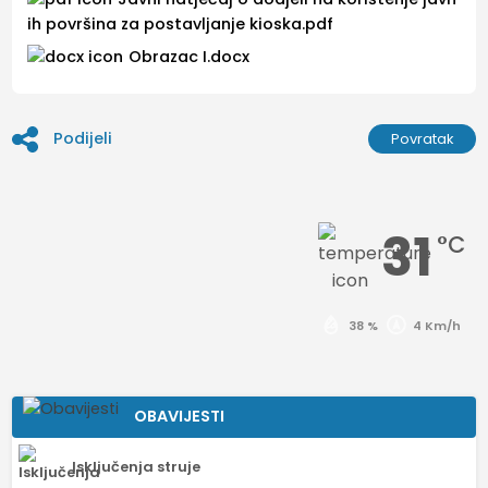
ih površina za postavljanje kioska.pdf
Obrazac I.docx
Podijeli
Povratak
31
°C
38 %
4 Km/h
OBAVIJESTI
Isključenja struje