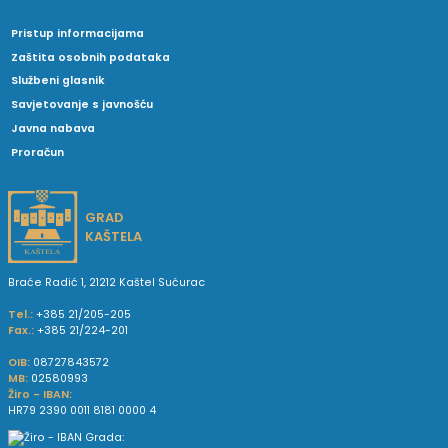
Pristup informacijama
Zaštita osobnih podataka
Službeni glasnik
Savjetovanje s javnošću
Javna nabava
Proračun
GRAD
KAŠTELA
Braće Radić 1, 21212 Kaštel Sućurac
Tel.:
+385 21/205-205
Fax.:
+385 21/224-201
OIB:
08727843572
MB:
02580993
Žiro - IBAN:
HR79 2390 0011 8181 0000 4