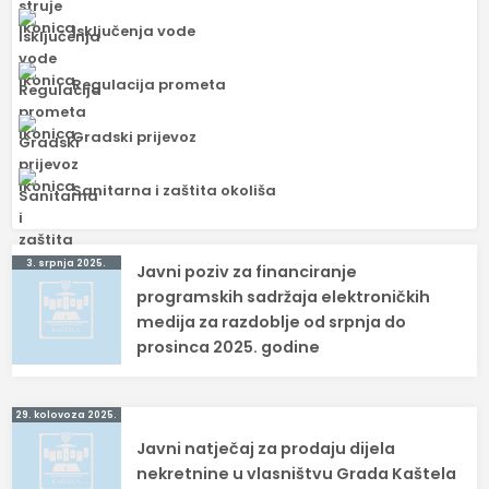
Isključenja vode
Regulacija prometa
Gradski prijevoz
Sanitarna i zaštita okoliša
Navigacija
3. srpnja 2025.
Javni poziv za financiranje
objava
programskih sadržaja elektroničkih
medija za razdoblje od srpnja do
prosinca 2025. godine
29. kolovoza 2025.
Javni natječaj za prodaju dijela
nekretnine u vlasništvu Grada Kaštela