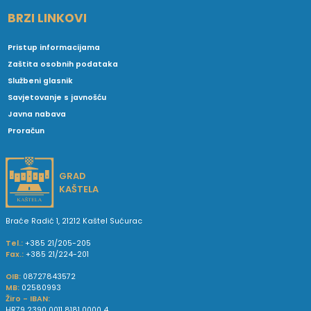
BRZI LINKOVI
Pristup informacijama
Zaštita osobnih podataka
Službeni glasnik
Savjetovanje s javnošću
Javna nabava
Proračun
GRAD
KAŠTELA
Braće Radić 1, 21212 Kaštel Sućurac
Tel.:
+385 21/205-205
Fax.:
+385 21/224-201
OIB:
08727843572
MB:
02580993
Žiro - IBAN:
HR79 2390 0011 8181 0000 4