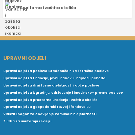
Sanitarna i zaštita okoliša
UPRAVNI ODJELI
Upravni odjel za poslove Gradonačelnika i stručne poslove
Upravni odjel za financije, javnu nabavu i naplatu prihoda
Upravni odjel za društvene djelatnosti i opće poslove
Upravni odjel za izgradnju, održavanje i imovinsko- pravne poslove
Upravni odjel za prostorno uređenje i zaštitu okoliša
Upravni odjel za gospodarski razvoj i fondove EU
Vlastiti pogon za obavljanje komunalnih djelatnosti
Služba za unutarnju reviziju