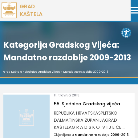
Preskoči
GRAD
na
KAŠTELA
sadržaj
Open 
Kategorija Gradskog Vijeća:
Mandatno razdoblje 2009-2013
Grad Kaštela
>
Sjednice Gradskog vijeća
>
Mandatno razdoblje 2009-2013
11. travnja 2013.
55. Sjednica Gradskog vijeća
REPUBLIKA HRVATSKASPLITSKO-
DALMATINSKA ŽUPANIJAGRAD
KAŠTELAG R A D S K O V I J E ĆE ...
Objavljeno u
Mandatno razdoblje 2009-2013
,