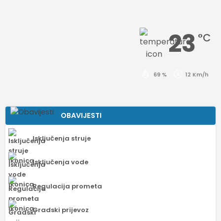
objava
23
°C
69 %
12 Km/h
OBAVIJESTI
Isključenja struje
Isključenja vode
Regulacija prometa
Gradski prijevoz