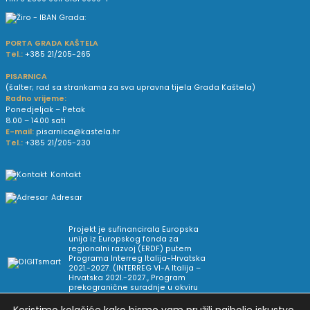
PORTA GRADA KAŠTELA
Tel.:
+385 21/205-265
PISARNICA
(šalter; rad sa strankama za sva upravna tijela Grada Kaštela)
Radno vrijeme:
Ponedjeljak – Petak
8.00 – 14.00 sati
E-mail:
pisarnica@kastela.hr
Tel.:
+385 21/205-230
Kontakt
Adresar
Projekt je sufinancirala Europska
unija iz Europskog fonda za
regionalni razvoj (ERDF) putem
Programa Interreg Italija-Hrvatska
2021.-2027. (INTERREG VI-A Italija –
Hrvatska 2021.-2027., Program
prekogranične suradnje u okviru
Europske teritorijalne suradnje).