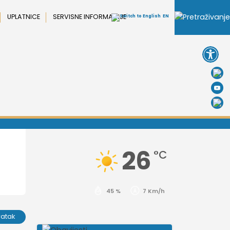
UPLATNICE
SERVISNE INFORMACIJE
EN
Open 
26
°C
45 %
7 Km/h
ratak