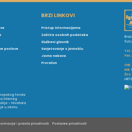
BRZI LINKOVI
ove
Pristup informacijama
a
Zaštita osobnih podataka
Brać
Suć
Službeni glasnik
vne poslove
Savjetovanje s javnošću
Tel.:
Fax.
Javna nabava
Proračun
OIB:
MB:
Žiro
HR79
Europskog fonda
a Interreg
talija – Hrvatska
e u okviru
ormacije i pravila privatnosti
Postavke privatnosti