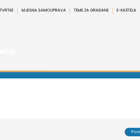
 TVRTKE
MJESNA SAMOUPRAVA
TEME ZA GRAĐANE
E-KAŠTELA
jeća
9-2013
> 49. Sjednica Gradskog vijeća
Pov