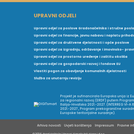
UPRAVNI ODJELI
Upravni odjel za poslove Gradonačelnika i stručne posl
Upravni odjel za financije, javnu nabavu i naplatu prihod
Upravni odjel za društvene djelatnosti i opće poslove
Upravni odjel za izgradnju, održavanje i imovinsko- pra
Upravni odjel za prostorno uređenje i zaštitu okoliša
Upravni odjel za gospodarski razvoj i fondove EU
Vlastiti pogon za obavljanje komunalnih djelatnosti
Služba za unutarnju reviziju
Projekt je sufinancirala Europska unija iz 
za regionalni razvoj (ERDF) putem Program
Italija-Hrvatska 2021.-2027. (INTERREG VI-A I
2021.-2027., Program prekogranične suradnj
Europske teritorijalne suradnje).
Arhiva novosti
Uvjeti korištenja
Impressum
Pravne inf
© 2026. Grad Kaštela
|
Razvoj:
Simple Solutions j.d.o.o.