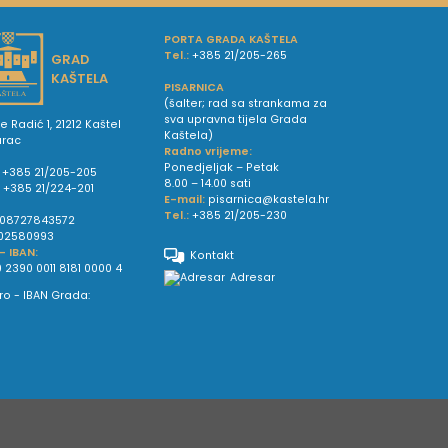
PORTA GRADA KAŠTELA
Tel.:
+385 21/205-265
GRAD
KAŠTELA
PISARNICA
(šalter; rad sa strankama za
sva upravna tijela Grada
e Radić 1, 21212 Kaštel
Kaštela)
urac
Radno vrijeme:
Ponedjeljak – Petak
+385 21/205-205
8.00 – 14.00 sati
:
+385 21/224-201
E-mail:
pisarnica@kastela.hr
Tel.:
+385 21/205-230
08727843572
02580993
 - IBAN:
Kontakt
 2390 0011 8181 0000 4
Adresar