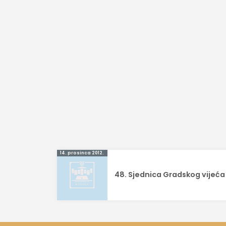
Navigacija
14. prosinca 2012.
objava
48. Sjednica Gradskog vijeća