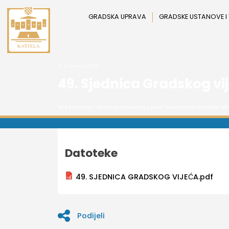
Preskoči
na
GRADSKA UPRAVA
GRADSKE USTANOVE I
sadržaj
21. prosinca 2012.
49. Sjednica Gradskog vi
Grad Kaštela
>
Sjednice Gradskog vijeća
>
Mandatno razdoblje 200
Datoteke
49. SJEDNICA GRADSKOG VIJEĆA.pdf
Podijeli