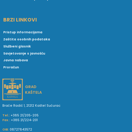
BRZI LINKOVI
Pristup informacijama
Zaštita osobnih podataka
Službeni glasnik
Savjetovanje s javnošću
Javna nabava
Proračun
GRAD
KAŠTELA
Braće Radić 1, 21212 Kaštel Sućurac
Tel.:
+385 21/205-205
Fax.:
+385 21/224-201
OIB:
08727843572