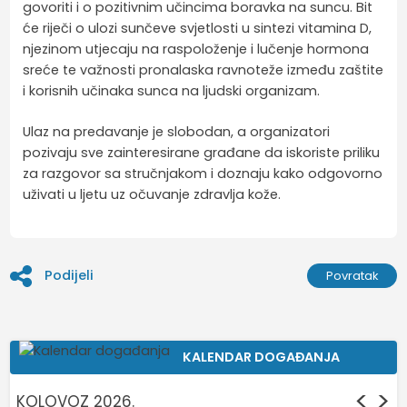
govoriti i o pozitivnim učincima boravka na suncu. Bit
će riječi o ulozi sunčeve svjetlosti u sintezi vitamina D,
njezinom utjecaju na raspoloženje i lučenje hormona
sreće te važnosti pronalaska ravnoteže između zaštite
i korisnih učinaka sunca na ljudski organizam.
Ulaz na predavanje je slobodan, a organizatori
pozivaju sve zainteresirane građane da iskoriste priliku
za razgovor sa stručnjakom i doznaju kako odgovorno
uživati u ljetu uz očuvanje zdravlja kože.
Podijeli
Povratak
KALENDAR DOGAĐANJA
<
>
KOLOVOZ 2026.