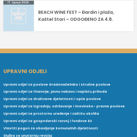
17. lipnja 2026.
BEACH WINE FEST – Đardin i plaža,
Kaštel Stari – ODGOĐENO ZA 4.8.
UPRAVNI ODJELI
Upravni odjel za poslove Gradonačelnika i stručne poslove
Upravni odjel za financije, javnu nabavu i naplatu prihoda
Upravni odjel za društvene djelatnosti i opće poslove
Upravni odjel za izgradnju, održavanje i imovinsko- pravne poslove
Upravni odjel za prostorno uređenje i zaštitu okoliša
Upravni odjel za gospodarski razvoj i fondove EU
Vlastiti pogon za obavljanje komunalnih djelatnosti
Služba za unutarnju reviziju