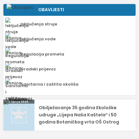
OBAVIJESTI
Isključenja struje
Isključenja vode
Regulacija prometa
Gradski prijevoz
Sanitarna i zaštita okoliša
Navigacija
1. lipnja 2026.
Obilježavanje 35 godina Ekološke
objava
udruge „Lijepa Naša Kaštela“ i 50
godina Botaničkog vrta OŠ Ostrog