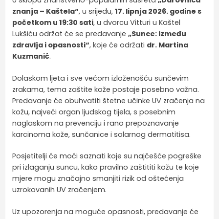
U sklopu znanstveno-popularnih susreta
„Darovnica
znanja – Kaštela“
, u srijedu,
17. lipnja 2026. godine s
početkom u 19:30 sati
, u dvorcu Vitturi u Kaštel
Lukšiću održat će se predavanje
„Sunce: između
zdravlja i opasnosti“
, koje će održati
dr. Martina
Kuzmanić
.
Dolaskom ljeta i sve većom izloženošću sunčevim
zrakama, tema zaštite kože postaje posebno važna.
Predavanje će obuhvatiti štetne učinke UV zračenja na
kožu, najveći organ ljudskog tijela, s posebnim
naglaskom na prevenciju i rano prepoznavanje
karcinoma kože, sunčanice i solarnog dermatitisa.
Posjetitelji će moći saznati koje su najčešće pogreške
pri izlaganju suncu, kako pravilno zaštititi kožu te koje
mjere mogu značajno smanjiti rizik od oštećenja
uzrokovanih UV zračenjem.
Uz upozorenja na moguće opasnosti, predavanje će