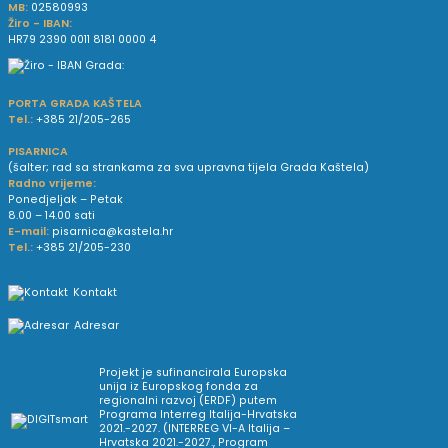
MB:
02580993
Žiro - IBAN:
HR79 2390 0011 8181 0000 4
PORTA GRADA KAŠTELA
Tel.:
+385 21/205-265
PISARNICA
(šalter; rad sa strankama za sva upravna tijela Grada Kaštela)
Radno vrijeme:
Ponedjeljak – Petak
8.00 – 14.00 sati
E-mail:
pisarnica@kastela.hr
Tel.:
+385 21/205-230
Kontakt
Adresar
Projekt je sufinancirala Europska
unija iz Europskog fonda za
regionalni razvoj (ERDF) putem
Programa Interreg Italija-Hrvatska
2021.-2027. (INTERREG VI-A Italija –
Hrvatska 2021.-2027., Program