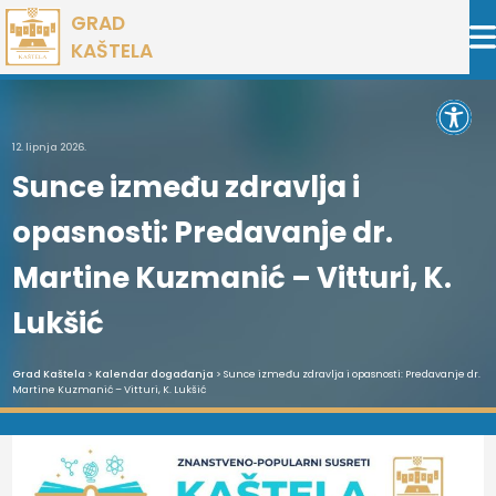
Preskoči
GRAD
na
KAŠTELA
sadržaj
Open 
12. lipnja 2026.
Sunce između zdravlja i
opasnosti: Predavanje dr.
Martine Kuzmanić – Vitturi, K.
Lukšić
Grad Kaštela
>
Kalendar događanja
> Sunce između zdravlja i opasnosti: Predavanje dr.
Martine Kuzmanić – Vitturi, K. Lukšić