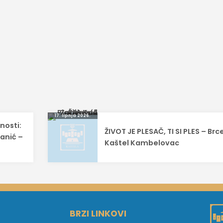
17. lipnja 2026.
nosti:
ŽIVOT JE PLESAČ, TI SI PLES – Brc
anić –
Kaštel Kambelovac
BRZI LINKOVI