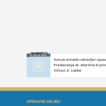
Navigacija
12. lipnja 2026.
Sunce između zdravlja i opas
objava
Predavanje dr. Martine Kuzm
Vitturi, K. Lukšić
UPRAVNI ODJELI