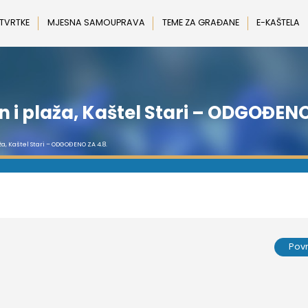
 TVRTKE
MJESNA SAMOUPRAVA
TEME ZA GRAĐANE
E-KAŠTELA
 i plaža, Kaštel Stari – ODGOĐENO
a, Kaštel Stari – ODGOĐENO ZA 4.8.
Pov