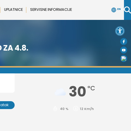
UPLATNICE
SERVISNE INFORMACIJE
EN
Open 
 ZA 4.8.
30
°C
ratak
40 %
12 Km/h