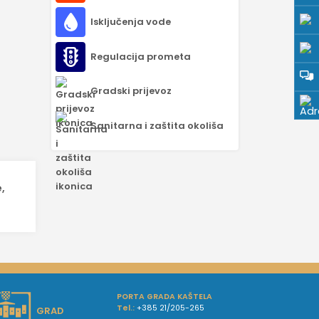
Isključenja vode
Regulacija prometa
Gradski prijevoz
Sanitarna i zaštita okoliša
e,
PORTA GRADA KAŠTELA
Tel.:
+385 21/205-265
GRAD