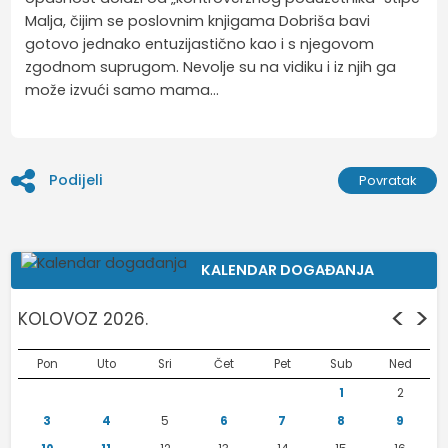
Malja, čijim se poslovnim knjigama Dobriša bavi
gotovo jednako entuzijastično kao i s njegovom
zgodnom suprugom. Nevolje su na vidiku i iz njih ga
može izvući samo mama…
Podijeli
Povratak
KALENDAR DOGAĐANJA
<
>
KOLOVOZ 2026.
Pon
Uto
Sri
Čet
Pet
Sub
Ned
1
2
3
4
5
6
7
8
9