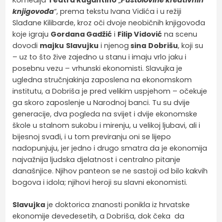
Komedija
Teatra Rugantino
„
Pustolovine kreativnih
knjigovođa
“, prema tekstu Ivana Vidića i u režiji
Slađane Kilibarde, kroz oči dvoje neobičnih knjigovođa
koje igraju
Gordana Gadžić
i
Filip Vidović
na scenu
dovodi
majku
Slavujku
i njenog
sina
Dobrišu
, koji su
– uz to što žive zajedno u stanu i imaju vrlo jaku i
posebnu vezu – vrhunski ekonomisti. Slavujka je
ugledna stručnjakinja zaposlena na ekonomskom
institutu, a Dobriša je pred velikim uspjehom – očekuje
ga skoro zaposlenje u Narodnoj banci. Tu su dvije
generacije, dva pogleda na svijet i dvije ekonomske
škole u stalnom sukobu i mirenju, u velikoj ljubavi, ali i
bijesnoj svađi, i u tom previranju oni se lijepo
nadopunjuju, jer jedno i drugo smatra da je ekonomija
najvažnija ljudska djelatnost i centralno pitanje
današnjice. Njihov panteon se ne sastoji od bilo kakvih
bogova i idola; njihovi heroji su slavni ekonomisti.
Slavujka
je doktorica znanosti ponikla iz hrvatske
ekonomije devedesetih, a Dobriša, dok čeka da