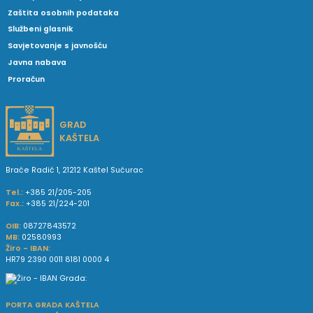
Zaštita osobnih podataka
Službeni glasnik
Savjetovanje s javnošću
Javna nabava
Proračun
GRAD
KAŠTELA
Braće Radić 1, 21212 Kaštel Sućurac
Tel.:
+385 21/205-205
Fax.:
+385 21/224-201
OIB:
08727843572
MB:
02580993
Žiro - IBAN:
HR79 2390 0011 8181 0000 4
PORTA GRADA KAŠTELA