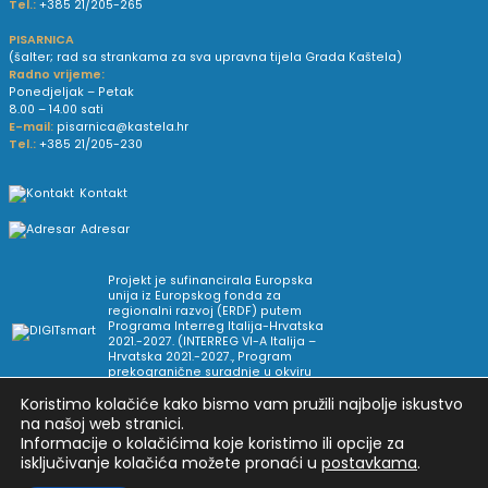
Tel.:
+385 21/205-265
PISARNICA
(šalter; rad sa strankama za sva upravna tijela Grada Kaštela)
Radno vrijeme:
Ponedjeljak – Petak
8.00 – 14.00 sati
E-mail:
pisarnica@kastela.hr
Tel.:
+385 21/205-230
Kontakt
Adresar
Projekt je sufinancirala Europska
unija iz Europskog fonda za
regionalni razvoj (ERDF) putem
Programa Interreg Italija-Hrvatska
2021.-2027. (INTERREG VI-A Italija –
Hrvatska 2021.-2027., Program
prekogranične suradnje u okviru
Europske teritorijalne suradnje).
Koristimo kolačiće kako bismo vam pružili najbolje iskustvo
na našoj web stranici.
Informacije o kolačićima koje koristimo ili opcije za
Arhiva novosti
Uvjeti korištenja
Impressum
isključivanje kolačića možete pronaći u
postavkama
.