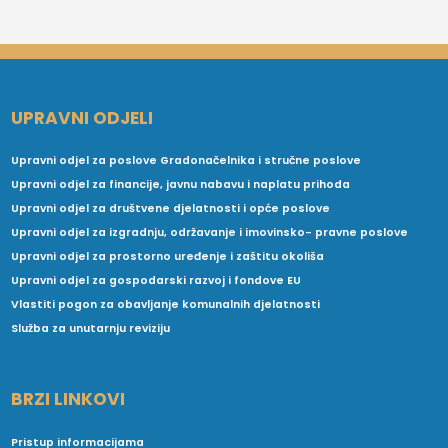
UPRAVNI ODJELI
Upravni odjel za poslove Gradonačelnika i stručne poslove
Upravni odjel za financije, javnu nabavu i naplatu prihoda
Upravni odjel za društvene djelatnosti i opće poslove
Upravni odjel za izgradnju, održavanje i imovinsko- pravne poslove
Upravni odjel za prostorno uređenje i zaštitu okoliša
Upravni odjel za gospodarski razvoj i fondove EU
Vlastiti pogon za obavljanje komunalnih djelatnosti
Služba za unutarnju reviziju
BRZI LINKOVI
Pristup informacijama