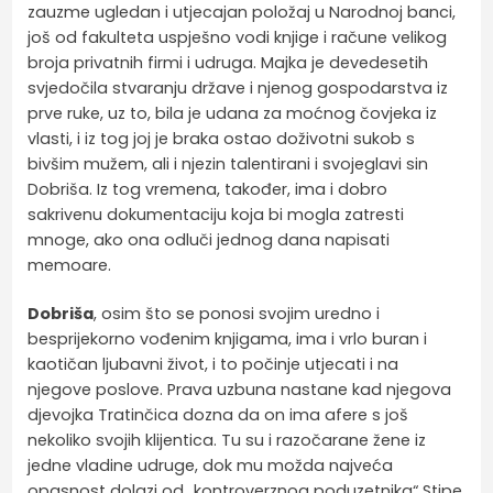
zauzme ugledan i utjecajan položaj u Narodnoj banci,
još od fakulteta uspješno vodi knjige i račune velikog
broja privatnih firmi i udruga. Majka je devedesetih
svjedočila stvaranju države i njenog gospodarstva iz
prve ruke, uz to, bila je udana za moćnog čovjeka iz
vlasti, i iz tog joj je braka ostao doživotni sukob s
bivšim mužem, ali i njezin talentirani i svojeglavi sin
Dobriša. Iz tog vremena, također, ima i dobro
sakrivenu dokumentaciju koja bi mogla zatresti
mnoge, ako ona odluči jednog dana napisati
memoare.
Dobriša
, osim što se ponosi svojim uredno i
besprijekorno vođenim knjigama, ima i vrlo buran i
kaotičan ljubavni život, i to počinje utjecati i na
njegove poslove. Prava uzbuna nastane kad njegova
djevojka Tratinčica dozna da on ima afere s još
nekoliko svojih klijentica. Tu su i razočarane žene iz
jedne vladine udruge, dok mu možda najveća
opasnost dolazi od „kontroverznog poduzetnika“ Stipe