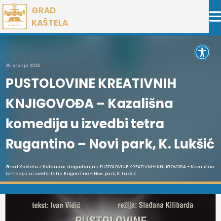
Preskoči
GRAD
na
KAŠTELA
sadržaj
Open 
25. srpnja 2025.
PUSTOLOVINE KREATIVNIH
KNJIGOVOĐA – Kazališna
komedija u izvedbi tetra
Rugantino – Novi park, K. Lukšić
Grad Kaštela
>
Kalendar događanja
> PUSTOLOVINE KREATIVNIH KNJIGOVOĐA – Kazališna
komedija u izvedbi tetra Rugantino – Novi park, K. Lukšić