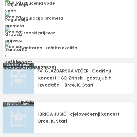
Isključenja vode
Regulacija prometa
Gradski prijevoz
Sanitarna i zaštita okoliša
Navigacija
23. srpnja 2025.
IV. GLAZBARSKA VEČER- Godišnji
objava
koncert HGD Zrinski i gostujućih
izvođača – Brce, K. Stari
25. srpnja 2025.
IBRICA JUSIĆ- cjelovečernji koncert-
Brce, K. Stari