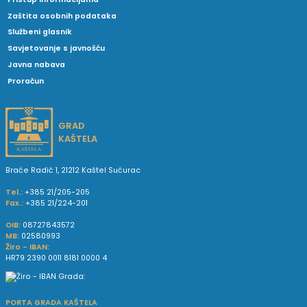
Zaštita osobnih podataka
Službeni glasnik
Savjetovanje s javnošću
Javna nabava
Proračun
GRAD
KAŠTELA
Braće Radić 1, 21212 Kaštel Sućurac
Tel.:
+385 21/205-205
Fax.:
+385 21/224-201
OIB:
08727843572
MB:
02580993
Žiro - IBAN:
HR79 2390 0011 8181 0000 4
PORTA GRADA KAŠTELA