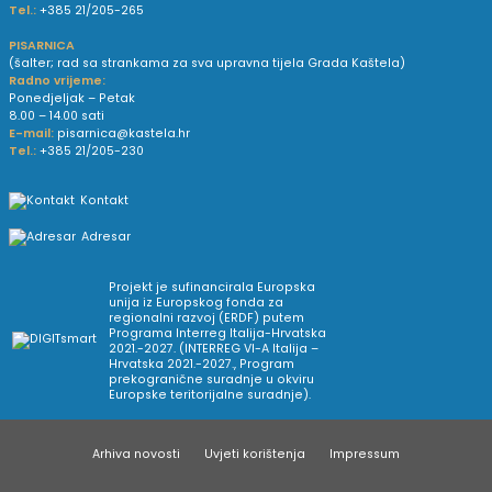
Tel.:
+385 21/205-265
PISARNICA
(šalter; rad sa strankama za sva upravna tijela Grada Kaštela)
Radno vrijeme:
Ponedjeljak – Petak
8.00 – 14.00 sati
E-mail:
pisarnica@kastela.hr
Tel.:
+385 21/205-230
Kontakt
Adresar
Projekt je sufinancirala Europska
unija iz Europskog fonda za
regionalni razvoj (ERDF) putem
Programa Interreg Italija-Hrvatska
2021.-2027. (INTERREG VI-A Italija –
Hrvatska 2021.-2027., Program
prekogranične suradnje u okviru
Europske teritorijalne suradnje).
Arhiva novosti
Uvjeti korištenja
Impressum