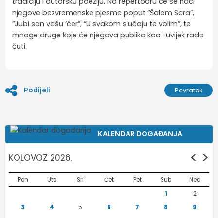
tradiciju i autorsku poeziju. Na repertoaru će se naći
njegove bezvremenske pjesme poput “Šalom Sara”,
“Jubi san vašu ‘ćer”, “U svakom slučaju te volim”, te
mnoge druge koje će njegova publika kao i uvijek rado
čuti.
Podijeli
Povratak
KALENDAR DOGAĐANJA
<
>
KOLOVOZ 2026.
Pon
Uto
Sri
Čet
Pet
Sub
Ned
1
2
3
4
5
6
7
8
9