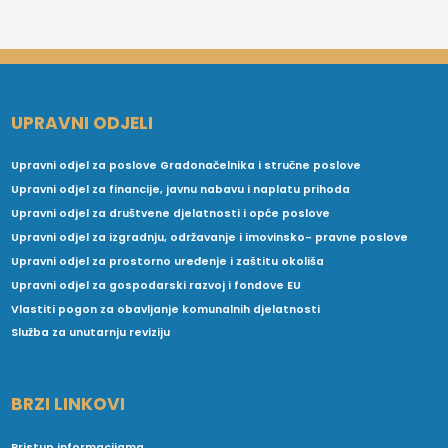
UPRAVNI ODJELI
Upravni odjel za poslove Gradonačelnika i stručne poslove
Upravni odjel za financije, javnu nabavu i naplatu prihoda
Upravni odjel za društvene djelatnosti i opće poslove
Upravni odjel za izgradnju, održavanje i imovinsko- pravne poslove
Upravni odjel za prostorno uređenje i zaštitu okoliša
Upravni odjel za gospodarski razvoj i fondove EU
Vlastiti pogon za obavljanje komunalnih djelatnosti
Služba za unutarnju reviziju
BRZI LINKOVI
Pristup informacijama