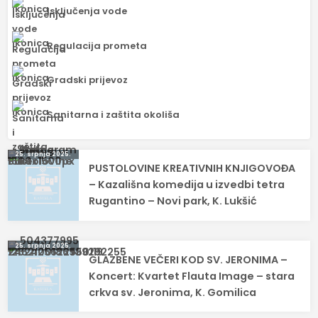
Isključenja vode
Regulacija prometa
Gradski prijevoz
Sanitarna i zaštita okoliša
Navigacija
25. srpnja 2025.
PUSTOLOVINE KREATIVNIH KNJIGOVOĐA
objava
– Kazališna komedija u izvedbi tetra
Rugantino – Novi park, K. Lukšić
25. srpnja 2025.
GLAZBENE VEČERI KOD SV. JERONIMA –
Koncert: Kvartet Flauta Image – stara
crkva sv. Jeronima, K. Gomilica