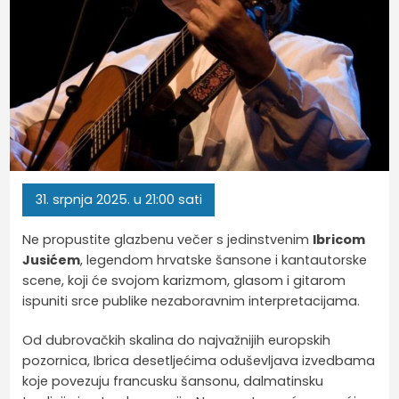
31.
srpnja
2025.
u 21:00 sati
Ne propustite glazbenu večer s jedinstvenim
Ibricom
Jusićem
, legendom hrvatske šansone i kantautorske
scene, koji će svojom karizmom, glasom i gitarom
ispuniti srce publike nezaboravnim interpretacijama.
Od dubrovačkih skalina do najvažnijih europskih
pozornica, Ibrica desetljećima oduševljava izvedbama
koje povezuju francusku šansonu, dalmatinsku