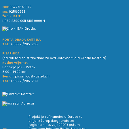
OIB:
08727843572
MB:
02580993
Žiro - IBAN:
HR79 2390 0011 8181 0000 4
PORTA GRADA KAŠTELA
Tel.:
+385 21/205-265
PISARNICA
(šalter; rad sa strankama za sva upravna tijela Grada Kaštela)
Radno vrijeme:
Ponedjeljak – Petak
8.00 – 14.00 sati
E-mail:
pisarnica@kastela.hr
Tel.:
+385 21/205-230
Kontakt
Adresar
Projekt je sufinancirala Europska
unija iz Europskog fonda za
regionalni razvoj (ERDF) putem
Programa Interreg Italija-Hrvatska