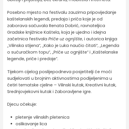
Posebno mjesto na festivalu zauzima pripovijedanje
kaštelanskih legendi, predaja i priča koje je od
zaborava sačuvala Renata Dobrić, ravnateljica
Gradske knjižnice Kaštela, koja je ujedno i idejna
začetnica festivala
Priče uz ognjište
, i autorica knjiga
„Vilinska stijena“, „Kako je Luka naučio čitati“, „Legenda
o sućuračkom topu“, „Priče uz ognjište“ i „Kaštelanske
legende, priče i predaje“.
Tijekom cijelog poslijepodneva posjetitelji će moći
sudjelovati u brojnim aktivnostima podijeljenima u
četiri tematske cjeline – Vilinski kutak, Kreativni kutak,
Srednjovjekovni kutak i Zaboravljene igre.
Djecu očekuje:
pletenje vilinskih pletenica
oslikavanje lica