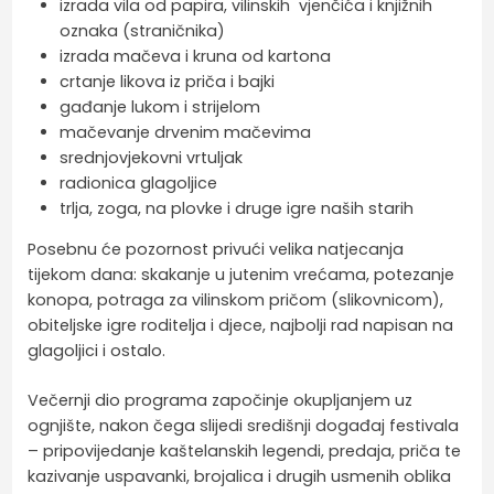
izrada vila od papira, vilinskih vjenčića i knjižnih
oznaka (straničnika)
izrada mačeva i kruna od kartona
crtanje likova iz priča i bajki
gađanje lukom i strijelom
mačevanje drvenim mačevima
srednjovjekovni vrtuljak
radionica glagoljice
trlja, zoga, na plovke i druge igre naših starih
Posebnu će pozornost privući velika natjecanja
tijekom dana: skakanje u jutenim vrećama, potezanje
konopa, potraga za vilinskom pričom (slikovnicom),
obiteljske igre roditelja i djece, najbolji rad napisan na
glagoljici i ostalo.
Večernji dio programa započinje okupljanjem uz
ognjište, nakon čega slijedi središnji događaj festivala
– pripovijedanje kaštelanskih legendi, predaja, priča te
kazivanje uspavanki, brojalica i drugih usmenih oblika