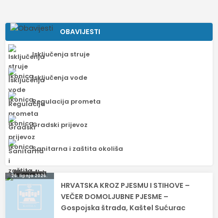
OBAVIJESTI
Isključenja struje
Isključenja vode
Regulacija prometa
Gradski prijevoz
Sanitarna i zaštita okoliša
Navigacija
26. lipnja 2026.
HRVATSKA KROZ PJESMU I STIHOVE –
objava
VEČER DOMOLJUBNE PJESME –
Gospojska štrada, Kaštel Sućurac