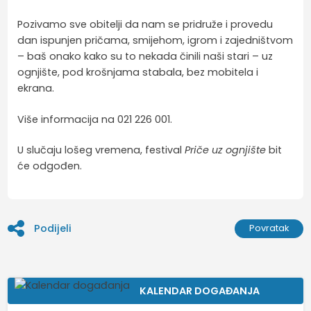
Pozivamo sve obitelji da nam se pridruže i provedu
dan ispunjen pričama, smijehom, igrom i zajedništvom
– baš onako kako su to nekada činili naši stari – uz
ognjište, pod krošnjama stabala, bez mobitela i
ekrana.
Više informacija na 021 226 001.
U slučaju lošeg vremena, festival
Priče uz ognjište
bit
će odgođen.
Podijeli
Povratak
KALENDAR DOGAĐANJA