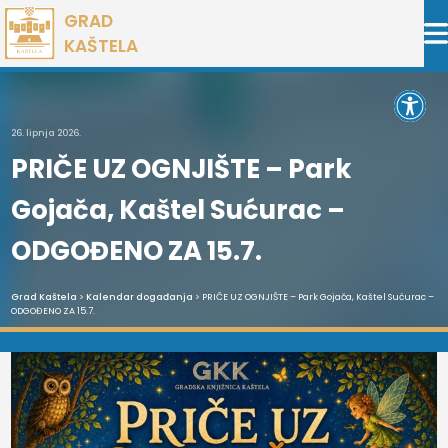
Preskoči
GRAD
na
KAŠTELA
sadržaj
Open 
26. lipnja 2026.
PRIČE UZ OGNJIŠTE – Park
Gojača, Kaštel Sućurac –
ODGOĐENO ZA 15.7.
Grad Kaštela
>
Kalendar događanja
> PRIČE UZ OGNJIŠTE – Park Gojača, Kaštel Sućurac –
ODGOĐENO ZA 15.7.