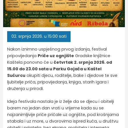
02.
srpnja
2026.
u 15:00 sati
Nakon iznimno uspješnog prvog izdanja, festival
pripovijedanja
Priče uz ognjište
Gradske knjižnice
Kaštela ponovno će u
četvrtak 2. srpnja 2026. od
15.00 do 23.00 sata u Parku Gojača u Kaštel
Sućurcu
okupiti djecu, roditelje, bake i djedove te sve
ljubitelje priča, pripovijedanja, knjiga, starih igara i
druženja u prirodi.
Ideja festivala nastala je iz želje da se djecu i obitelji
barem na jedan dan vrati u vrijeme kada su se
najzanimljivije priče pričale uz ognjište, pod krošnjama
stabala i uz more, u dvorovima ispred kuća, u društvu
obitelji i prijatelja, bez ekrana, mobitela i interneta.