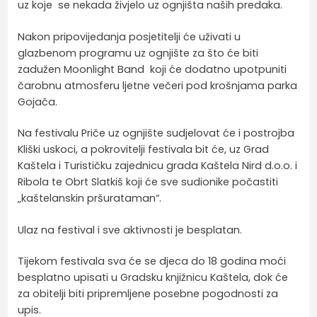
uz koje se nekada živjelo uz ognjišta naših predaka.
Nakon pripovijedanja posjetitelji će uživati u
glazbenom programu uz ognjište za što će biti
zadužen Moonlight Band koji će dodatno upotpuniti
čarobnu atmosferu ljetne večeri pod krošnjama parka
Gojača.
Na festivalu Priče uz ognjište sudjelovat će i postrojba
Kliški uskoci, a pokrovitelji festivala bit će, uz Grad
Kaštela i Turističku zajednicu grada Kaštela Nird d.o.o. i
Ribola te Obrt Slatkiš koji će sve sudionike počastiti
„kaštelanskin pršurataman“.
Ulaz na festival i sve aktivnosti je besplatan.
Tijekom festivala sva će se djeca do 18 godina moći
besplatno upisati u Gradsku knjižnicu Kaštela, dok će
za obitelji biti pripremljene posebne pogodnosti za
upis.