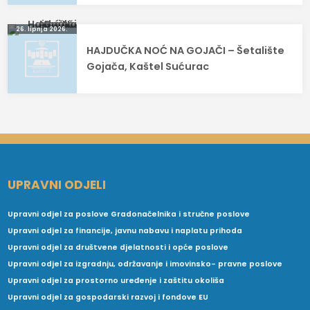
26. lipnja 2026.
HAJDUČKA NOĆ NA GOJAČI – Šetalište
Gojača, Kaštel Sućurac
UPRAVNI ODJELI
Upravni odjel za poslove Gradonačelnika i stručne poslove
Upravni odjel za financije, javnu nabavu i naplatu prihoda
Upravni odjel za društvene djelatnosti i opće poslove
Upravni odjel za izgradnju, održavanje i imovinsko- pravne poslove
Upravni odjel za prostorno uređenje i zaštitu okoliša
Upravni odjel za gospodarski razvoj i fondove EU