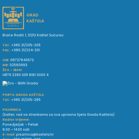
GRAD
KAŠTELA
Braće Radić 1, 21212 Kaštel Sućurac
Tel.:
+385 21/205-205
Fax.:
+385 21/224-201
OIB:
08727843572
MB:
02580993
Žiro - IBAN:
HR79 2390 0011 8181 0000 4
PORTA GRADA KAŠTELA
Tel.:
+385 21/205-265
PISARNICA
(šalter; rad sa strankama za sva upravna tijela Grada Kaštela)
Radno vrijeme:
Ponedjeljak – Petak
8.00 – 14.00 sati
E-mail:
pisarnica@kastela.hr