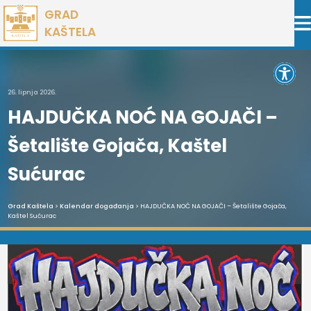
Preskoči
GRAD
na
KAŠTELA
sadržaj
Open 
26. lipnja 2026.
HAJDUČKA NOĆ NA GOJAČI –
Šetalište Gojača, Kaštel
Sućurac
Grad Kaštela
>
Kalendar događanja
> HAJDUČKA NOĆ NA GOJAČI – Šetalište Gojača,
Kaštel Sućurac