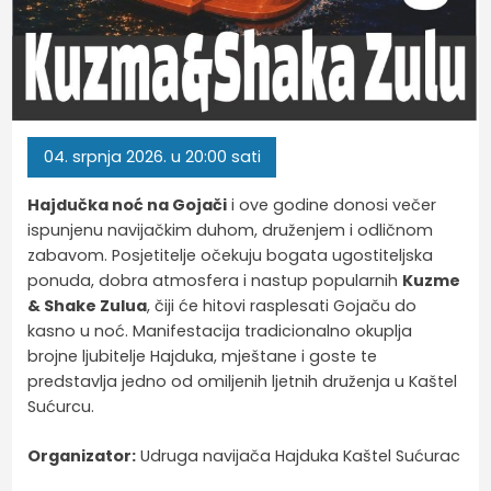
04.
srpnja
2026.
u 20:00 sati
Hajdučka noć na Gojači
i ove godine donosi večer
ispunjenu navijačkim duhom, druženjem i odličnom
zabavom. Posjetitelje očekuju bogata ugostiteljska
ponuda, dobra atmosfera i nastup popularnih
Kuzme
& Shake Zulua
, čiji će hitovi rasplesati Gojaču do
kasno u noć. Manifestacija tradicionalno okuplja
brojne ljubitelje Hajduka, mještane i goste te
predstavlja jedno od omiljenih ljetnih druženja u Kaštel
Sućurcu.
Organizator:
Udruga navijača Hajduka Kaštel Sućurac