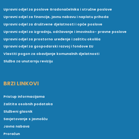
Upravni odjel za poslove Gradonačelnika i stručne poslove
Upravni odjel za financije, javnu nabavu i naplatu prihoda
Upravni odjel za društvene djelatnosti i opće poslove
Upravni odjel za izgradnju, održavanje i imovinsko- pravne poslove
Upravni odjel za prostorno uređenje i zaštitu okoliša
Upravni odjel za gospodarski razvoj i fondove EU
Vlastiti pogon za obavljanje komunalnih djelatnosti
Služba za unutarnju reviziju
BRZI LINKOVI
Pristup informacijama
Zaštita osobnih podataka
Službeni glasnik
Savjetovanje s javnošću
Javna nabava
Proračun