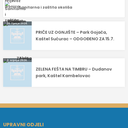
Sanitarna i zaštita okoliša
Navigacija
26. lipnja 2026.
PRIČE UZ OGNJIŠTE – Park Gojača,
objava
Kaštel Sućurac – ODGOĐENO ZA 15.7.
2. srpnja 2026.
ZELENA FEŠTA NA TIMBRU – Dudanov
park, Kaštel Kambelovac
UPRAVNI ODJELI