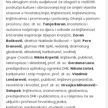
Na okruglom stolu sudjelovat će izlagači iz različitih
područja kulture i obrazovanja koji će iznijeti vlastite
stavove o hrvatskoj knjizi, književnosti, književnicima,
knjižnicama, i promicanju i poticanju čitanja u javnom
prostoru: doc. dr. sc.
Tanja Baran
, kroatistica i
autorica natječaja za djecu i odrasle za književnost
kršćanske inspiracije
Stjepan Kranjčić,
Zoran
Bošković
, direktor Naklade Bošković – Split,
Pere
Eranović
, glumac HNK Split, redatelj, dramaturg
glazbenik, skladatelj, karikaturist, voditelj
grupe
Croatica,
Nikša Krpetić
, književnik, publicist,
tekstopisac i skladatelj, prof. dr. sc.
Gordana Laco
,
predsjednica splitskog ogranka DHK,
Nikola Listeš
,
karikaturist i strip majstor, prof. dr. sc.
Vladimir
Lončarević
, esejist, publicist, književni povjesničar,
teoretičar i kroatist, prof. dr. sc.
Hrvojka Mihanović-
Salopek
, književnica, znanstvenica, glazbenica,
predsjednica DHK i publicistica, a u raspravu će se
uključiti i profesori hrvatskog jezika,
knjižničari, srednjoškolci, studenti i ostali.