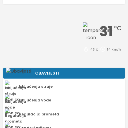
31
°C
43 %
14 Km/h
OBAVIJESTI
Isključenja struje
Isključenja vode
Regulacija prometa
Gradski prijevoz