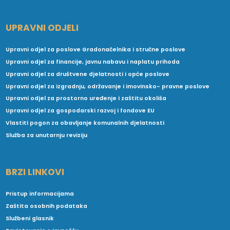
UPRAVNI ODJELI
Upravni odjel za poslove Gradonačelnika i stručne poslove
Upravni odjel za financije, javnu nabavu i naplatu prihoda
Upravni odjel za društvene djelatnosti i opće poslove
Upravni odjel za izgradnju, održavanje i imovinsko- pravne poslove
Upravni odjel za prostorno uređenje i zaštitu okoliša
Upravni odjel za gospodarski razvoj i fondove EU
Vlastiti pogon za obavljanje komunalnih djelatnosti
Služba za unutarnju reviziju
BRZI LINKOVI
Pristup informacijama
Zaštita osobnih podataka
Službeni glasnik