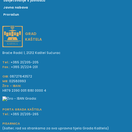
Savjetovanje s javnošću
Javna nabava
Proračun
GRAD
KAŠTELA
Braće Radić 1, 21212 Kaštel Sućurac
Tel.:
+385 21/205-205
Fax.:
+385 21/224-201
OIB:
08727843572
MB:
02580993
Žiro - IBAN:
HR79 2390 0011 8181 0000 4
PORTA GRADA KAŠTELA
Tel.:
+385 21/205-265
PISARNICA
(šalter; rad sa strankama za sva upravna tijela Grada Kaštela)