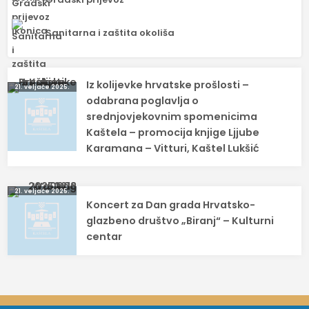
Sanitarna i zaštita okoliša
Navigacija
Iz kolijevke hrvatske prošlosti –
21. veljače 2025.
objava
odabrana poglavlja o
srednjovjekovnim spomenicima
Kaštela – promocija knjige Ljjube
Karamana – Vitturi, Kaštel Lukšić
21. veljače 2025.
Koncert za Dan grada Hrvatsko-
glazbeno društvo „Biranj“ – Kulturni
centar