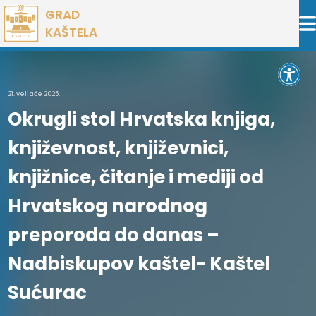
Preskoči
GRAD
na
KAŠTELA
sadržaj
Open 
21. veljače 2025.
Okrugli stol Hrvatska knjiga,
književnost, književnici,
knjižnice, čitanje i mediji od
Hrvatskog narodnog
preporoda do danas –
Nadbiskupov kaštel- Kaštel
Sućurac