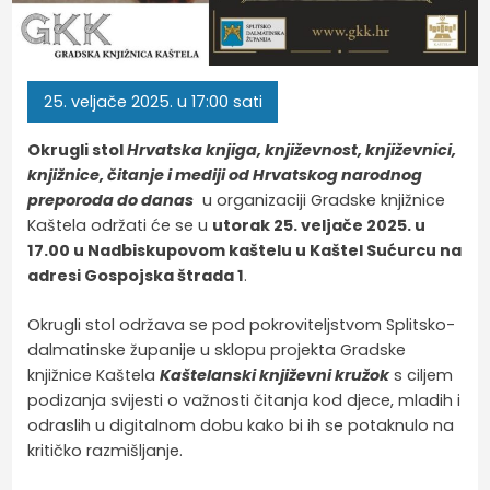
25.
veljače
2025.
u 17:00 sati
Okrugli stol
Hrvatska knjiga, književnost, književnici,
knjižnice, čitanje i mediji od Hrvatskog narodnog
preporoda do danas
u organizaciji Gradske knjižnice
Kaštela održati će se u
utorak 25. veljače 2025. u
17.00 u Nadbiskupovom kaštelu u Kaštel Sućurcu na
adresi Gospojska štrada 1
.
Okrugli stol održava se pod pokroviteljstvom Splitsko-
dalmatinske županije u sklopu projekta Gradske
knjižnice Kaštela
Kaštelanski književni kružok
s ciljem
podizanja svijesti o važnosti čitanja kod djece, mladih i
odraslih u digitalnom dobu kako bi ih se potaknulo na
kritičko razmišljanje.