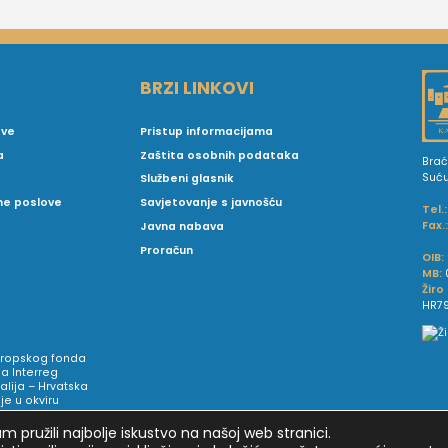
BRZI LINKOVI
ove
Pristup informacijama
a
Zaštita osobnih podataka
Brać
Suć
Službeni glasnik
vne poslove
Savjetovanje s javnošću
Tel.:
Fax.
Javna nabava
Proračun
OIB:
MB:
Žiro
HR79
Europskog fonda
a Interreg
talija – Hrvatska
e u okviru
 pružili najbolje iskustvo na našoj web stranici.