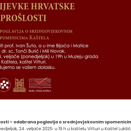
ošlosti – odabrana poglavlja o srednjovjekovnim spomenici
eljak, 24. veljače 2025. u 19 h u kaštelu Vitturi u Kaštel Lukši