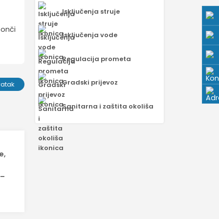
Isključenja struje
Tonči
Isključenja vode
Regulacija prometa
Gradski prijevoz
ratak
Sanitarna i zaštita okoliša
e,
 –