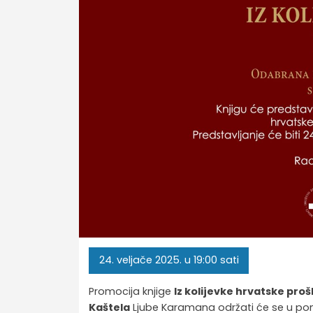
24.
veljače
2025.
u 19:00 sati
Promocija knjige
Iz kolijevke hrvatske pr
Kaštela
Ljube Karamana održati će se u ponedj