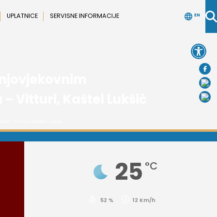
UPLATNICE
SERVISNE INFORMACIJE
EN
Open 
ednjovjekovnim
 Vitturi, Kaštel Lukšić
na – Vitturi, Kaštel Lukšić
25
°C
52 %
12 Km/h