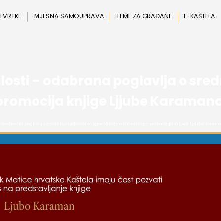
 TVRTKE
MJESNA SAMOUPRAVA
TEME ZA GRAĐANE
E-KAŠTELA
ošlosti – odabrana poglavlja o sr
omocija knjige Ljjube Karamana –
i – odabrana poglavlja o srednjovjekovnim spomenicima Kaštela – promocija knjige Ljjube Karama