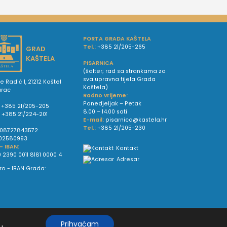
PORTA GRADA KAŠTELA
Tel.:
+385 21/205-265
GRAD
KAŠTELA
PISARNICA
(šalter; rad sa strankama za
sva upravna tijela Grada
e Radić 1, 21212 Kaštel
Kaštela)
urac
Radno vrijeme:
Ponedjeljak – Petak
+385 21/205-205
8.00 – 14.00 sati
:
+385 21/224-201
E-mail:
pisarnica@kastela.hr
Tel.:
+385 21/205-230
08727843572
02580993
 - IBAN:
Kontakt
 2390 0011 8181 0000 4
Adresar
Prihvaćam