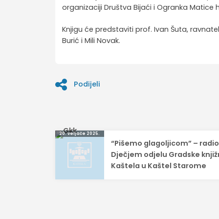
organizaciji Društva Bijaći i Ogranka Matice 
Knjigu će predstaviti prof. Ivan Šuta, ravnate
Burić i Mili Novak.
Podijeli
Navigacija
20. veljače 2025.
“Pišemo glagoljicom” – radio
objava
Dječjem odjelu Gradske knjiž
Kaštela u Kaštel Starome