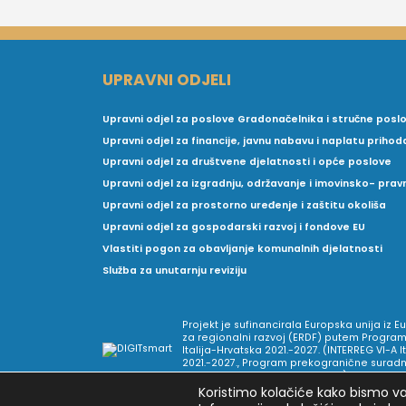
UPRAVNI ODJELI
Upravni odjel za poslove Gradonačelnika i stručne posl
Upravni odjel za financije, javnu nabavu i naplatu prihod
Upravni odjel za društvene djelatnosti i opće poslove
Upravni odjel za izgradnju, održavanje i imovinsko- pra
Upravni odjel za prostorno uređenje i zaštitu okoliša
Upravni odjel za gospodarski razvoj i fondove EU
Vlastiti pogon za obavljanje komunalnih djelatnosti
Služba za unutarnju reviziju
Projekt je sufinancirala Europska unija iz 
za regionalni razvoj (ERDF) putem Program
Italija-Hrvatska 2021.-2027. (INTERREG VI-A I
2021.-2027., Program prekogranične suradnj
Europske teritorijalne suradnje).
Koristimo kolačiće kako bismo vam