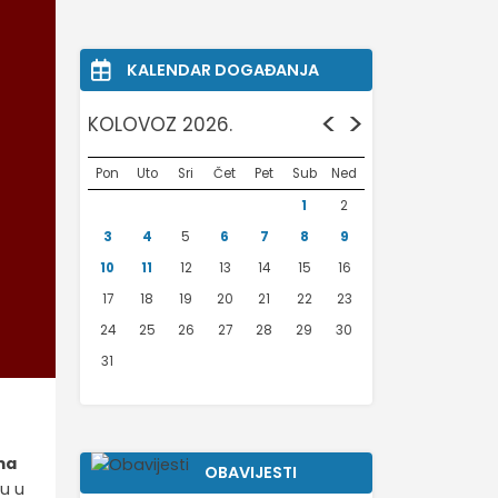
KALENDAR DOGAĐANJA
<
>
KOLOVOZ 2026.
Pon
Uto
Sri
Čet
Pet
Sub
Ned
1
2
3
4
5
6
7
8
9
10
11
12
13
14
15
16
17
18
19
20
21
22
23
24
25
26
27
28
29
30
31
ma
OBAVIJESTI
ću u