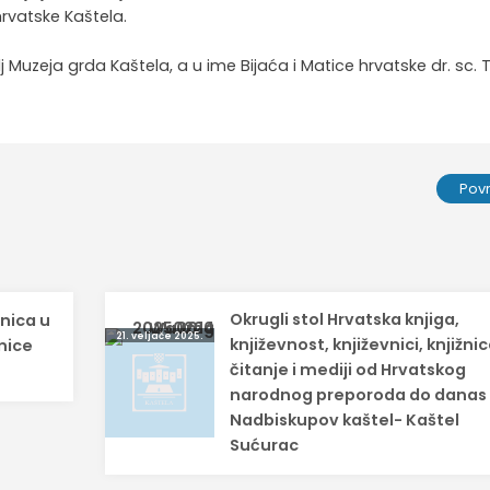
hrvatske Kaštela.
lj Muzeja grda Kaštela, a u ime Bijaća i Matice hrvatske dr. sc. 
Pov
Okrugli stol Hrvatska knjiga,
nica u
21. veljače 2025.
književnost, književnici, knjižnic
nice
čitanje i mediji od Hrvatskog
narodnog preporoda do danas
Nadbiskupov kaštel- Kaštel
Sućurac