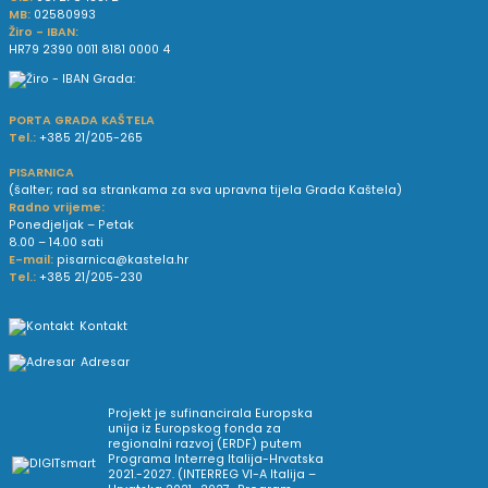
MB:
02580993
Žiro - IBAN:
HR79 2390 0011 8181 0000 4
PORTA GRADA KAŠTELA
Tel.:
+385 21/205-265
PISARNICA
(šalter; rad sa strankama za sva upravna tijela Grada Kaštela)
Radno vrijeme:
Ponedjeljak – Petak
8.00 – 14.00 sati
E-mail:
pisarnica@kastela.hr
Tel.:
+385 21/205-230
Kontakt
Adresar
Projekt je sufinancirala Europska
unija iz Europskog fonda za
regionalni razvoj (ERDF) putem
Programa Interreg Italija-Hrvatska
2021.-2027. (INTERREG VI-A Italija –