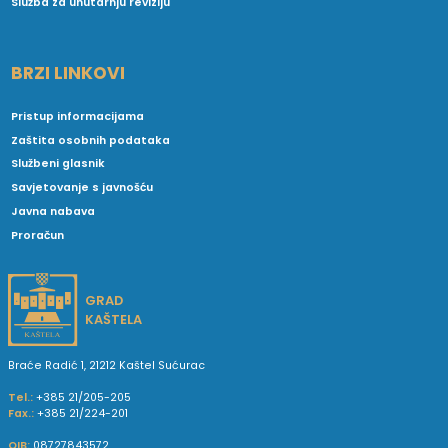
Služba za unutarnju reviziju
BRZI LINKOVI
Pristup informacijama
Zaštita osobnih podataka
Službeni glasnik
Savjetovanje s javnošću
Javna nabava
Proračun
GRAD
KAŠTELA
Braće Radić 1, 21212 Kaštel Sućurac
Tel.:
+385 21/205-205
Fax.:
+385 21/224-201
OIB:
08727843572