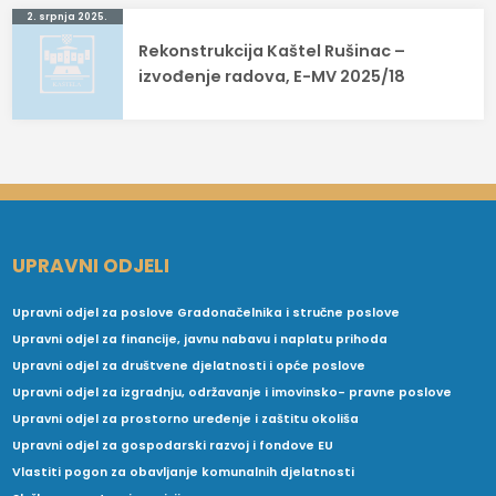
2. srpnja 2025.
Rekonstrukcija Kaštel Rušinac –
izvođenje radova, E-MV 2025/18
UPRAVNI ODJELI
Upravni odjel za poslove Gradonačelnika i stručne poslove
Upravni odjel za financije, javnu nabavu i naplatu prihoda
Upravni odjel za društvene djelatnosti i opće poslove
Upravni odjel za izgradnju, održavanje i imovinsko- pravne poslove
Upravni odjel za prostorno uređenje i zaštitu okoliša
Upravni odjel za gospodarski razvoj i fondove EU
Vlastiti pogon za obavljanje komunalnih djelatnosti