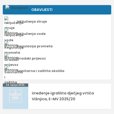
OBAVIJESTI
Isključenja struje
Isključenja vode
Regulacija prometa
Gradski prijevoz
Sanitarna i zaštita okoliša
Navigacija
24. lipnja 2025.
Uređenje igrališta dječjeg vrtića
objava
Višnjica, E-MV 2025/20