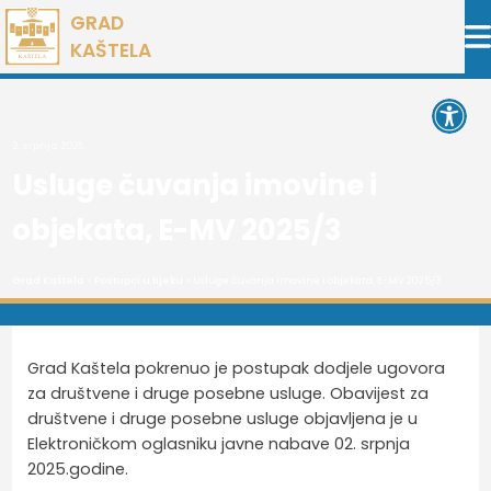
Preskoči
GRAD
na
KAŠTELA
sadržaj
Open 
2. srpnja 2025.
Usluge čuvanja imovine i
objekata, E-MV 2025/3
Grad Kaštela
>
Postupci u tijeku
> Usluge čuvanja imovine i objekata, E-MV 2025/3
Grad Kaštela pokrenuo je postupak dodjele ugovora
za društvene i druge posebne usluge. Obavijest za
društvene i druge posebne usluge objavljena je u
Elektroničkom oglasniku javne nabave 02. srpnja
2025.godine.