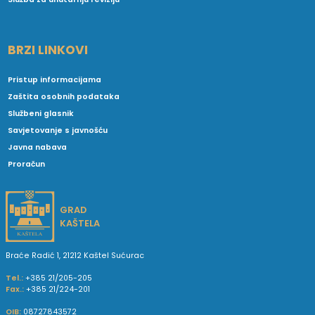
BRZI LINKOVI
Pristup informacijama
Zaštita osobnih podataka
Službeni glasnik
Savjetovanje s javnošću
Javna nabava
Proračun
GRAD
KAŠTELA
Braće Radić 1, 21212 Kaštel Sućurac
Tel.:
+385 21/205-205
Fax.:
+385 21/224-201
OIB:
08727843572