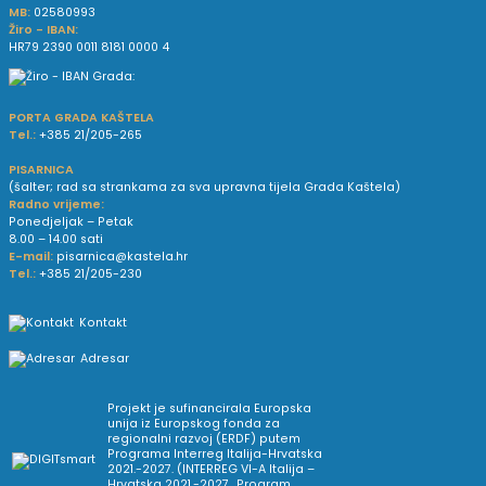
MB:
02580993
Žiro - IBAN:
HR79 2390 0011 8181 0000 4
PORTA GRADA KAŠTELA
Tel.:
+385 21/205-265
PISARNICA
(šalter; rad sa strankama za sva upravna tijela Grada Kaštela)
Radno vrijeme:
Ponedjeljak – Petak
8.00 – 14.00 sati
E-mail:
pisarnica@kastela.hr
Tel.:
+385 21/205-230
Kontakt
Adresar
Projekt je sufinancirala Europska
unija iz Europskog fonda za
regionalni razvoj (ERDF) putem
Programa Interreg Italija-Hrvatska
2021.-2027. (INTERREG VI-A Italija –
Hrvatska 2021.-2027., Program