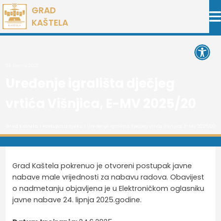
Preskoči
GRAD
na
KAŠTELA
sadržaj
Open 
24. lipnja 2025.
Uređenje igrališta dječjeg
vrtića Višnjica, E-MV 2025/20
Grad Kaštela
>
Postupci u tijeku
> Uređenje igrališta dječjeg vrtića Višnjica, E-MV 2025/20
Grad Kaštela pokrenuo je otvoreni postupak javne
nabave male vrijednosti za nabavu radova. Obavijest
o nadmetanju objavljena je u Elektroničkom oglasniku
javne nabave 24. lipnja 2025.godine.