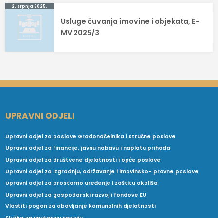
2. srpnja 2025.
Usluge čuvanja imovine i objekata, E-
MV 2025/3
UPRAVNI ODJELI
Upravni odjel za poslove Gradonačelnika i stručne poslove
Upravni odjel za financije, javnu nabavu i naplatu prihoda
Upravni odjel za društvene djelatnosti i opće poslove
Upravni odjel za izgradnju, održavanje i imovinsko- pravne poslove
Upravni odjel za prostorno uređenje i zaštitu okoliša
Upravni odjel za gospodarski razvoj i fondove EU
Vlastiti pogon za obavljanje komunalnih djelatnosti
Služba za unutarnju reviziju