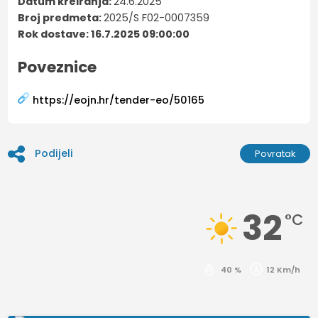
Datum kreiranja:
24.6.2025
Broj predmeta:
2025/S F02-0007359
Rok dostave: 16.7.2025 09:00:00
Poveznice
https://eojn.hr/tender-eo/50165
Podijeli
Povratak
32
°C
40 %
12 Km/h