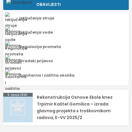
OBAVIJESTI
Isključenja struje
Isključenja vode
Regulacija prometa
Gradski prijevoz
Sanitarna i zaštita okoliša
Navigacija
5. lipnja 2025.
Rekonstrukcija Osnove škole knez
objava
Trpimir Kaštel Gomilica – izrada
glavnog projekta s troškovnikom
radova, E-VV 2025/2