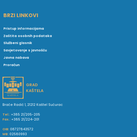
BRZI LINKOVI
Pristup informacijama
Zaštita osobnih podataka
Službeni glasnik
Savjetovanje s javnošću
Javna nabava
Proračun
GRAD
KAŠTELA
Braće Radić 1, 21212 Kaštel Sućurac
Tel.:
+385 21/205-205
Fax.:
+385 21/224-201
OIB:
08727843572
MB:
02580993