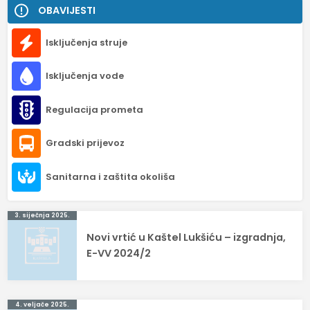
OBAVIJESTI
Isključenja struje
Isključenja vode
Regulacija prometa
Gradski prijevoz
Sanitarna i zaštita okoliša
Navigacija
3. siječnja 2025.
Novi vrtić u Kaštel Lukšiću – izgradnja,
objava
E-VV 2024/2
4. veljače 2025.