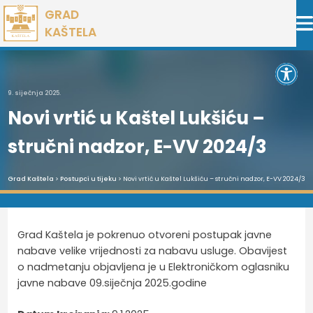
Preskoči
GRAD
na
KAŠTELA
sadržaj
Open 
9. siječnja 2025.
Novi vrtić u Kaštel Lukšiću –
stručni nadzor, E-VV 2024/3
Grad Kaštela
>
Postupci u tijeku
> Novi vrtić u Kaštel Lukšiću – stručni nadzor, E-VV 2024/3
Grad Kaštela je pokrenuo otvoreni postupak javne
nabave velike vrijednosti za nabavu usluge. Obavijest
o nadmetanju objavljena je u Elektroničkom oglasniku
javne nabave 09.siječnja 2025.godine