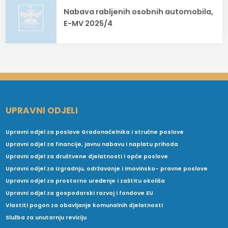
Nabava rabljenih osobnih automobila,
E-MV 2025/4
UPRAVNI ODJELI
Upravni odjel za poslove Gradonačelnika i stručne poslove
Upravni odjel za financije, javnu nabavu i naplatu prihoda
Upravni odjel za društvene djelatnosti i opće poslove
Upravni odjel za izgradnju, održavanje i imovinsko- pravne poslove
Upravni odjel za prostorno uređenje i zaštitu okoliša
Upravni odjel za gospodarski razvoj i fondove EU
Vlastiti pogon za obavljanje komunalnih djelatnosti
Služba za unutarnju reviziju