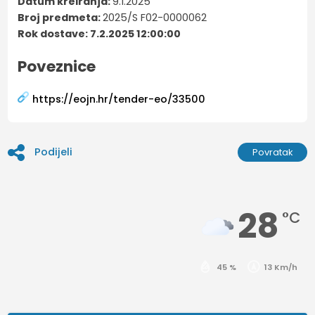
Datum kreiranja:
9.1.2025
Broj predmeta:
2025/S F02-0000062
Rok dostave: 7.2.2025 12:00:00
Poveznice
https://eojn.hr/tender-eo/33500
Podijeli
Povratak
28
°C
45 %
13 Km/h