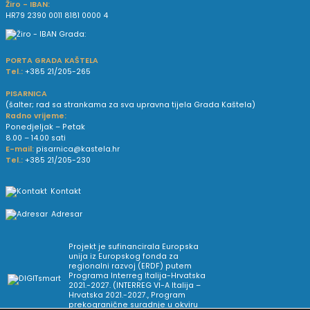
Žiro - IBAN:
HR79 2390 0011 8181 0000 4
PORTA GRADA KAŠTELA
Tel.:
+385 21/205-265
PISARNICA
(šalter; rad sa strankama za sva upravna tijela Grada Kaštela)
Radno vrijeme:
Ponedjeljak – Petak
8.00 – 14.00 sati
E-mail:
pisarnica@kastela.hr
Tel.:
+385 21/205-230
Kontakt
Adresar
Projekt je sufinancirala Europska
unija iz Europskog fonda za
regionalni razvoj (ERDF) putem
Programa Interreg Italija-Hrvatska
2021.-2027. (INTERREG VI-A Italija –
Hrvatska 2021.-2027., Program
prekogranične suradnje u okviru