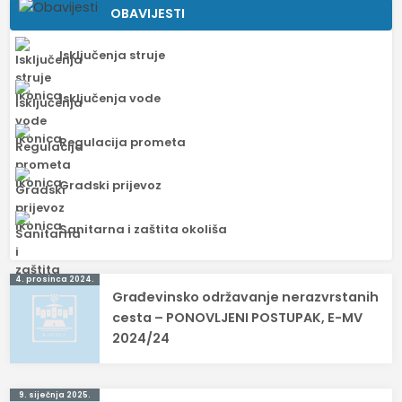
OBAVIJESTI
Isključenja struje
Isključenja vode
Regulacija prometa
Gradski prijevoz
Sanitarna i zaštita okoliša
Navigacija
4. prosinca 2024.
Građevinsko održavanje nerazvrstanih
objava
cesta – PONOVLJENI POSTUPAK, E-MV
2024/24
9. siječnja 2025.