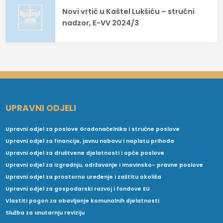
Novi vrtić u Kaštel Lukšiću – stručni
nadzor, E-VV 2024/3
UPRAVNI ODJELI
Upravni odjel za poslove Gradonačelnika i stručne poslove
Upravni odjel za financije, javnu nabavu i naplatu prihoda
Upravni odjel za društvene djelatnosti i opće poslove
Upravni odjel za izgradnju, održavanje i imovinsko- pravne poslove
Upravni odjel za prostorno uređenje i zaštitu okoliša
Upravni odjel za gospodarski razvoj i fondove EU
Vlastiti pogon za obavljanje komunalnih djelatnosti
Služba za unutarnju reviziju