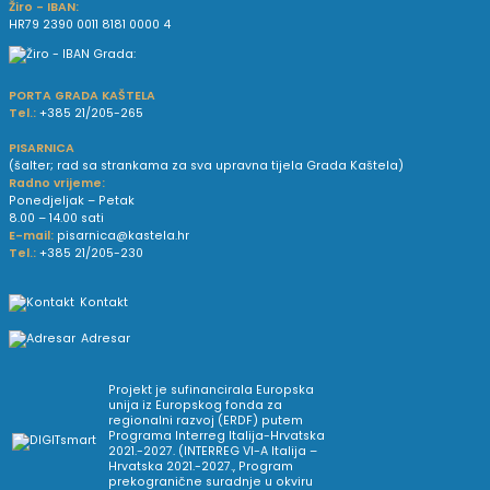
Žiro - IBAN:
HR79 2390 0011 8181 0000 4
PORTA GRADA KAŠTELA
Tel.:
+385 21/205-265
PISARNICA
(šalter; rad sa strankama za sva upravna tijela Grada Kaštela)
Radno vrijeme:
Ponedjeljak – Petak
8.00 – 14.00 sati
E-mail:
pisarnica@kastela.hr
Tel.:
+385 21/205-230
Kontakt
Adresar
Projekt je sufinancirala Europska
unija iz Europskog fonda za
regionalni razvoj (ERDF) putem
Programa Interreg Italija-Hrvatska
2021.-2027. (INTERREG VI-A Italija –
Hrvatska 2021.-2027., Program
prekogranične suradnje u okviru