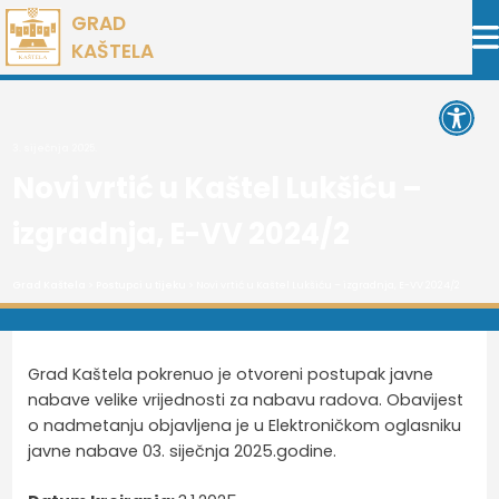
Preskoči
GRAD
na
KAŠTELA
sadržaj
Open 
3. siječnja 2025.
Novi vrtić u Kaštel Lukšiću –
izgradnja, E-VV 2024/2
Grad Kaštela
>
Postupci u tijeku
> Novi vrtić u Kaštel Lukšiću – izgradnja, E-VV 2024/2
Grad Kaštela pokrenuo je otvoreni postupak javne
nabave velike vrijednosti za nabavu radova. Obavijest
o nadmetanju objavljena je u Elektroničkom oglasniku
javne nabave 03. siječnja 2025.godine.