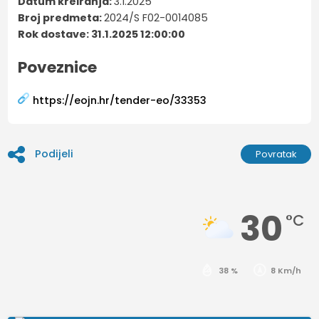
Datum kreiranja:
3.1.2025
Broj predmeta:
2024/S F02-0014085
Rok dostave: 31.1.2025 12:00:00
Poveznice
https://eojn.hr/tender-eo/33353
Podijeli
Povratak
30
°C
38 %
8 Km/h