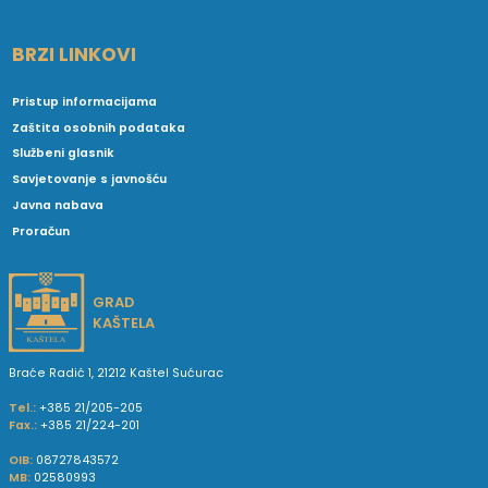
BRZI LINKOVI
Pristup informacijama
Zaštita osobnih podataka
Službeni glasnik
Savjetovanje s javnošću
Javna nabava
Proračun
GRAD
KAŠTELA
Braće Radić 1, 21212 Kaštel Sućurac
Tel.:
+385 21/205-205
Fax.:
+385 21/224-201
OIB:
08727843572
MB:
02580993