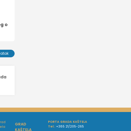
og o
ratak
ada
PORTA GRADA KAŠTELA
GRAD
Tel.:
+385 21/205-265
KAŠTELA