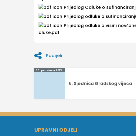
Prijedlog Odluke o sufinanciran
Prijedlog odluke o sufinanciranj
Prijedlog odluke o visini novčan
dluke.pdf
Podijeli
Navigacija
20. prosinca 2013.
objava
6. Sjednica Gradskog vijeća
UPRAVNI ODJELI