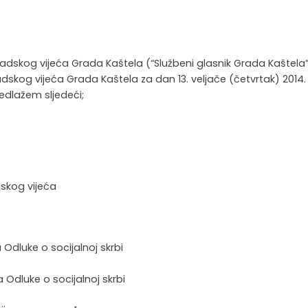
radskog vijeća Grada Kaštela (“Službeni glasnik Grada Kaštela”
radskog vijeća Grada Kaštela za dan 13. veljače (četvrtak) 2014. 
redlažem sljedeći;
dskog vijeća
Odluke o socijalnoj skrbi
Odluke o socijalnoj skrbi