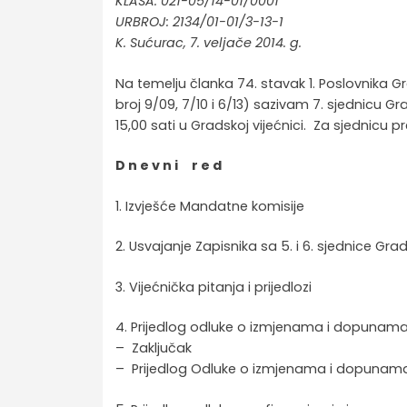
KLASA: 021-05/14-01/0001
URBROJ: 2134/01-01/3-13-1
K. Sućurac, 7. veljače 2014. g.
Na temelju članka 74. stavak 1. Poslovnika G
broj 9/09, 7/10 i 6/13) sazivam 7. sjednicu G
15,00 sati u Gradskoj vijećnici. Za sjednicu p
D n e v n i r e d
1. Izvješće Mandatne komisije
2. Usvajanje Zapisnika sa 5. i 6. sjednice Gra
3. Vijećnička pitanja i prijedlozi
4. Prijedlog odluke o izmjenama i dopunama 
– Zaključak
– Prijedlog Odluke o izmjenama i dopunama 