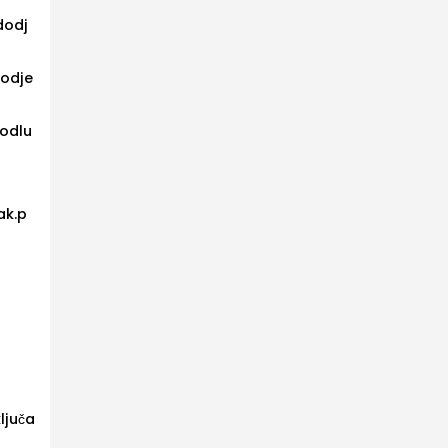
 dodj
dodje
 odlu
ak.p
juča