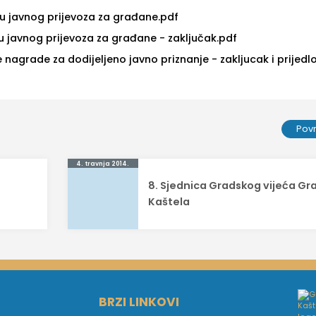
ju javnog prijevoza za građane.pdf
u javnog prijevoza za građane - zaključak.pdf
e nagrade za dodijeljeno javno priznanje - zakljucak i prijedl
Pov
4. travnja 2014.
8. Sjednica Gradskog vijeća Gr
Kaštela
BRZI LINKOVI