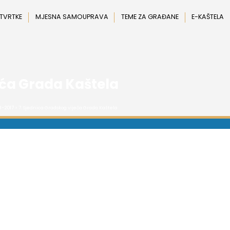
 TVRTKE
MJESNA SAMOUPRAVA
TEME ZA GRAĐANE
E-KAŠTELA
eća Grada Kaštela
3-2017
> 7. Sjednica Gradskog vijeća Grada Kaštela