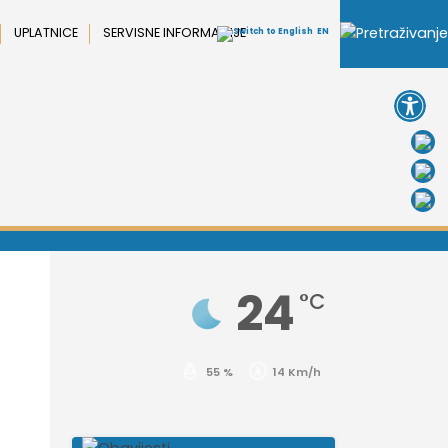
UPLATNICE
SERVISNE INFORMACIJE
EN
Open 
24
°C
55 %
14 Km/h