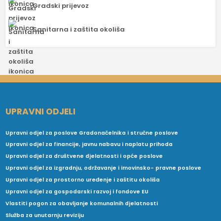
Gradski prijevoz
Sanitarna i zaštita okoliša
UPRAVNI ODJELI
Upravni odjel za poslove Gradonačelnika i stručne poslove
Upravni odjel za financije, javnu nabavu i naplatu prihoda
Upravni odjel za društvene djelatnosti i opće poslove
Upravni odjel za izgradnju, održavanje i imovinsko- pravne poslove
Upravni odjel za prostorno uređenje i zaštitu okoliša
Upravni odjel za gospodarski razvoj i fondove EU
Vlastiti pogon za obavljanje komunalnih djelatnosti
Služba za unutarnju reviziju