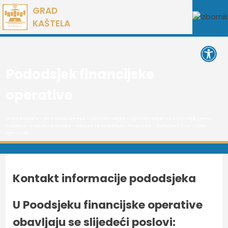
Preskoči
GRAD
na
KAŠTELA
sadržaj
Open 
Pododsjek financijske
operative
Grad Kaštela
>
Gradska uprava
>
Upravni odjeli
>
Upravni odjel za financije, javnu
nabavu i naplatu prihoda
>
Odsjek za proračun i financije
> Pododsjek financijske
operative
Kontakt informacije pododsjeka
U Poodsjeku financijske operative
obavljaju se slijedeći poslovi: