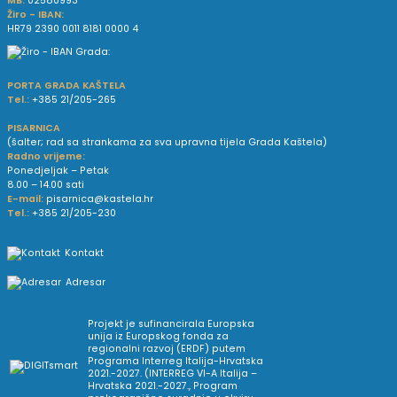
MB:
02580993
Žiro - IBAN:
HR79 2390 0011 8181 0000 4
PORTA GRADA KAŠTELA
Tel.:
+385 21/205-265
PISARNICA
(šalter; rad sa strankama za sva upravna tijela Grada Kaštela)
Radno vrijeme:
Ponedjeljak – Petak
8.00 – 14.00 sati
E-mail:
pisarnica@kastela.hr
Tel.:
+385 21/205-230
Kontakt
Adresar
Projekt je sufinancirala Europska
unija iz Europskog fonda za
regionalni razvoj (ERDF) putem
Programa Interreg Italija-Hrvatska
2021.-2027. (INTERREG VI-A Italija –
Hrvatska 2021.-2027., Program