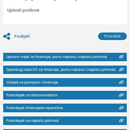
Upisati poslove
Podijeli
Povratak
Upravni odjel za financije, javnu nabavu i naplatu prihoda
Djelokrug rada UO za financije, javnu nabavu i naplatu prihoda
Odsjek za proračun i financije
Pododsjek za računovodstvo
Pododsjek financijske operative
Pododsjek za naplatu prihoda