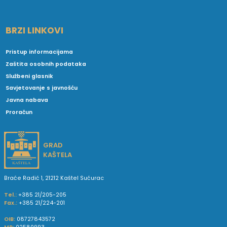
BRZI LINKOVI
Pristup informacijama
Zaštita osobnih podataka
Službeni glasnik
Savjetovanje s javnošću
Javna nabava
Proračun
GRAD
KAŠTELA
Braće Radić 1, 21212 Kaštel Sućurac
Tel.:
+385 21/205-205
Fax.:
+385 21/224-201
OIB:
08727843572