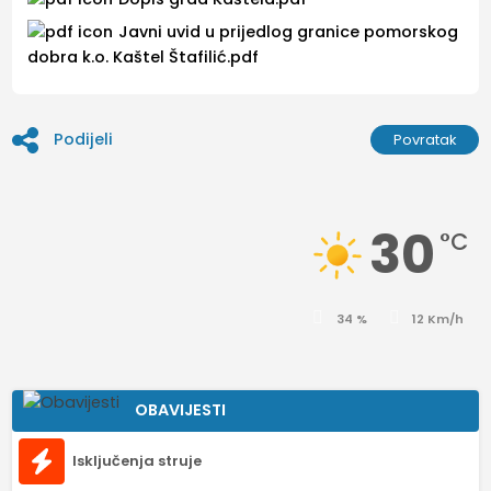
Javni uvid u prijedlog granice pomorskog
dobra k.o. Kaštel Štafilić.pdf
Podijeli
Povratak
30
°C
34 %
12 Km/h
OBAVIJESTI
Isključenja struje