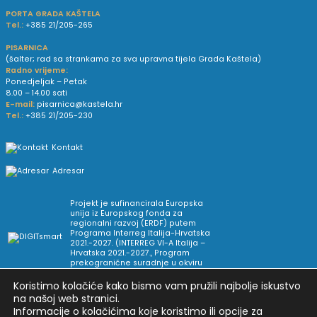
PORTA GRADA KAŠTELA
Tel.:
+385 21/205-265
PISARNICA
(šalter; rad sa strankama za sva upravna tijela Grada Kaštela)
Radno vrijeme:
Ponedjeljak – Petak
8.00 – 14.00 sati
E-mail:
pisarnica@kastela.hr
Tel.:
+385 21/205-230
Kontakt
Adresar
Projekt je sufinancirala Europska
unija iz Europskog fonda za
regionalni razvoj (ERDF) putem
Programa Interreg Italija-Hrvatska
2021.-2027. (INTERREG VI-A Italija –
Hrvatska 2021.-2027., Program
prekogranične suradnje u okviru
Europske teritorijalne suradnje).
Koristimo kolačiće kako bismo vam pružili najbolje iskustvo
na našoj web stranici.
Informacije o kolačićima koje koristimo ili opcije za
Arhiva novosti
Uvjeti korištenja
Impressum