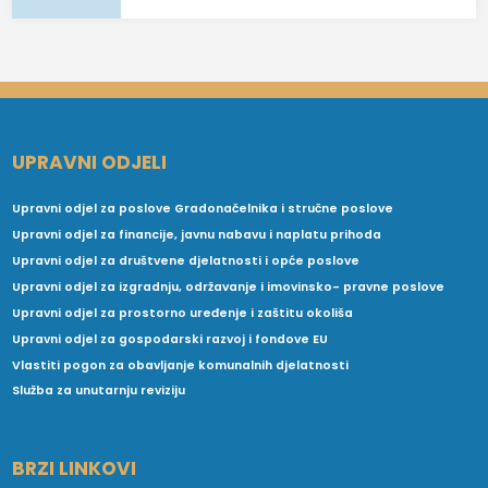
UPRAVNI ODJELI
Upravni odjel za poslove Gradonačelnika i stručne poslove
Upravni odjel za financije, javnu nabavu i naplatu prihoda
Upravni odjel za društvene djelatnosti i opće poslove
Upravni odjel za izgradnju, održavanje i imovinsko- pravne poslove
Upravni odjel za prostorno uređenje i zaštitu okoliša
Upravni odjel za gospodarski razvoj i fondove EU
Vlastiti pogon za obavljanje komunalnih djelatnosti
Služba za unutarnju reviziju
BRZI LINKOVI