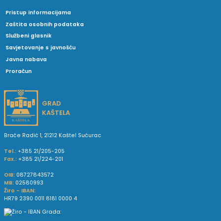
Pristup informacijama
Zaštita osobnih podataka
Službeni glasnik
Savjetovanje s javnošću
Javna nabava
Proračun
GRAD
KAŠTELA
Braće Radić 1, 21212 Kaštel Sućurac
Tel.:
+385 21/205-205
Fax.:
+385 21/224-201
OIB:
08727843572
MB:
02580993
Žiro - IBAN:
HR79 2390 0011 8181 0000 4