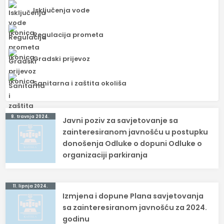
Isključenja vode
Regulacija prometa
Gradski prijevoz
Sanitarna i zaštita okoliša
Navigacija
8. travnja 2024.
Javni poziv za savjetovanje sa
objava
zainteresiranom javnošću u postupku
donošenja Odluke o dopuni Odluke o
organizaciji parkiranja
11. lipnja 2024.
Izmjena i dopune Plana savjetovanja
sa zainteresiranom javnošću za 2024.
godinu