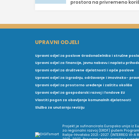
prostora na privremeno kori
UPRAVNI ODJELI
Upravni odjel za poslove Gradonačelnika i stručne posl
Upravni odjel za financije, javnu nabavu i naplatu prihod
Upravni odjel za društvene djelatnosti i opće poslove
Upravni odjel za izgradnju, održavanje i imovinsko- pra
Upravni odjel za prostorno uređenje i zaštitu okoliša
Upravni odjel za gospodarski razvoj i fondove EU
Vlastiti pogon za obavljanje komunalnih djelatnosti
Služba za unutarnju reviziju
Projekt je sufinancirala Europska unija iz 
za regionalni razvoj (ERDF) putem Program
Italija-Hrvatska 2021.-2027. (INTERREG VI-A I