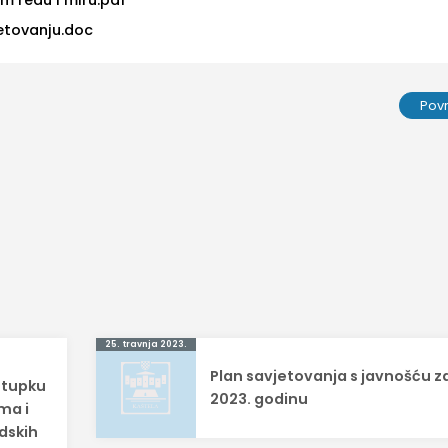
etovanju.doc
Pov
25. travnja 2023.
Plan savjetovanja s javnošću z
stupku
2023. godinu
ma i
dskih