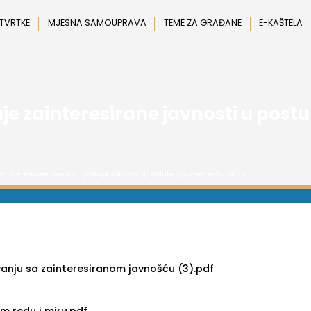
 TVRTKE
MJESNA SAMOUPRAVA
TEME ZA GRAĐANE
E-KAŠTELA
nje zainteresirane javnosti u pos
e zainteresirane javnosti u postupku donošenja Odluke o javnom redu i miru
anju sa zainteresiranom javnošću (3).pdf
m redu i miru.pdf