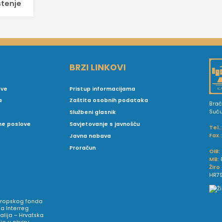
štenje
BRZI LINKOVI
ove
Pristup informacijama
a
Zaštita osobnih podataka
Brać
Suć
Službeni glasnik
vne poslove
Savjetovanje s javnošću
Tel.:
Fax.
Javna nabava
Proračun
OIB:
MB:
Žiro
HR79
Europskog fonda
a Interreg
talija – Hrvatska