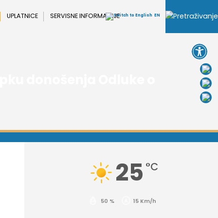
UPLATNICE
SERVISNE INFORMACIJE
EN
Open 
tupku donošenja Odluke o
25
°C
50 %
15 Km/h