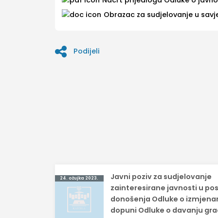
Obrazac za sudjelovanje u savj
Podijeli
Navigacija
Javni poziv za sudjelovanje
24. ožujka 2023.
objava
zainteresirane javnosti u po
donošenja Odluke o izmjena
dopuni Odluke o davanju gra