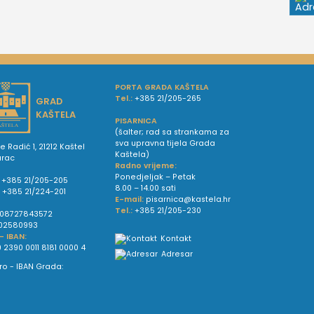
PORTA GRADA KAŠTELA
Tel.:
+385 21/205-265
GRAD
KAŠTELA
PISARNICA
(šalter; rad sa strankama za
sva upravna tijela Grada
e Radić 1, 21212 Kaštel
Kaštela)
urac
Radno vrijeme:
Ponedjeljak – Petak
+385 21/205-205
8.00 – 14.00 sati
:
+385 21/224-201
E-mail:
pisarnica@kastela.hr
Tel.:
+385 21/205-230
08727843572
02580993
 - IBAN:
Kontakt
 2390 0011 8181 0000 4
Adresar