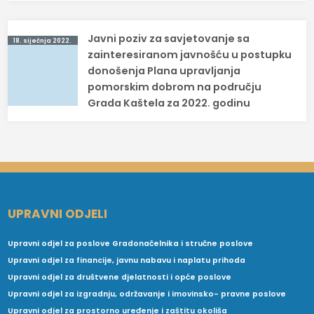
Javni poziv za savjetovanje sa
18. siječnja 2022.
zainteresiranom javnošću u postupku
donošenja Plana upravljanja
pomorskim dobrom na području
Grada Kaštela za 2022. godinu
UPRAVNI ODJELI
Upravni odjel za poslove Gradonačelnika i stručne poslove
Upravni odjel za financije, javnu nabavu i naplatu prihoda
Upravni odjel za društvene djelatnosti i opće poslove
Upravni odjel za izgradnju, održavanje i imovinsko- pravne poslove
Upravni odjel za prostorno uređenje i zaštitu okoliša