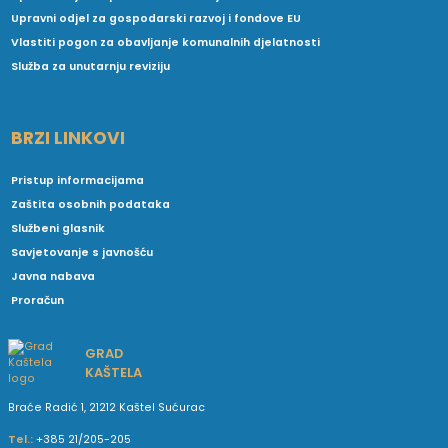
Upravni odjel za gospodarski razvoj i fondove EU
Vlastiti pogon za obavljanje komunalnih djelatnosti
Služba za unutarnju reviziju
BRZI LINKOVI
Pristup informacijama
Zaštita osobnih podataka
Službeni glasnik
Savjetovanje s javnošću
Javna nabava
Proračun
GRAD
KAŠTELA
Braće Radić 1, 21212 Kaštel Sućurac
Tel.:
+385 21/205-205