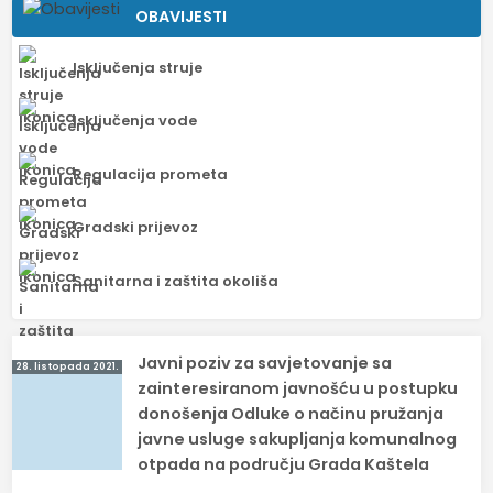
OBAVIJESTI
Isključenja struje
Isključenja vode
Regulacija prometa
Gradski prijevoz
Sanitarna i zaštita okoliša
Navigacija
Javni poziv za savjetovanje sa
28. listopada 2021.
objava
zainteresiranom javnošću u postupku
donošenja Odluke o načinu pružanja
javne usluge sakupljanja komunalnog
otpada na području Grada Kaštela