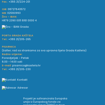
Fax.:
+385 21/224-201
OIB:
08727843572
MB:
02580993
Žiro - IBAN:
HR79 2390 0011 8181 0000 4
PORTA GRADA KAŠTELA
Tel.:
+385 21/205-265
PISARNICA
(šalter; rad sa strankama za sva upravna tijela Grada Kaštela)
Radno vrijeme:
Ponedjeljak – Petak
8.00 – 14.00 sati
E-mail:
pisarnica@kastela.hr
Tel.:
+385 21/205-230
Kontakt
Adresar
Projekt je sufinancirala Europska
unija iz Europskog fonda za