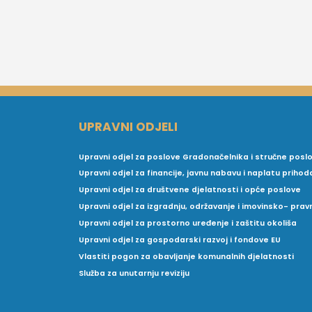
UPRAVNI ODJELI
Upravni odjel za poslove Gradonačelnika i stručne posl
Upravni odjel za financije, javnu nabavu i naplatu prihod
Upravni odjel za društvene djelatnosti i opće poslove
Upravni odjel za izgradnju, održavanje i imovinsko- pra
Upravni odjel za prostorno uređenje i zaštitu okoliša
Upravni odjel za gospodarski razvoj i fondove EU
Vlastiti pogon za obavljanje komunalnih djelatnosti
Služba za unutarnju reviziju