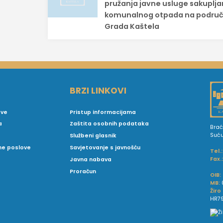
pružanja javne usluge sakuplja
komunalnog otpada na područ
Grada Kaštela
BRZI LINKOVI
ove
Pristup informacijama
a
Zaštita osobnih podataka
Brać
Suć
Službeni glasnik
vne poslove
Savjetovanje s javnošću
Tel.:
Fax.
Javna nabava
Proračun
OIB:
MB:
Žiro
HR79