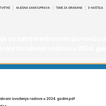
 TVRTKE
MJESNA SAMOUPRAVA
TEME ZA GRAĐANE
E-KAŠTELA
anje sa zainteresiranom javnošću
rani izvođenja radova u 2024. go
e sa zainteresiranom javnošću u postupku donošenja Odluke o privremenoj zabrani izvođenja rad
abrani izvođenja radova u 2024. godini.pdf
.doc