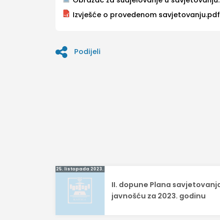
Izvješće o provedenom savjetovanju.pd
Podijeli
Navigacija
25. listopada 2023.
II. dopune Plana savjetovanja
objava
javnošću za 2023. godinu