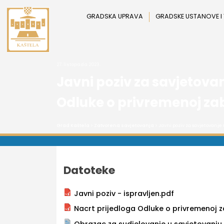
Preskoči
na
GRADSKA UPRAVA
GRADSKE USTANOVE I
sadržaj
27. listopada 2023.
Javni poziv za savjetov
Odluke o privremenoj zab
Grad Kaštela
>
Zatvorena savjetovanja
> Javni poziv za savjetovanj
Datoteke
Javni poziv - ispravljen.pdf
Nacrt prijedloga Odluke o privremenoj z
Obrazac za sudjelovanje u savjetovanju