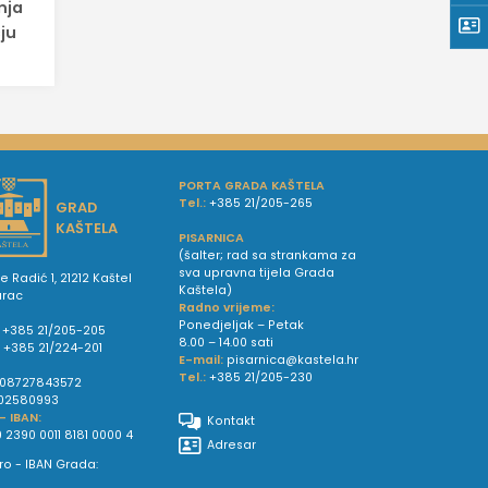
nja
ju
PORTA GRADA KAŠTELA
Tel.:
+385 21/205-265
GRAD
KAŠTELA
PISARNICA
(šalter; rad sa strankama za
sva upravna tijela Grada
e Radić 1, 21212 Kaštel
Kaštela)
urac
Radno vrijeme:
Ponedjeljak – Petak
+385 21/205-205
8.00 – 14.00 sati
:
+385 21/224-201
E-mail:
pisarnica@kastela.hr
Tel.:
+385 21/205-230
08727843572
02580993
 - IBAN:
Kontakt
 2390 0011 8181 0000 4
Adresar